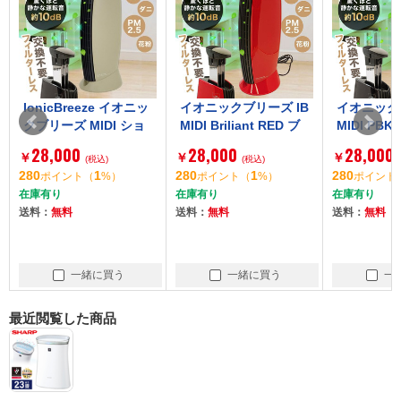
IonicBreeze イオニッ
イオニックブリーズ IB
イオニックブ
クブリーズ MIDI ショ
MIDI Briliant RED ブ
MIDI PB
コラ [空気清浄機 (～2
リリアンレッド Ionic
ック Ionic 
28,000
28,000
28,000
￥
￥
￥
5畳まで)]
(税込)
Breeze [イオン式空気
(税込)
オン式空気清
280
1
280
1
280
ポイント
（
%）
ポイント
（
%）
ポイント
清浄機( ～25畳)]
5畳)]
在庫有り
在庫有り
在庫有り
送料：
無料
送料：
無料
送料：
無料
一緒に買う
一緒に買う
一
最近閲覧した商品