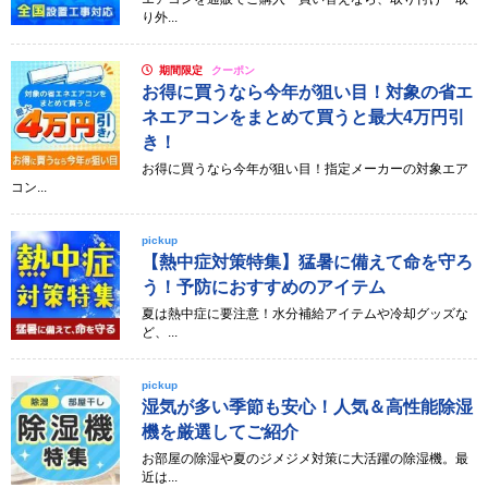
り外...
期間限定
クーポン
お得に買うなら今年が狙い目！対象の省エ
ネエアコンをまとめて買うと最大4万円引
き！
お得に買うなら今年が狙い目！指定メーカーの対象エア
コン...
pickup
【熱中症対策特集】猛暑に備えて命を守ろ
う！予防におすすめのアイテム
夏は熱中症に要注意！水分補給アイテムや冷却グッズな
ど、...
pickup
湿気が多い季節も安心！人気＆高性能除湿
機を厳選してご紹介
お部屋の除湿や夏のジメジメ対策に大活躍の除湿機。最
近は...