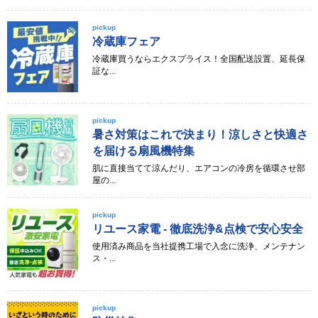
pickup
冷蔵庫フェア
冷蔵庫買うならエクスプライス！全国配送設置、延長保
証な...
pickup
暑さ対策はこれで決まり！涼しさと快適さ
を届ける扇風機特集
肌に直接当てて涼んだり、エアコンの冷房を循環させ部
屋の...
pickup
リユース家電 - 徹底洗浄&点検で安心安全
使用済み商品を当社提携工場で入念に洗浄、メンテナン
ス・...
pickup