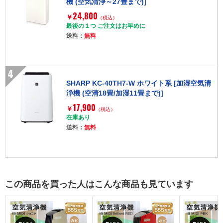
機 (空気清浄～27畳まで)]
24,800
￥
（税込）
最後の１つ ご注文はお早めに
送料：
無料
4
SHARP KC-40TH7-W ホワイト系 [加湿空気清
浄機 (空清18畳/加湿11畳まで)]
17,900
￥
（税込）
在庫あり
送料：
無料
この商品を買った人はこんな商品も見ています