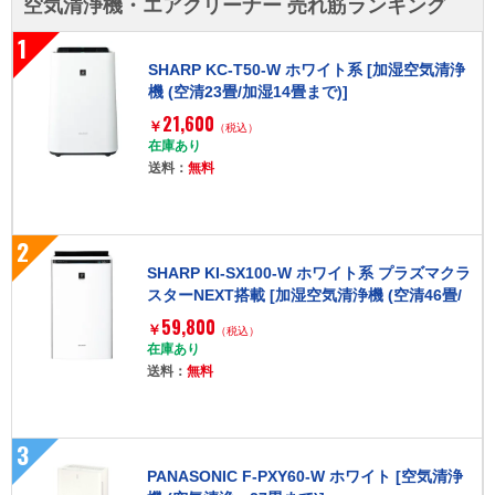
空気清浄機・エアクリーナー 売れ筋ランキング
1
SHARP KC-T50-W ホワイト系 [加湿空気清浄
機 (空清23畳/加湿14畳まで)]
21,600
￥
（税込）
在庫あり
送料：
無料
2
SHARP KI-SX100-W ホワイト系 プラズマクラ
スターNEXT搭載 [加湿空気清浄機 (空清46畳/
加湿 プレハブ洋室28畳 木造和室17畳まで)]
59,800
￥
（税込）
在庫あり
送料：
無料
3
PANASONIC F-PXY60-W ホワイト [空気清浄