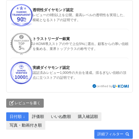
透明性ダイヤモンド認定
レビューの9割以上を公開。最高レベルの透明性を実現した、
模範となるストアの証明です。
トラストリーダー銀賞
U-KOMI導入ストアの中で上位5%に選出。顧客からの厚い信頼
を集める、業界トップクラスの称号です。
実績ダイヤモンド認定
認証済みレビュー1,000件の大台を達成。揺るぎない信頼の頂
点に立つストアの証明です。
certified by
レビューを書く
日付順 ↓
評価順
いいね数順
購入確認順
写真・動画付き順
詳細フィルター