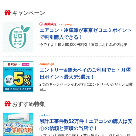
キャンペーン
期間限定
campaign
エアコン・冷蔵庫が東京ゼロエミポイント
で割引購入できる！
今ですよ！最大80,000円割引！東京にお住みの方は要...
campaign
エントリー&楽天ペイのご利用で日・月曜
日ポイント最大5%還元！
2つのキャンペーンそれぞれにエントリーいただくと日曜
日...
おすすめ特集
pickup
累計工事件数52万件！エアコンの購入は安
心の信頼と実績の当店で！
エアコンを通販でご購入・買い替えなら、取り付け・取