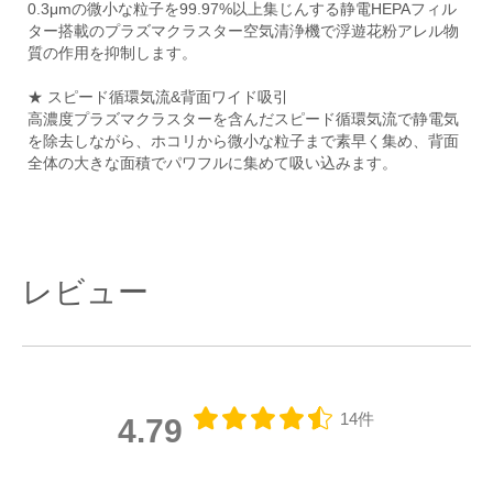
0.3μmの微小な粒子を99.97%以上集じんする静電HEPAフィル
ター搭載のプラズマクラスター空気清浄機で浮遊花粉アレル物
質の作用を抑制します。
★ スピード循環気流&背面ワイド吸引
高濃度プラズマクラスターを含んだスピード循環気流で静電気
を除去しながら、ホコリから微小な粒子まで素早く集め、背面
全体の大きな面積でパワフルに集めて吸い込みます。
レビュー
14件
4.79