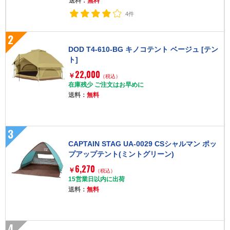
送料：
無料
4件
2
DOD T4-610-BG キノコテント ベージュ [テン
ト]
22,000
￥
（税込）
在庫残少 ご注文はお早めに
送料：
無料
3
CAPTAIN STAG UA-0029 CSシャルマン ポッ
プアップテント(ミントグリーン)
6,270
￥
（税込）
15営業日以内に出荷
送料：
無料
4