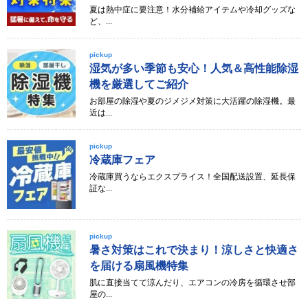
夏は熱中症に要注意！水分補給アイテムや冷却グッズな
ど、...
pickup
湿気が多い季節も安心！人気＆高性能除湿
機を厳選してご紹介
お部屋の除湿や夏のジメジメ対策に大活躍の除湿機。最
近は...
pickup
冷蔵庫フェア
冷蔵庫買うならエクスプライス！全国配送設置、延長保
証な...
pickup
暑さ対策はこれで決まり！涼しさと快適さ
を届ける扇風機特集
肌に直接当てて涼んだり、エアコンの冷房を循環させ部
屋の...