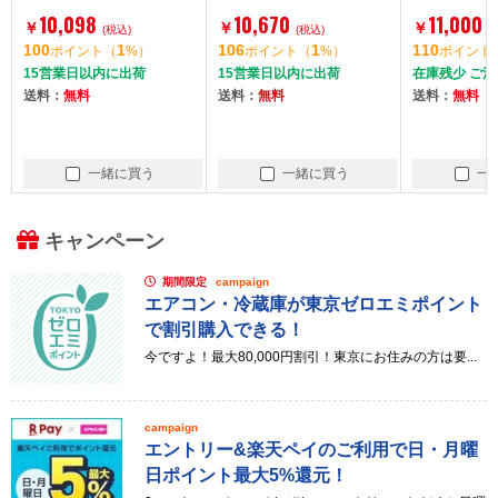
ームテント&サンシェ
ント マエヒロドーム/A
10,098
10,670
11,000
￥
￥
￥
ード ODTS-2(KH)
(税込)
S用 オプション品 スタ
(税込)
(
100
1
106
1
110
ポイント
（
%）
ポイント
（
%）
ポイント
ンダードインナー
15営業日以内に出荷
15営業日以内に出荷
在庫残少 ご
送料：
無料
送料：
無料
送料：
無料
一緒に買う
一緒に買う
一
キャンペーン
期間限定
campaign
エアコン・冷蔵庫が東京ゼロエミポイント
で割引購入できる！
今ですよ！最大80,000円割引！東京にお住みの方は要...
campaign
エントリー&楽天ペイのご利用で日・月曜
日ポイント最大5%還元！