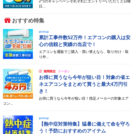
2つのキャンペーンそれぞれにエントリーいただくと日曜
日...
おすすめ特集
pickup
累計工事件数52万件！エアコンの購入は安
心の信頼と実績の当店で！
エアコンを通販でご購入・買い替えなら、取り付け・取
り外...
期間限定
クーポン
お得に買うなら今年が狙い目！対象の省エ
ネエアコンをまとめて買うと最大4万円引
き！
お得に買うなら今年が狙い目！指定メーカーの対象エア
コン...
pickup
【熱中症対策特集】猛暑に備えて命を守ろ
う！予防におすすめのアイテム