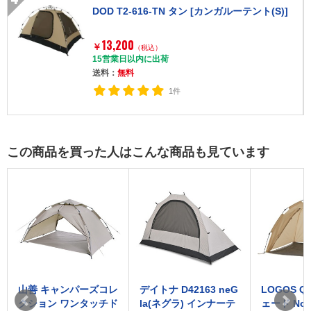
DOD T2-616-TN タン [カンガルーテント(S)]
13,200
￥
（税込）
15営業日以内に出荷
送料：
無料
1件
この商品を買った人はこんな商品も見ています
山善 キャンパーズコレ
デイトナ D42163 neG
LOGOS Q
クション ワンタッチド
la(ネグラ) インナーテ
ェード No.7