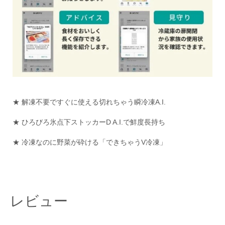
★ 解凍不要ですぐに使える切れちゃう瞬冷凍A.I.
★ ひろびろ氷点下ストッカーD A.I.で鮮度長持ち
★ 冷凍なのに野菜が砕ける「できちゃうV冷凍」
レビュー