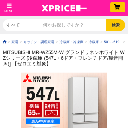
MENU
検索
家電
キッチン・調理家電
冷蔵庫・冷凍庫
冷蔵庫
501～619L
MITSUBISHI MR-WZ55M-W グランドリネンホワイト W
Zシリーズ [冷蔵庫 (547L・6ドア・フレンチドア/観音開
き)]
【ゼロエミ対象】