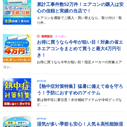
累計工事件数52万件！エアコンの購入は安
心の信頼と実績の当店で！
エアコンを通販でご購入・買い替えなら、取り付け・取
り外...
期間限定
クーポン
お得に買うなら今年が狙い目！対象の省エ
ネエアコンをまとめて買うと最大4万円引
き！
お得に買うなら今年が狙い目！指定メーカーの対象エア
コン...
pickup
【熱中症対策特集】猛暑に備えて命を守ろ
う！予防におすすめのアイテム
夏は熱中症に要注意！水分補給アイテムや冷却グッズな
ど、...
pickup
湿気が多い季節も安心！人気＆高性能除湿