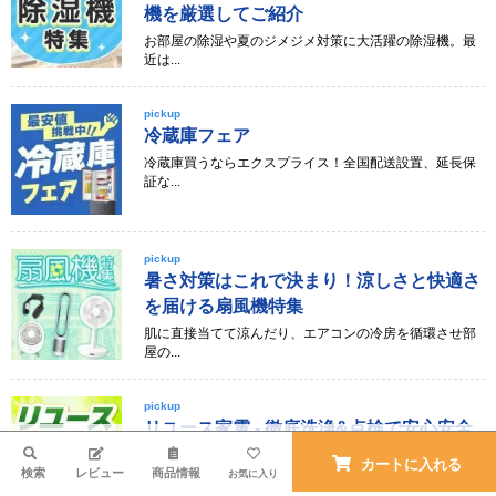
機を厳選してご紹介
お部屋の除湿や夏のジメジメ対策に大活躍の除湿機。最
近は...
pickup
冷蔵庫フェア
冷蔵庫買うならエクスプライス！全国配送設置、延長保
証な...
pickup
暑さ対策はこれで決まり！涼しさと快適さ
を届ける扇風機特集
肌に直接当てて涼んだり、エアコンの冷房を循環させ部
屋の...
pickup
リユース家電 - 徹底洗浄&点検で安心安全
使用済み商品を当社提携工場で入念に洗浄、メンテナン
検索
カートに入れる
検索
レビュー
商品情報
ス・...
お気に入り