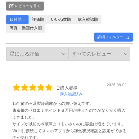
レビューを書く
日付順 ↓
評価順
いいね数順
購入確認順
写真・動画付き順
詳細フィルター
2026-08-02
ご購入者様
購入確認済み
15年前の三菱製冷蔵庫からの買い替えです。
東京都のゼロエミポイント８万円が使えたのでかなり安く購入
できました。
サイズが以前の冷蔵庫よりも小さいのに容量は増えています。
Wi-Fiに接続してスマホアプリから稼働状況確認と設定ができる
のが便利です。