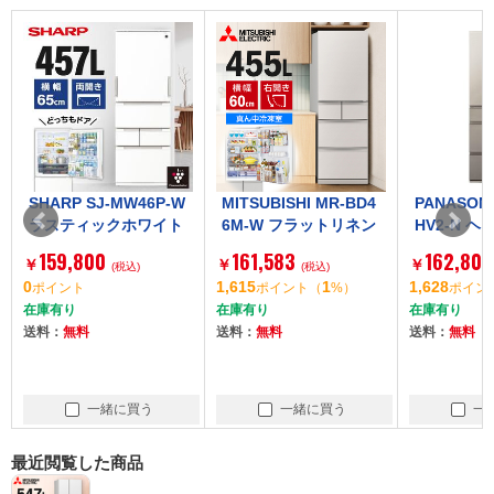
SHARP SJ-MW46P-W
MITSUBISHI MR-BD4
PANASONIC 
ラスティックホワイト
6M-W フラットリネン
HV2-N ヘ
Fit63 [冷蔵庫 (457L・
ホワイト BDシリーズ
ンパン [冷蔵庫
159,800
161,583
162,800
￥
￥
￥
左右フリー)]
(税込)
[冷蔵庫 (455L・5ドア/
(税込)
L・右開き)]
(
0
1,615
1
1,628
ポイント
ポイント
（
%）
ポイント
右開き)]
在庫有り
在庫有り
在庫有り
送料：
無料
送料：
無料
送料：
無料
一緒に買う
一緒に買う
一緒
最近閲覧した商品