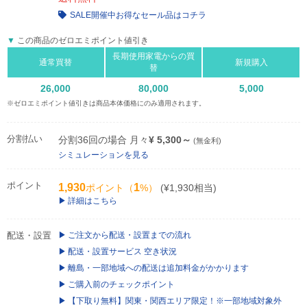
SALE開催中
お得なセール品はコチラ
この商品のゼロエミポイント値引き
長期使用家電からの買
通常買替
新規購入
替
26,000
80,000
5,000
※ゼロエミポイント値引きは商品本体価格にのみ適用されます。
分割払い
分割36回の場合 月々
¥ 5,300～
(無金利)
シミュレーションを見る
ポイント
1,930
1
ポイント（
%）
(¥1,930相当)
詳細はこちら
配送・設置
ご注文から配送・設置までの流れ
配送・設置サービス 空き状況
離島・一部地域への配送は追加料金がかかります
ご購入前のチェックポイント
【下取り無料】関東・関西エリア限定！※一部地域対象外