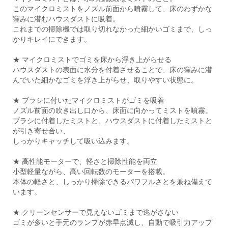
このマイクロミストをノズル前面から噴霧して、床のわずかな
窪みに潜むハウスダストに吸着。
これまでの掃除機では取り切れなかった細かいゴミまで、しっ
かりキレイにできます。
★ マイクロミストでゴミを床から浮き上がらせる
ハウスダストの表面に水分を付着させることで、床の窪みに潜
んでいた細かなゴミを浮き上がらせ、取りやすい状態に。
★ ブラシに付いたマイクロミストがゴミを吸着
ノズル前面の吹き出し口から、床面に向かってミストを噴霧。
ブラシに付着したミストと、ハウスダストに付着したミストと
が引き寄せ合い、
しっかりキャッチして吸い込みます。
★ 高性能モーターで、軽さと掃除性能を両立
小型軽量ながら、高い回転数のモーターを搭載。
本体の軽さと、しっかり掃除できるパワフルさとを兼ね備えて
います。
★ クリーンセンサーで見えないゴミまで逃がさない
ゴミが多いと手元のランプが赤早点滅し、自動で吸引力アップ