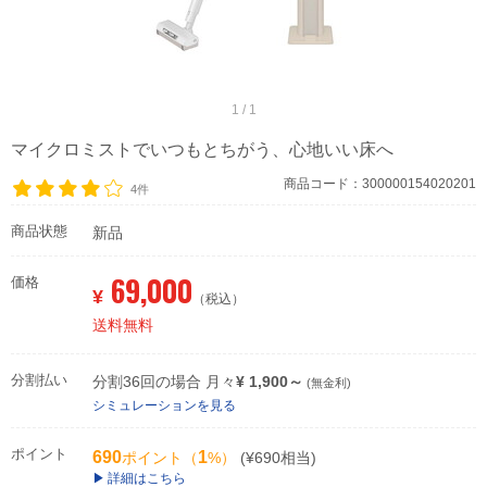
1 / 1
マイクロミストでいつもとちがう、心地いい床へ
商品コード：300000154020201
4件
商品状態
新品
69,000
価格
¥
（税込）
送料無料
分割払い
分割36回の場合 月々
¥ 1,900～
(無金利)
シミュレーションを見る
ポイント
690
1
ポイント（
%）
(¥690相当)
詳細はこちら