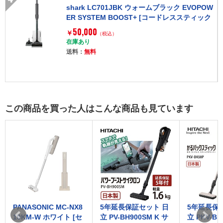
shark LC701JBK ウォームブラック EVOPOW
ER SYSTEM BOOST+ [コードレススティック
クリーナー]
50,000
￥
（税込）
在庫あり
送料：
無料
この商品を買った人はこんな商品も見ています
PANASONIC MC-NX8
5年延長保証セット 日
5年延長保
10KM-W ホワイト [セ
立 PV-BH900SM K サ
立 PKV-BK