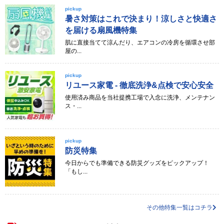
pickup
暑さ対策はこれで決まり！涼しさと快適さ
を届ける扇風機特集
肌に直接当てて涼んだり、エアコンの冷房を循環させ部
屋の...
pickup
リユース家電 - 徹底洗浄&点検で安心安全
使用済み商品を当社提携工場で入念に洗浄、メンテナン
ス・...
pickup
防災特集
今日からでも準備できる防災グッズをピックアップ！
「もし...
その他特集一覧はコチラ