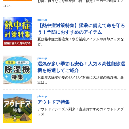
お得に買うなら今年が狙い目！指定メーカーの対象エア
コン...
pickup
【熱中症対策特集】猛暑に備えて命を守ろ
う！予防におすすめのアイテム
夏は熱中症に要注意！水分補給アイテムや冷却グッズな
ど、...
pickup
湿気が多い季節も安心！人気＆高性能除湿
機を厳選してご紹介
お部屋の除湿や夏のジメジメ対策に大活躍の除湿機。最
近は...
pickup
アウトドア特集
アウトドアシーズン到来！当店おすすめのアウトドアグ
ッズ...