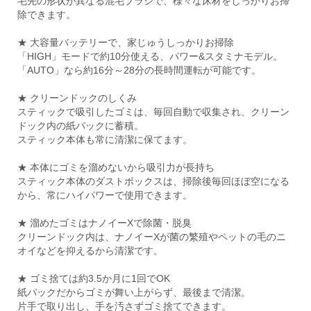
毛先の形状が異なる混毛ブラシで、様々な床材をしっかりお掃
除できます。
★ 大容量バッテリーで、家じゅうしっかりお掃除
「HIGH」モードで約10分使える、パワー&スタミナモデル。
「AUTO」なら約16分～28分の長時間運転が可能です。
★ クリーンドックのしくみ
スティックで吸引したゴミは、毎回自動で収集され、クリーン
ドック内の紙パックに蓄積。
スティック本体も常に清潔に保てます。
★ 本体にゴミを溜めないから吸引力が長持ち
スティック本体のダストボックスは、掃除後毎回ほぼ空になる
から、常にハイパワーで使用できます。
★ 溜めたゴミはナノイーXで除菌・脱臭
クリーンドック内は、ナノイーXが菌の繁殖やペットの毛のニ
オイなどを抑えるから清潔です。
★ ゴミ捨ては約3.5か月に1回でOK
紙パックだからゴミが舞い上がらず、最後まで清潔。
片手で取り出し、手を汚さずゴミ捨てできます。