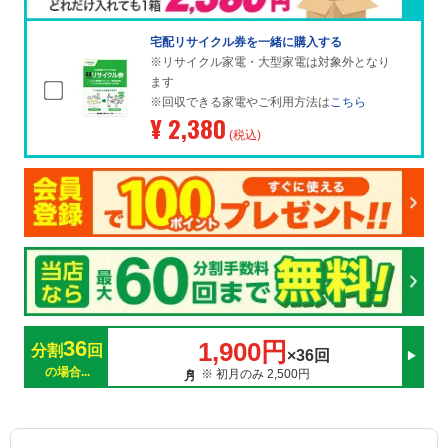
宅配リサイクル券を一緒に購入する
※リサイクル家電・大型家電は対象外となり
ます
※回収できる家電やご利用方法は
こちら
¥ 2,380
(税込)
36
1,900円
分割
回
×36回
の場合...
※ 初月のみ 2,500円