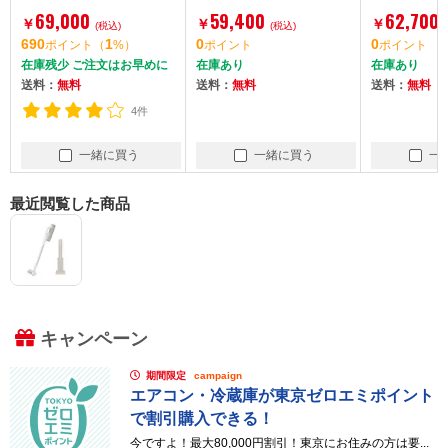
パレート型コードレス
テンブラック パワーブ
ージュ か
69,000
59,400
62,700
￥
￥
￥
スティック掃除機]
(税込)
ーストサイクロン [サ
(税込)
ィック [
690
1
0
0
ポイント
（
%）
ポイント
ポイント
イクロン式コードレス
ティックク
在庫残少 ご注文はお早めに
在庫あり
在庫あり
スティッククリーナ
送料：
無料
送料：
無料
送料：
無料
ー]
4件
一緒に買う
一緒に買う
一
最近閲覧した商品
キャンペーン
期間限定
campaign
エアコン・冷蔵庫が東京ゼロエミポイント
で割引購入できる！
今ですよ！最大80,000円割引！東京にお住みの方は要...