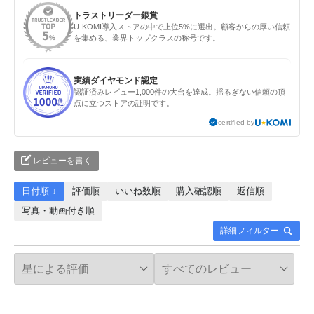
トラストリーダー銀賞
U-KOMI導入ストアの中で上位5%に選出。顧客からの厚い信頼
を集める、業界トップクラスの称号です。
実績ダイヤモンド認定
認証済みレビュー1,000件の大台を達成。揺るぎない信頼の頂
点に立つストアの証明です。
certified by
レビューを書く
日付順 ↓
評価順
いいね数順
購入確認順
返信順
写真・動画付き順
詳細フィルター