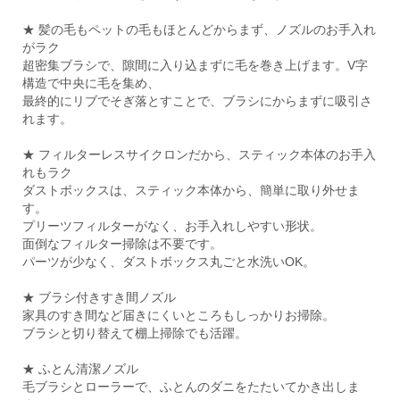
★ 髪の毛もペットの毛もほとんどからまず、ノズルのお手入れ
がラク
超密集ブラシで、隙間に入り込まずに毛を巻き上げます。V字
構造で中央に毛を集め、
最終的にリブでそぎ落とすことで、ブラシにからまずに吸引さ
れます。
★ フィルターレスサイクロンだから、スティック本体のお手入
れもラク
ダストボックスは、スティック本体から、簡単に取り外せま
す。
プリーツフィルターがなく、お手入れしやすい形状。
面倒なフィルター掃除は不要です。
パーツが少なく、ダストボックス丸ごと水洗いOK。
★ ブラシ付きすき間ノズル
家具のすき間など届きにくいところもしっかりお掃除。
ブラシと切り替えて棚上掃除でも活躍。
★ ふとん清潔ノズル
毛ブラシとローラーで、ふとんのダニをたたいてかき出しま