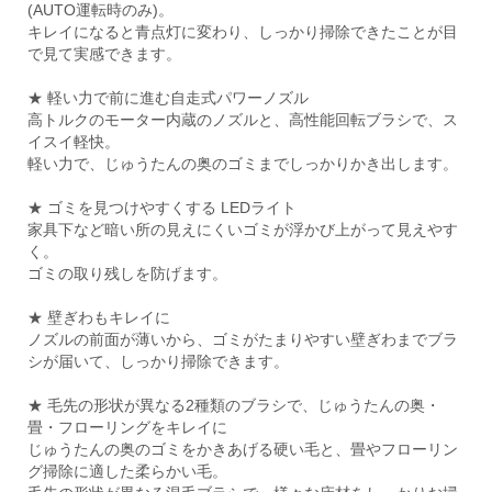
(AUTO運転時のみ)。
キレイになると青点灯に変わり、しっかり掃除できたことが目
で見て実感できます。
★ 軽い力で前に進む自走式パワーノズル
高トルクのモーター内蔵のノズルと、高性能回転ブラシで、ス
イスイ軽快。
軽い力で、じゅうたんの奥のゴミまでしっかりかき出します。
★ ゴミを見つけやすくする LEDライト
家具下など暗い所の見えにくいゴミが浮かび上がって見えやす
く。
ゴミの取り残しを防げます。
★ 壁ぎわもキレイに
ノズルの前面が薄いから、ゴミがたまりやすい壁ぎわまでブラ
シが届いて、しっかり掃除できます。
★ 毛先の形状が異なる2種類のブラシで、じゅうたんの奥・
畳・フローリングをキレイに
じゅうたんの奥のゴミをかきあげる硬い毛と、畳やフローリン
グ掃除に適した柔らかい毛。