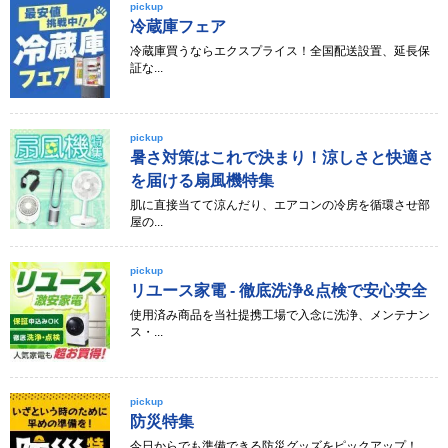
pickup
冷蔵庫フェア
冷蔵庫買うならエクスプライス！全国配送設置、延長保
証な...
pickup
暑さ対策はこれで決まり！涼しさと快適さ
を届ける扇風機特集
肌に直接当てて涼んだり、エアコンの冷房を循環させ部
屋の...
pickup
リユース家電 - 徹底洗浄&点検で安心安全
使用済み商品を当社提携工場で入念に洗浄、メンテナン
ス・...
pickup
防災特集
今日からでも準備できる防災グッズをピックアップ！