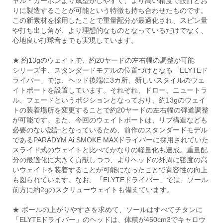
ャル・カーボンより成型がしやすく、より高い精度で設計どお
りに製造することが可能という特徴も持ち合わせたものです。
この新素材を採用したことで重量配分が最適化され、スピン量
や打ち出し角が、より理想的なものとなっているだけでなく、
心地良い打球音までも実現しています。
★ 約13gのウェイトで、約20ヤードの左右幅の調整が可能
シリーズ中、スタンダードモデルの位置づけとなる「ELYTEド
ライバー」では、ヘッド後端に3カ所、新しいスタイルのウェ
イトポートを設置しています。それぞれ、ドロー、ニュートラ
ル、フェードというポジションとなっており、約13gのウェイ
トの装着場所を変更することで約20ヤードの左右幅の弾道調整
が可能です。また、今回のウェイトポートは、リブ構造なども
必要のない設計となっているため、前作のスタンダードモデル
であるPARADYM Ai SMOKE MAXドライバーに採用されていた
スライド式のウェイトと比べてかなりの軽量化も達成。重量配
分の最適化に大きく貢献しつつ、よりヘッドの外周に密度の高
いウェイトを装着することが可能になったことで寛容性の向上
も図られています。なお、「ELYTEドライバー」では、ソール
前方に約2gのスクリューウェイトも備えています。
★ ボールの上がりやすさを求めて、ソールはすべてチタンに
「ELYTEドライバー」のヘッドは、体積が460cm3でキャロウ