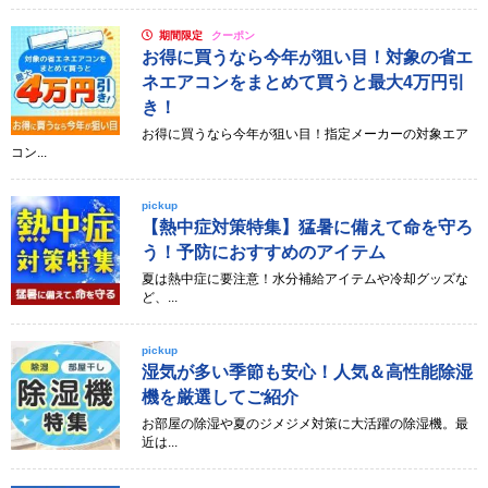
期間限定
クーポン
お得に買うなら今年が狙い目！対象の省エ
ネエアコンをまとめて買うと最大4万円引
き！
お得に買うなら今年が狙い目！指定メーカーの対象エア
コン...
pickup
【熱中症対策特集】猛暑に備えて命を守ろ
う！予防におすすめのアイテム
夏は熱中症に要注意！水分補給アイテムや冷却グッズな
ど、...
pickup
湿気が多い季節も安心！人気＆高性能除湿
機を厳選してご紹介
お部屋の除湿や夏のジメジメ対策に大活躍の除湿機。最
近は...