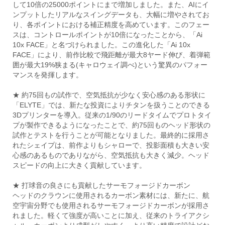
して10倍の25000ポイントにまで増加しました。また、AIにイ
ンプットしたリアルなスイングデータも、大幅に増やされてお
り、各ポイントにおける補正精度を高めています。このフェー
スは、コントロールポイントが10倍になったことから、「Ai
10x FACE」と名づけられました。この進化した「Ai 10x
FACE」により、前作比較で飛距離が最大8ヤード伸び、着弾範
囲が最大19%狭まる(キャロウェイ調べ)という驚異のパフォー
マンスを発揮します。
★ 約75回もの試作で、空気抵抗が少なく安心感のある形状に
「ELYTE」では、新たな投資によりチタンを扱うことのできる
3Dプリンターを導入。従来の1/90のリードタイムでプロトタイ
プが製作できるようになったことで、約75回ものヘッド形状の
試作とテストを行うことが可能となりました。最終的に採用さ
れたシェイプは、前作よりもシャローで、投影面積も大きい安
心感のあるものでありながら、空気抵抗も大きく減少。ヘッド
スピードの向上に大きく貢献しています。
★ 打球音の良さにも貢献したサーモフォージドカーボン
ヘッドのクラウンに使用されるカーボン素材には、新たに、航
空宇宙分野でも使用されるサーモフォージドカーボンが採用さ
れました。軽くて強度が高いことに加え、従来のトライアクシ