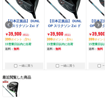
【日本正規品】 DUNL
【日本正規品】 DUNL
【日本正規品
OP スリクソン Zxi ド
OP スリクソン Zxi ド
OP スリクソ
ライバー 2024年モデ
ライバー 2024年モデ
AX ドライバ
39,900
39,900
39,900
￥
￥
￥
ル Diamana ZXi 50 カ
(税込)
ル Diamana ZXi 50 カ
(税込)
モデル Diam
399
1
399
1
399
ポイント
（
%）
ポイント
（
%）
ポイント
ーボンシャフト 10.5 S
ーボンシャフト 9 S
0 カーボン
15営業日以内に出荷
15営業日以内に出荷
15営業日以内
R
S
送料：
無料
送料：
無料
送料：
無料
一緒に買う
一緒に買う
一
最近閲覧した商品