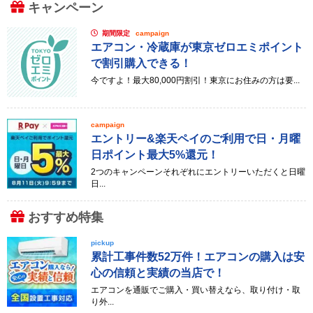
キャンペーン
期間限定
campaign
エアコン・冷蔵庫が東京ゼロエミポイント
で割引購入できる！
今ですよ！最大80,000円割引！東京にお住みの方は要...
campaign
エントリー&楽天ペイのご利用で日・月曜
日ポイント最大5%還元！
2つのキャンペーンそれぞれにエントリーいただくと日曜
日...
おすすめ特集
pickup
累計工事件数52万件！エアコンの購入は安
心の信頼と実績の当店で！
エアコンを通販でご購入・買い替えなら、取り付け・取
り外...