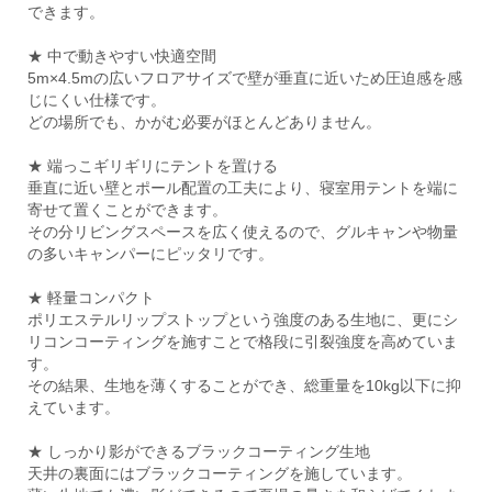
できます。
★ 中で動きやすい快適空間
5m×4.5mの広いフロアサイズで壁が垂直に近いため圧迫感を感
じにくい仕様です。
どの場所でも、かがむ必要がほとんどありません。
★ 端っこギリギリにテントを置ける
垂直に近い壁とポール配置の工夫により、寝室用テントを端に
寄せて置くことができます。
その分リビングスペースを広く使えるので、グルキャンや物量
の多いキャンパーにピッタリです。
★ 軽量コンパクト
ポリエステルリップストップという強度のある生地に、更にシ
リコンコーティングを施すことで格段に引裂強度を高めていま
す。
その結果、生地を薄くすることができ、総重量を10kg以下に抑
えています。
★ しっかり影ができるブラックコーティング生地
天井の裏面にはブラックコーティングを施しています。