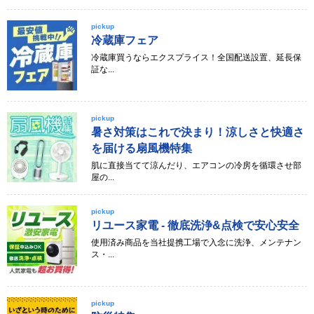
pickup
冷蔵庫フェア
冷蔵庫買うならエクスプライス！全国配送設置、延長保
証な...
pickup
暑さ対策はこれで決まり！涼しさと快適さ
を届ける扇風機特集
肌に直接当てて涼んだり、エアコンの冷房を循環させ部
屋の...
pickup
リユース家電 - 徹底洗浄&点検で安心安全
使用済み商品を当社提携工場で入念に洗浄、メンテナン
ス・...
pickup