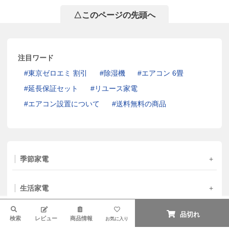
△このページの先頭へ
注目ワード
東京ゼロエミ 割引
除湿機
エアコン 6畳
延長保証セット
リユース家電
エアコン設置について
送料無料の商品
季節家電
生活家電
検索
品切れ
AV機器・カメラ
検索
レビュー
商品情報
お気に入り