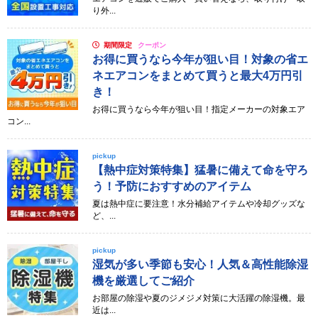
り外...
期間限定
クーポン
お得に買うなら今年が狙い目！対象の省エ
ネエアコンをまとめて買うと最大4万円引
き！
お得に買うなら今年が狙い目！指定メーカーの対象エア
コン...
pickup
【熱中症対策特集】猛暑に備えて命を守ろ
う！予防におすすめのアイテム
夏は熱中症に要注意！水分補給アイテムや冷却グッズな
ど、...
pickup
湿気が多い季節も安心！人気＆高性能除湿
機を厳選してご紹介
お部屋の除湿や夏のジメジメ対策に大活躍の除湿機。最
近は...