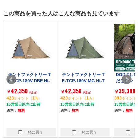
この商品を買った人はこんな商品も見ています
テントファクトリー T
テントファクトリー T
DOD T1-1
F-TCP-180V DBE Hi-
F-TCP-180V MG Hi-T
だこテント
TCワンポールテント1
Cワンポールテント18
42,350
42,350
39,380
￥
￥
￥
80V ダークベージュ
(税込)
0V モスグリーン
(税込)
423
1
423
1
393
ポイント
（
%）
ポイント
（
%）
ポイント
15営業日以内に出荷
15営業日以内に出荷
15営業日以内
送料：
無料
送料：
無料
送料：
無料
一緒に買う
一緒に買う
一