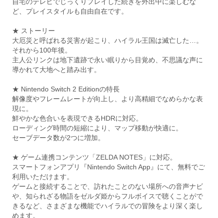
自宅のテレビでじっくりプレイした続きを外出中に楽しむな
ど、プレイスタイルも自由自在です。
★ ストーリー
大厄災と呼ばれる災害が起こり、ハイラル王国は滅亡した…。
それから100年後。
主人公リンクは地下遺跡で永い眠りから目覚め、不思議な声に
導かれて大地へと踏み出す。
★ Nintendo Switch 2 Editionの特長
解像度やフレームレートが向上し、より高精細でなめらかな表
現に。
鮮やかな色合いを表現できるHDRに対応。
ローディング時間の短縮により、マップ移動が快適に。
セーブデータ数が2つに増加。
★ ゲーム連携コンテンツ「ZELDA NOTES」に対応。
スマートフォンアプリ『Nintendo Switch App』にて、無料でご
利用いただけます。
ゲームと接続することで、訪れたことのない場所への音声ナビ
や、知られざる物語をゼルダ姫からフルボイスで聴くことがで
きるなど、さまざまな機能でハイラルでの冒険をより深く楽し
めます。