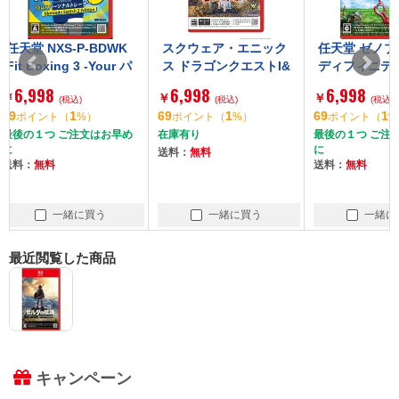
スクウェア・エニック
任天堂 ゼノブレイド
任天堂 ス
ス ドラゴンクエストI&
ディフィニティブ・エ
レイダース B
II(SW2) [Switch2ソフ
ディション NXS-P-AU
DLA SW2 [
6,998
6,998
6,998
￥
￥
￥
ト]
(税込)
BQB SW2 [Nintendo
(税込)
フト]
(税
69
1
69
1
69
ポイント
（
%）
ポイント
（
%）
ポイント
（
Switch 2ソフト]
在庫有り
最後の１つ ご注文はお早め
在庫有り
に
送料：
無料
送料：
無料
送料：
無料
一緒に買う
一緒に買う
一
最近閲覧した商品
キャンペーン