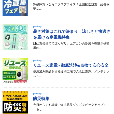
冷蔵庫買うならエクスプライス！全国配送設置、延長保
証な...
pickup
暑さ対策はこれで決まり！涼しさと快適さ
を届ける扇風機特集
肌に直接当てて涼んだり、エアコンの冷房を循環させ部
屋の...
pickup
リユース家電 - 徹底洗浄&点検で安心安全
使用済み商品を当社提携工場で入念に洗浄、メンテナン
ス・...
pickup
防災特集
今日からでも準備できる防災グッズをピックアップ！
「もし...