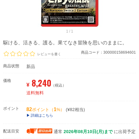
1 / 1
駆ける、活きる、護る。果てなき冒険を思いのままに。
商品コード：300000158694601
レビューを書く
商品状態
新品
8,240
価格
¥
（税込）
送料無料
ポイント
82
1
ポイント（
%）
(¥82相当)
詳細はこちら
配送目安
通常
2026年08月10日(月)まで
に出荷予定