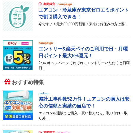
期間限定
campaign
エアコン・冷蔵庫が東京ゼロエミポイント
で割引購入できる！
今ですよ！最大80,000円割引！東京にお住みの方は要...
campaign
エントリー&楽天ペイのご利用で日・月曜
日ポイント最大5%還元！
2つのキャンペーンそれぞれにエントリーいただくと日曜
日...
おすすめ特集
pickup
累計工事件数52万件！エアコンの購入は安
心の信頼と実績の当店で！
エアコンを通販でご購入・買い替えなら、取り付け・取
り外...
期間限定
クーポン