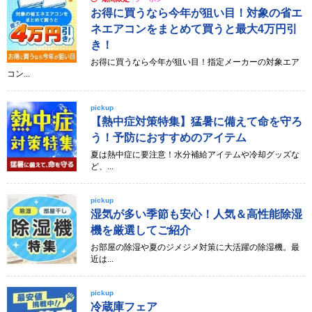
お得に買うなら今年が狙い目！対象の省エ
ネエアコンをまとめて買うと最大4万円引
き！
お得に買うなら今年が狙い目！指定メーカーの対象エア
コン...
pickup
【熱中症対策特集】猛暑に備えて命を守ろ
う！予防におすすめのアイテム
夏は熱中症に要注意！水分補給アイテムや冷却グッズな
ど、...
pickup
湿気が多い季節も安心！人気＆高性能除湿
機を厳選してご紹介
お部屋の除湿や夏のジメジメ対策に大活躍の除湿機。最
近は...
pickup
冷蔵庫フェア