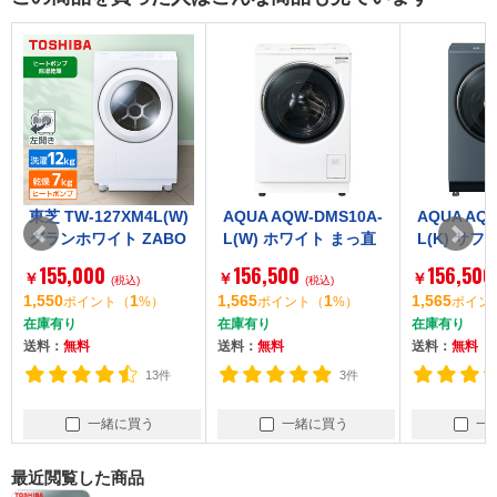
東芝 TW-127XM4L(W)
AQUA AQW-DMS10A-
AQUA AQW
グランホワイト ZABO
L(W) ホワイト まっ直
L(K) サ
ON [ドラム式洗濯乾燥
ぐドラム [ドラム式洗
ック まっ
155,000
156,500
156,500
￥
￥
￥
機 (洗濯機12kg/乾燥機
(税込)
濯乾燥機 (洗濯機10kg/
(税込)
[ドラム式
1,550
1
1,565
1
1,565
ポイント
（
%）
ポイント
（
%）
ポイン
7kg) 左開き]
乾燥機5kg) 左開き]
(洗濯機10k
在庫有り
在庫有り
在庫有り
g) 左開き]
送料：
無料
送料：
無料
送料：
無料
13件
3件
一緒に買う
一緒に買う
一
最近閲覧した商品