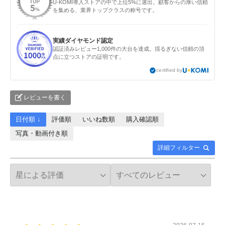
U-KOMI導入ストアの中で上位5%に選出。顧客からの厚い信頼
を集める、業界トップクラスの称号です。
実績ダイヤモンド認定
認証済みレビュー1,000件の大台を達成。揺るぎない信頼の頂
点に立つストアの証明です。
certified by
レビューを書く
日付順 ↓
評価順
いいね数順
購入確認順
写真・動画付き順
詳細フィルター