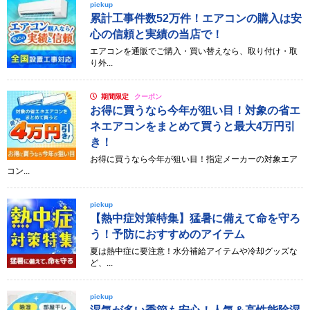
pickup
累計工事件数52万件！エアコンの購入は安
心の信頼と実績の当店で！
エアコンを通販でご購入・買い替えなら、取り付け・取
り外...
期間限定
クーポン
お得に買うなら今年が狙い目！対象の省エ
ネエアコンをまとめて買うと最大4万円引
き！
お得に買うなら今年が狙い目！指定メーカーの対象エア
コン...
pickup
【熱中症対策特集】猛暑に備えて命を守ろ
う！予防におすすめのアイテム
夏は熱中症に要注意！水分補給アイテムや冷却グッズな
ど、...
pickup