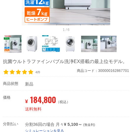
1 / 6
抗菌ウルトラファインバブル洗浄EX搭載の最上位モデル。
商品コード：300000162867701
4件
商品状態
新品
184,800
価格
¥
（税込）
送料無料
分割払い
分割36回の場合 月々
¥ 5,100～
(無金利)
シミュレーションを見る