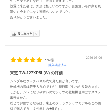
少し不安を感じながら、設置を迎えました。
設置に来た者は、外形は怪しいのですが、言葉遣いも作業も気
遣いも今までになく素晴らしい方でした。
ありがとうございました。
役に立った
0
2026-05-06
SW様
購入確認済み
東芝 TW-127XP5L(W) の評価
シンプルなタッチパネル式で見た目が良いです。
乾燥機の音は若干大きめですが、短時間でしっかり乾きます。
しかし、シワになりやすいのでシャツの乾燥機使用はオススメ
出来ません。
総じて評価するならば、東芝のフラッグシップモデルをこの価
格で購入でき、文句無しの★5です。