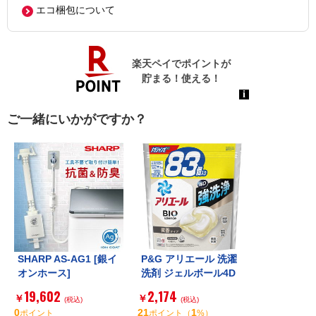
エコ梱包について
ご一緒にいかがですか？
SHARP AS-AG1 [銀イ
P&G アリエール 洗濯
オンホース]
洗剤 ジェルボール4D
微香 詰め替え メガジ
19,602
2,174
￥
￥
(税込)
ャンボ 83個
(税込)
0
21
1
ポイント
ポイント
（
%）