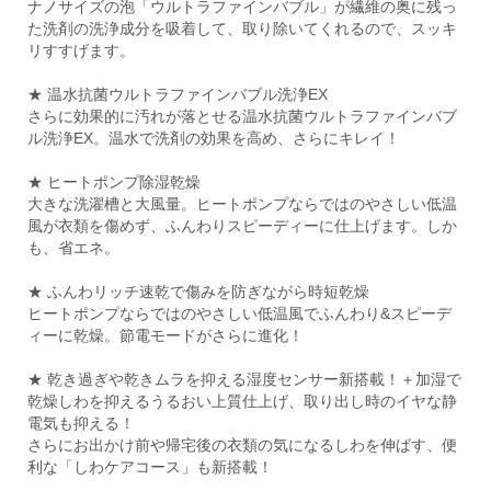
ナノサイズの泡「ウルトラファインバブル」が繊維の奥に残っ
た洗剤の洗浄成分を吸着して、取り除いてくれるので、スッキ
リすすげます。
★ 温水抗菌ウルトラファインバブル洗浄EX
さらに効果的に汚れが落とせる温水抗菌ウルトラファインバブ
ル洗浄EX。温水で洗剤の効果を高め、さらにキレイ！
★ ヒートポンプ除湿乾燥
大きな洗濯槽と大風量。ヒートポンプならではのやさしい低温
風が衣類を傷めず、ふんわりスピーディーに仕上げます。しか
も、省エネ。
★ ふんわリッチ速乾で傷みを防ぎながら時短乾燥
ヒートポンプならではのやさしい低温風でふんわり&スピーデ
ィーに乾燥。節電モードがさらに進化！
★ 乾き過ぎや乾きムラを抑える湿度センサー新搭載！＋加湿で
乾燥しわを抑えるうるおい上質仕上げ、取り出し時のイヤな静
電気も抑える！
さらにお出かけ前や帰宅後の衣類の気になるしわを伸ばす、便
利な「しわケアコース」も新搭載！