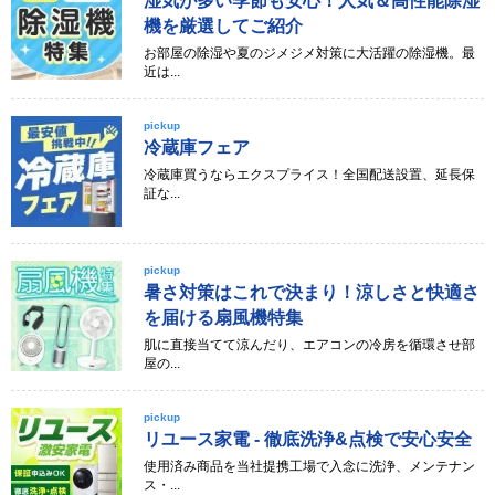
湿気が多い季節も安心！人気＆高性能除湿
機を厳選してご紹介
お部屋の除湿や夏のジメジメ対策に大活躍の除湿機。最
近は...
pickup
冷蔵庫フェア
冷蔵庫買うならエクスプライス！全国配送設置、延長保
証な...
pickup
暑さ対策はこれで決まり！涼しさと快適さ
を届ける扇風機特集
肌に直接当てて涼んだり、エアコンの冷房を循環させ部
屋の...
pickup
リユース家電 - 徹底洗浄&点検で安心安全
使用済み商品を当社提携工場で入念に洗浄、メンテナン
ス・...