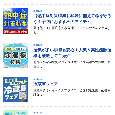
pickup
【熱中症対策特集】猛暑に備えて命を守ろ
う！予防におすすめのアイテム
夏は熱中症に要注意！水分補給アイテムや冷却グッズな
ど、...
pickup
湿気が多い季節も安心！人気＆高性能除湿
機を厳選してご紹介
お部屋の除湿や夏のジメジメ対策に大活躍の除湿機。最
近は...
pickup
冷蔵庫フェア
冷蔵庫買うならエクスプライス！全国配送設置、延長保
証な...
pickup