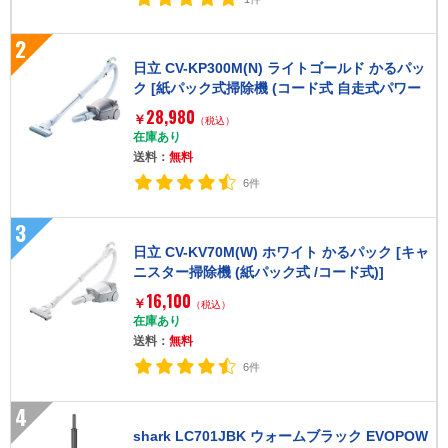
2
日立 CV-KP300M(N) ライトゴールド かるパッ
ク [紙パック式掃除機 (コード式 自走式パワー
ブラシタイプ)]
28,980
￥
（税込）
在庫あり
送料：
無料
6件
3
日立 CV-KV70M(W) ホワイト かるパック [キャ
ニスター掃除機 (紙パック式 /コード式)]
16,100
￥
（税込）
在庫あり
送料：
無料
6件
4
shark LC701JBK ウォームブラック EVOPOW