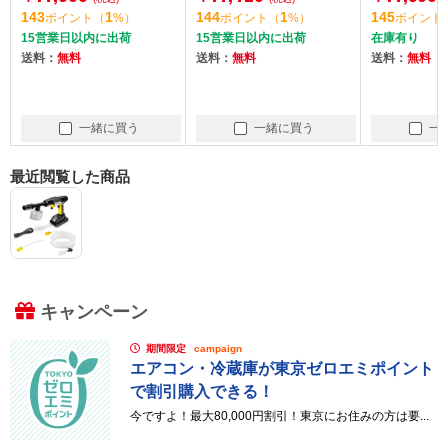
洗浄)]
143
1
144
1
145
ポイント
（
%）
ポイント
（
%）
ポイント
15営業日以内に出荷
15営業日以内に出荷
在庫有り
送料：
無料
送料：
無料
送料：
無料
一緒に買う
一緒に買う
一
最近閲覧した商品
キャンペーン
期間限定
campaign
エアコン・冷蔵庫が東京ゼロエミポイント
で割引購入できる！
今ですよ！最大80,000円割引！東京にお住みの方は要...