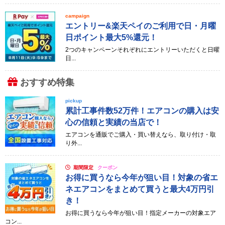
campaign
エントリー&楽天ペイのご利用で日・月曜
日ポイント最大5%還元！
2つのキャンペーンそれぞれにエントリーいただくと日曜
日...
おすすめ特集
pickup
累計工事件数52万件！エアコンの購入は安
心の信頼と実績の当店で！
エアコンを通販でご購入・買い替えなら、取り付け・取
り外...
期間限定
クーポン
お得に買うなら今年が狙い目！対象の省エ
ネエアコンをまとめて買うと最大4万円引
き！
お得に買うなら今年が狙い目！指定メーカーの対象エア
コン...