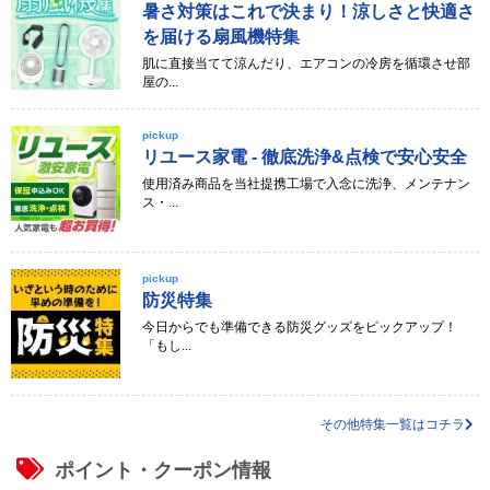
暑さ対策はこれで決まり！涼しさと快適さ
を届ける扇風機特集
肌に直接当てて涼んだり、エアコンの冷房を循環させ部
屋の...
pickup
リユース家電 - 徹底洗浄&点検で安心安全
使用済み商品を当社提携工場で入念に洗浄、メンテナン
ス・...
pickup
防災特集
今日からでも準備できる防災グッズをピックアップ！
「もし...
その他特集一覧はコチラ
ポイント・クーポン情報