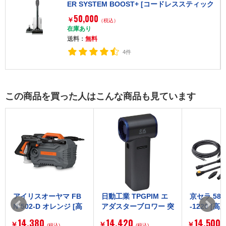
ER SYSTEM BOOST+ [コードレススティック
クリーナー]
50,000
￥
（税込）
在庫あり
送料：
無料
4件
この商品を買った人はこんな商品も見ています
アイリスオーヤマ FB
日動工業 TPGPIM エ
京セラ 5803
N-502-D オレンジ [高
アダスターブロワー 突
-1220 [
圧洗浄機]
風GUN トムキャット
車 玄関周り
14,380
14,420
14,500
￥
￥
￥
(税込)
(税込)