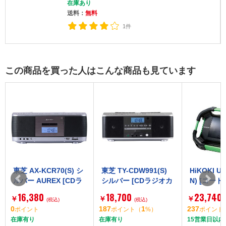
在庫あり
送料：
無料
1件
この商品を買った人はこんな商品も見ています
東芝 AX-KCR70(S) シ
東芝 TY-CDW991(S)
HiKOKI U
ルバー AUREX [CDラ
シルバー [CDラジオカ
N) [コー
ジカセ(ワイドFM対応
セットレコーダー]
(14.4V/18V
16,380
18,700
23,740
￥
￥
￥
/ Bluetooth対応)]
(税込)
(税込)
h搭載) 本
0
187
1
237
ポイント
ポイント
（
%）
ポイント
ッテリー・
在庫有り
在庫有り
15営業日以内