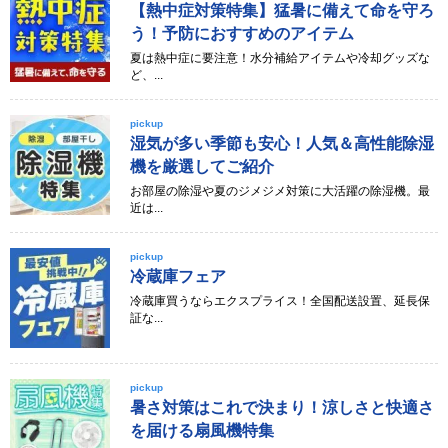
【熱中症対策特集】猛暑に備えて命を守ろ
う！予防におすすめのアイテム
夏は熱中症に要注意！水分補給アイテムや冷却グッズな
ど、...
pickup
湿気が多い季節も安心！人気＆高性能除湿
機を厳選してご紹介
お部屋の除湿や夏のジメジメ対策に大活躍の除湿機。最
近は...
pickup
冷蔵庫フェア
冷蔵庫買うならエクスプライス！全国配送設置、延長保
証な...
pickup
暑さ対策はこれで決まり！涼しさと快適さ
を届ける扇風機特集