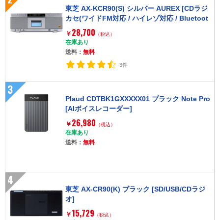
東芝 AX-KCR90(S) シルバー AUREX [CDラジ
カセ(ワイドFM対応 / ハイレゾ対応 / Bluetoot
h対応)]
28,700
￥
（税込）
在庫あり
送料：
無料
3件
3
Plaud CDTBK1GXXXXX01 ブラック Note Pro
[AIボイスレコーダー]
26,980
￥
（税込）
在庫あり
送料：
無料
4
東芝 AX-CR90(K) ブラック [SD/USB/CDラジ
オ]
15,729
￥
（税込）