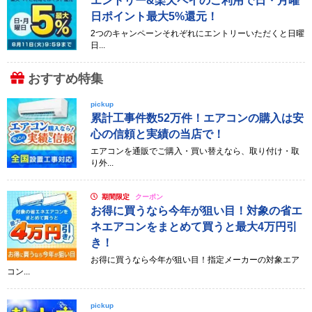
エントリー&楽天ペイのご利用で日・月曜
日ポイント最大5%還元！
2つのキャンペーンそれぞれにエントリーいただくと日曜
日...
おすすめ特集
pickup
累計工事件数52万件！エアコンの購入は安
心の信頼と実績の当店で！
エアコンを通販でご購入・買い替えなら、取り付け・取
り外...
期間限定
クーポン
お得に買うなら今年が狙い目！対象の省エ
ネエアコンをまとめて買うと最大4万円引
き！
お得に買うなら今年が狙い目！指定メーカーの対象エア
コン...
pickup