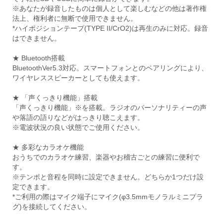
※あなたが録音したものは個人として楽しむなどの他は著作権
法上、権利者に無断で使用できません。
*ハイポジションテープ(TYPE II/CrO2)は再生のみに対応。録音
はできません。
★ Bluetooth搭載
BluetoothVer5.3対応。スマートフォンとのペアリングにより、
ワイヤレススピーカーとしても使えます。
★ 「声くっきり機能」搭載
「声くっきり機能」※を搭載。ラジオのパーソナリティーの声
や落語の語りなどがはっきり聴こえます。
※電波状況の良い状態でご使用ください。
★ 多彩なカラオケ機能
おうちでのカラオケ練習、楽器やお稽古ごとの練習に便利で
す。
※テンポと音程を同時に設定できません。どちらか1つだけ設
定できます。
*ご利用の際はマイク端子にマイク(φ3.5mmモノラルミニプラ
グ)を接続してください。