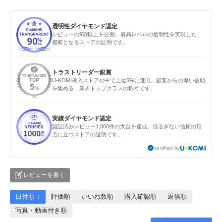
透明性ダイヤモンド認定
レビューの9割以上を公開。最高レベルの透明性を実現した、
模範となるストアの証明です。
トラストリーダー銀賞
U-KOMI導入ストアの中で上位5%に選出。顧客からの厚い信頼
を集める、業界トップクラスの称号です。
実績ダイヤモンド認定
認証済みレビュー1,000件の大台を達成。揺るぎない信頼の頂
点に立つストアの証明です。
certified by
レビューを書く
日付順 ↓
評価順
いいね数順
購入確認順
返信順
写真・動画付き順