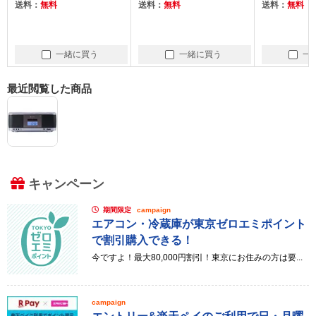
送料：
無料
送料：
無料
送料：
無料
一緒に買う
一緒に買う
一
最近閲覧した商品
キャンペーン
期間限定
campaign
エアコン・冷蔵庫が東京ゼロエミポイント
で割引購入できる！
今ですよ！最大80,000円割引！東京にお住みの方は要...
campaign