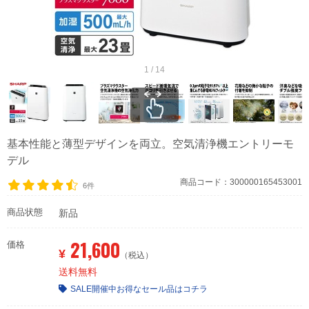
1 / 14
基本性能と薄型デザインを両立。空気清浄機エントリーモ
デル
商品コード：300000165453001
6件
商品状態
新品
21,600
価格
¥
（税込）
送料無料
SALE開催中
お得なセール品はコチラ