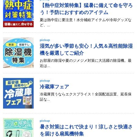
【熱中症対策特集】猛暑に備えて命を守ろ
う！予防におすすめのアイテム
夏は熱中症に要注意！水分補給アイテムや冷却グッズな
ど、...
pickup
湿気が多い季節も安心！人気＆高性能除湿
機を厳選してご紹介
お部屋の除湿や夏のジメジメ対策に大活躍の除湿機。最
近は...
pickup
冷蔵庫フェア
冷蔵庫買うならエクスプライス！全国配送設置、延長保
証な...
pickup
暑さ対策はこれで決まり！涼しさと快適さ
を届ける扇風機特集