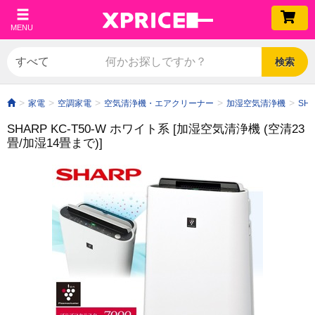
MENU
検索
家電
空調家電
空気清浄機・エアクリーナー
加湿空気清浄機
SH
SHARP KC-T50-W ホワイト系 [加湿空気清浄機 (空清23
畳/加湿14畳まで)]