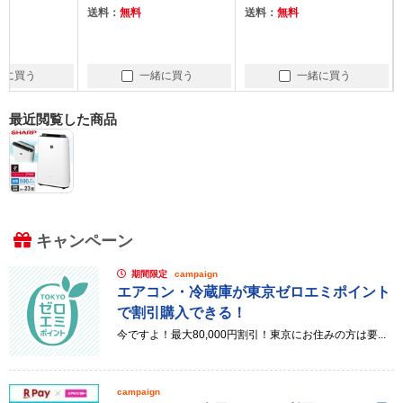
送料：
無料
送料：
無料
送料：
無料
一緒に買う
一緒に買う
一
最近閲覧した商品
キャンペーン
期間限定
campaign
エアコン・冷蔵庫が東京ゼロエミポイント
で割引購入できる！
今ですよ！最大80,000円割引！東京にお住みの方は要...
campaign