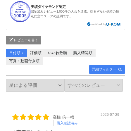
実績ダイヤモンド認定
認証済みレビュー1,000件の大台を達成。揺るぎない信頼の頂
点に立つストアの証明です。
certified by
レビューを書く
日付順 ↓
評価順
いいね数順
購入確認順
写真・動画付き順
詳細フィルター
2026-07-29
高橋 信一様
購入確認済み