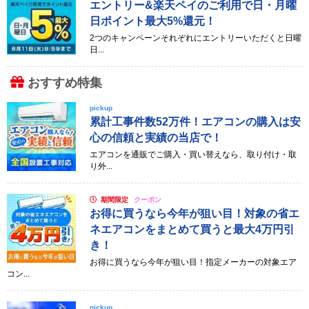
エントリー&楽天ペイのご利用で日・月曜
日ポイント最大5%還元！
2つのキャンペーンそれぞれにエントリーいただくと日曜
日...
おすすめ特集
pickup
累計工事件数52万件！エアコンの購入は安
心の信頼と実績の当店で！
エアコンを通販でご購入・買い替えなら、取り付け・取
り外...
期間限定
クーポン
お得に買うなら今年が狙い目！対象の省エ
ネエアコンをまとめて買うと最大4万円引
き！
お得に買うなら今年が狙い目！指定メーカーの対象エア
コン...
pickup