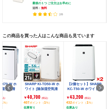
最後の１つ ご注文はお早めに
送料：
無料
2件
この商品を買った人はこんな商品も見ています
SHARP KI-TD50-W ホ
【2個セット】SHARP
SHARP KI
ワイト [除加湿空気清
KC-T50-W ホワイト系
ワイト系 
浄機 (空清21畳/加湿11
プラズマクラスター70
スターNEX
40,700
43,200
52,800
￥
￥
￥
畳/除湿14畳まで)]
(税込)
00 [加湿空気清浄機
(税込)
清浄機 (畳数
407
1
432
1
528
ポイント
（
%）
ポイント
（
%）
ポイント
(畳数23畳 / 加湿14畳
湿25畳まで)
在庫有り
在庫あり
在庫有り
まで)]