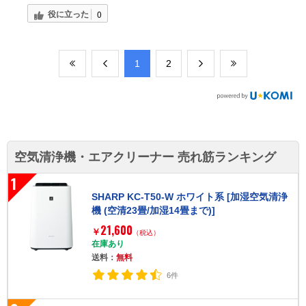
役に立った
0
​1
​2
空気清浄機・エアクリーナー 売れ筋ランキング
1
SHARP KC-T50-W ホワイト系 [加湿空気清浄
機 (空清23畳/加湿14畳まで)]
21,600
￥
（税込）
在庫あり
送料：
無料
6件