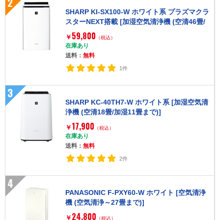
2
SHARP KI-SX100-W ホワイト系 プラズマクラ
スターNEXT搭載 [加湿空気清浄機 (空清46畳/
加湿 プレハブ洋室28畳 木造和室17畳まで)]
59,800
￥
（税込）
在庫あり
送料：
無料
1件
3
SHARP KC-40TH7-W ホワイト系 [加湿空気清
浄機 (空清18畳/加湿11畳まで)]
17,900
￥
（税込）
在庫あり
送料：
無料
2件
4
PANASONIC F-PXY60-W ホワイト [空気清浄
機 (空気清浄～27畳まで)]
24,800
￥
（税込）