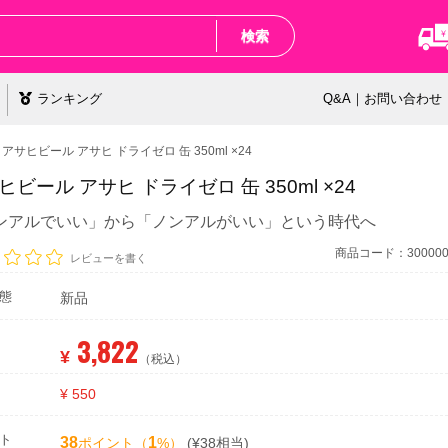
検索
ランキング
Q&A｜お問い合わせ
アサヒビール アサヒ ドライゼロ 缶 350ml ×24
ヒビール アサヒ ドライゼロ 缶 350ml ×24
ンアルでいい」から「ノンアルがいい」という時代へ
商品コード：3000001
レビューを書く
態
新品
3,822
¥
（税込）
¥ 550
ト
38
1
ポイント（
%）
(¥38相当)