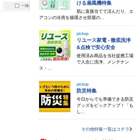
ける扇風機特集
一緒に買う
一緒に買う
一緒
肌に直接当てて涼んだり、エ
アコンの冷房を循環させ部屋の...
pickup
リユース家電 - 徹底洗浄
&点検で安心安全
使用済み商品を当社提携工場
で入念に洗浄、メンテナン
ス・...
pickup
防災特集
今日からでも準備できる防災
グッズをピックアップ！「も
し...
その他特集一覧はコチラ