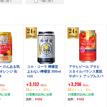
一緒に買う
一緒に買う
ー のんある気
コカ・コーラ 檸檬堂
アサヒビール アサヒ
オレンジ 缶
よわない檸檬堂 350ml
スタイルバランス素肌
4
×24
サポート アップルスパ
ークリング ノンアルコ
3,132
3,256
￥
￥
(税込)
(税込)
ール 缶 350ml ×24
(税込)
1
31
1
32
1
（
%）
ポイント
（
%）
ポイント
（
%）
内に出荷
15営業日以内に出荷
15営業日以内に出荷
0
送料：
￥550
送料：
￥550