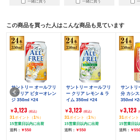
一緒に買う
一緒に買う
この商品を買った人はこんな商品も見ています
モ
サントリー オールフリ
サントリー オールフリ
サントリ
ー
ークリア ビターオレン
ー クリア レモン & ラ
分 カシス
ジ 350ml ×24
イム 350ml ×24
350ml ×2
3,123
3,123
3,123
￥
￥
￥
(税込)
(税込)
31
1
31
1
31
ポイント
（
%）
ポイント
（
%）
ポイント
15営業日以内に出荷
15営業日以内に出荷
15営業日以
送料：
￥550
送料：
￥550
送料：
￥55