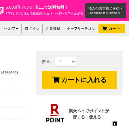
5,000円
以上で送料無料！
（税込み）
法人の購買担当者様へ
15時までのご注文で最短翌日お届け！(一部エリア別途送料)
ヘルプ
ログイン
会員登録
カート
セーフサーチ:オン
数量
67635201
カートに入れる