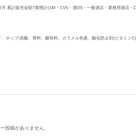
4年12月 累計販売金額7業態計(SM・CVS・酒DS・一般酒店・業務用酒店・
チド、ホップ/炭酸、香料、酸味料、カラメル色素、酸化防止剤(ビタミンC
ュー投稿がありません。