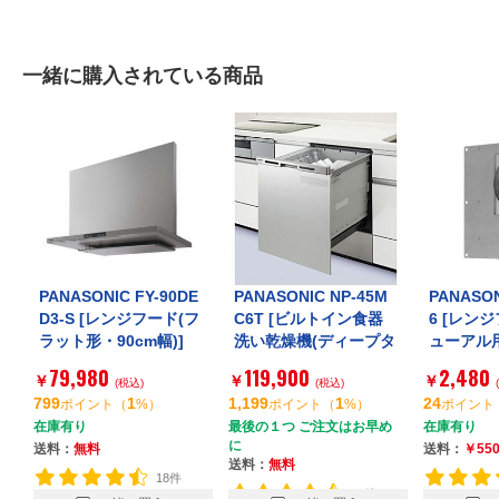
一緒に購入されている商品
PANASONIC FY-90DE
PANASONIC NP-45M
PANASON
D3-S [レンジフード(フ
C6T [ビルトイン食器
6 [レン
ラット形・90cm幅)]
洗い乾燥機(ディープタ
ューアル
イプ 引き出し式 幅4
ダプター
79,980
119,900
2,480
￥
￥
￥
(税込)
5cm)]
(税込)
プ置換用]
799
1
1,199
1
24
ポイント
（
%）
ポイント
（
%）
ポイント
在庫有り
最後の１つ ご注文はお早め
在庫有り
に
送料：
無料
送料：
￥55
送料：
無料
18件
14件