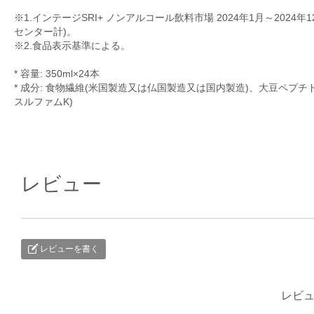
※1.インテージSRI+ ノンアルコール飲料市場 2024年1月～202
センター計)。
※2.食品表示基準による。
* 容量: 350ml×24本
* 成分: 食物繊維(米国製造又は仏国製造又は国内製造)、大豆ペプ
スルファムK)
レビュー
レビューを書く
レビ