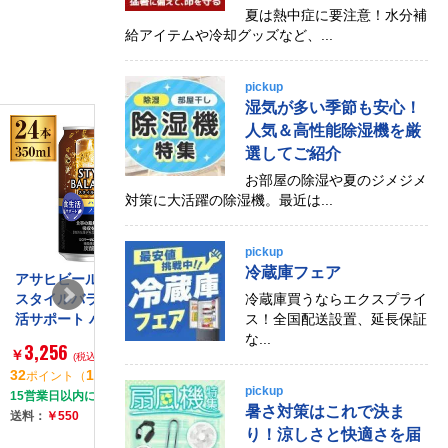
夏は熱中症に要注意！水分補
給アイテムや冷却グッズなど、...
pickup
湿気が多い季節も安心！
人気＆高性能除湿機を厳
選してご紹介
お部屋の除湿や夏のジメジメ
対策に大活躍の除湿機。最近は...
pickup
冷蔵庫フェア
アサヒビール アサヒ
博水社 ハイサワーハイ
サントリー 
スタイルバランス食生
ッピーレモンビアテイ
場 レモンサワ
冷蔵庫買うならエクスプライ
活サポート ハイボール
スト 350ml ×12
0ml ×24
ス！全国配送設置、延長保証
ノンアルコール 缶 350
な...
3,256
3,119
3,123
￥
￥
￥
ml ×24
(税込)
(税込)
(税込)
32
1
31
1
31
1
ポイント
（
%）
ポイント
（
%）
ポイント
（
pickup
15営業日以内に出荷
15営業日以内に出荷
15営業日以内に
暑さ対策はこれで決ま
送料：
￥550
送料：
無料
送料：
￥550
り！涼しさと快適さを届