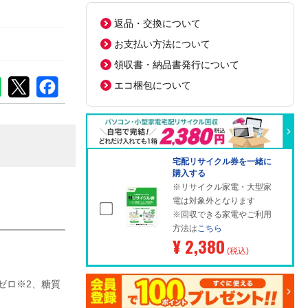
返品・交換について
お支払い方法について
領収書・納品書発行について
エコ梱包について
宅配リサイクル券を一緒に
購入する
※リサイクル家電・大型家
電は対象外となります
※回収できる家電やご利用
方法は
こちら
¥ 2,380
(税込)
ゼロ※2、糖質