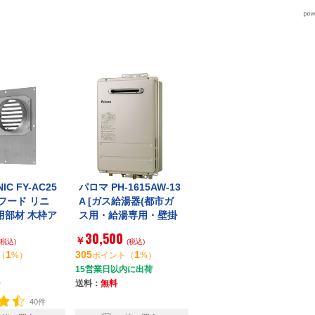
IC FY-AC25
パロマ PH-1615AW-13
ジフード リニ
A [ガス給湯器(都市ガ
用部材 木枠ア
ス用・給湯専用・壁掛
 プロペラタイ
型・PS標準設置型・1
30,500
￥
(税込)
6号)]
(税込)
1
305
1
（
%）
ポイント
（
%）
15営業日以内に出荷
0
送料：
無料
40件