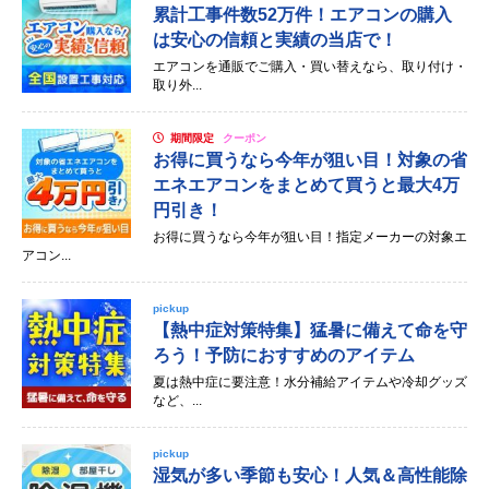
累計工事件数52万件！エアコンの購入
は安心の信頼と実績の当店で！
エアコンを通販でご購入・買い替えなら、取り付け・
取り外...
期間限定
クーポン
お得に買うなら今年が狙い目！対象の省
エネエアコンをまとめて買うと最大4万
円引き！
お得に買うなら今年が狙い目！指定メーカーの対象エ
アコン...
pickup
【熱中症対策特集】猛暑に備えて命を守
ろう！予防におすすめのアイテム
夏は熱中症に要注意！水分補給アイテムや冷却グッズ
など、...
pickup
湿気が多い季節も安心！人気＆高性能除