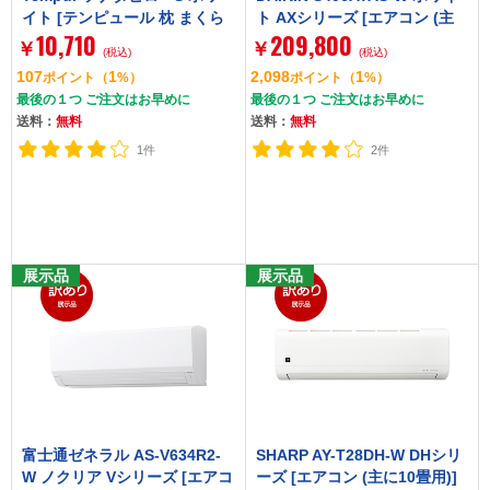
イト [テンピュール 枕 まくら
ト AXシリーズ [エアコン (主
10,710
209,800
マクラ] 【3年保証】
に14畳用)]
￥
￥
(税込)
(税込)
107
1
2,098
1
ポイント
（
%）
ポイント
（
%）
最後の１つ ご注文はお早めに
最後の１つ ご注文はお早めに
送料：
無料
送料：
無料
1件
2件
展示品
展示品
富士通ゼネラル AS-V634R2-
SHARP AY-T28DH-W DHシリ
W ノクリア Vシリーズ [エアコ
ーズ [エアコン (主に10畳用)]