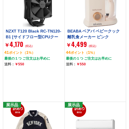
NZXT T120 Black RC-TN120-
BEABA ベアバ ベビークック
B1 [サイドフロー型CPUクー
離乳食メーカー ピンク
4,170
4,499
ラー]
￥
￥
(税込)
(税込)
41
1
44
1
ポイント
（
%）
ポイント
（
%）
最後の１つ ご注文はお早めに
最後の１つ ご注文はお早めに
送料：
￥550
送料：
￥550
展示品
展示品