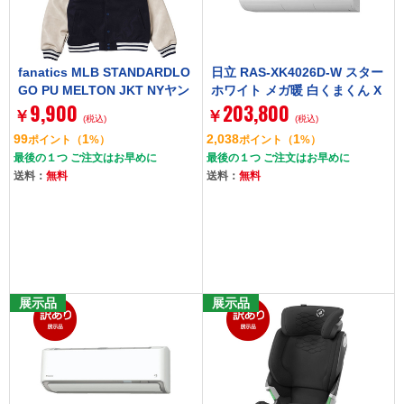
fanatics MLB STANDARDLO
日立 RAS-XK4026D-W スター
GO PU MELTON JKT NYヤン
ホワイト メガ暖 白くまくん X
9,900
203,800
キース NAVY L サイズ ML232
Kシリーズ [エアコン (主に14
￥
￥
(税込)
(税込)
5FW02 ジャケット
畳用・単相200V)]
99
1
2,038
1
ポイント
（
%）
ポイント
（
%）
最後の１つ ご注文はお早めに
最後の１つ ご注文はお早めに
送料：
無料
送料：
無料
展示品
展示品