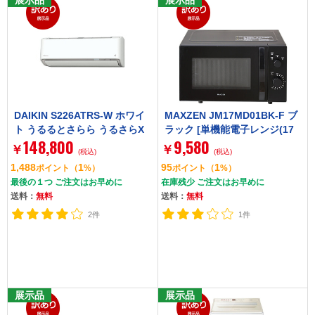
展示品
展示品
DAIKIN S226ATRS-W ホワイ
MAXZEN JM17MD01BK-F ブ
ト うるるとさらら うるさらX
ラック [単機能電子レンジ(17
148,800
9,580
RXシリーズ [エアコン (主に6
L)]
￥
￥
(税込)
(税込)
畳用)]
1,488
1
95
1
ポイント
（
%）
ポイント
（
%）
最後の１つ ご注文はお早めに
在庫残少 ご注文はお早めに
送料：
無料
送料：
無料
2件
1件
展示品
展示品