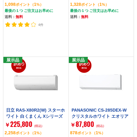
1,098
1
1,328
1
ポイント
（
%）
ポイント
（
%）
最後の１つ ご注文はお早めに
最後の１つ ご注文はお早めに
送料：
無料
送料：
無料
4件
展示品
展示品
日立 RAS-X80R2(W) スターホ
PANASONIC CS-285DEX-W
ワイト 白くまくん Xシリーズ
クリスタルホワイト エオリア
225,800
87,800
[エアコン (主に26畳用・単相2
EXシリーズ [エアコン (おもに
￥
￥
(税込)
(税込)
00V)]
10畳用)]
2,258
1
878
1
ポイント
（
%）
ポイント
（
%）