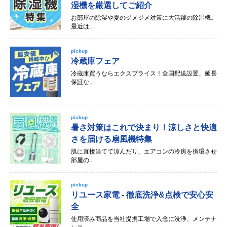
湿機を厳選してご紹介
お部屋の除湿や夏のジメジメ対策に大活躍の除湿機。
最近は...
pickup
冷蔵庫フェア
冷蔵庫買うならエクスプライス！全国配送設置、延長
保証な...
pickup
暑さ対策はこれで決まり！涼しさと快適
さを届ける扇風機特集
肌に直接当てて涼んだり、エアコンの冷房を循環させ
部屋の...
pickup
リユース家電 - 徹底洗浄&点検で安心安
全
使用済み商品を当社提携工場で入念に洗浄、メンテナ