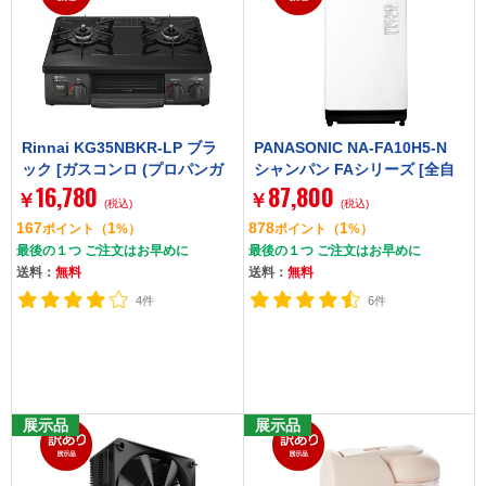
Rinnai KG35NBKR-LP ブラ
PANASONIC NA-FA10H5-N
ック [ガスコンロ (プロパンガ
シャンパン FAシリーズ [全自
16,780
87,800
ス用・2口・右強火力・56c
動洗濯機 (10.0kg)]
￥
￥
(税込)
(税込)
m)]]
167
1
878
1
ポイント
（
%）
ポイント
（
%）
最後の１つ ご注文はお早めに
最後の１つ ご注文はお早めに
送料：
無料
送料：
無料
4件
6件
展示品
展示品