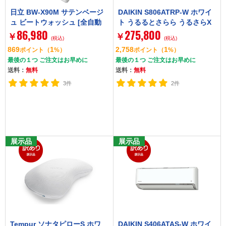
日立 BW-X90M サテンベージ
DAIKIN S806ATRP-W ホワイ
ュ ビートウォッシュ [全自動
ト うるるとさらら うるさらX
86,980
275,800
洗濯機 (9.0kg)]
RXシリーズ [エアコン (主に26
￥
￥
(税込)
(税込)
畳用・単相200V)]
869
1
2,758
1
ポイント
（
%）
ポイント
（
%）
最後の１つ ご注文はお早めに
最後の１つ ご注文はお早めに
送料：
無料
送料：
無料
3件
2件
展示品
展示品
Tempur ソナタピローS ホワ
DAIKIN S406ATAS-W ホワイ