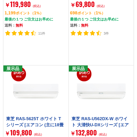
119,980
69,800
ン (主に20畳用・単相200V)]
￥
￥
(税込)
(税込)
1,199
1
698
1
ポイント
（
%）
ポイント
（
%）
最後の１つ ご注文はお早めに
最後の１つ ご注文はお早めに
送料：
無料
送料：
無料
11件
3件
展示品
展示品
東芝 RAS-5625T ホワイト T
東芝 RAS-U562DX-W ホワイ
シリーズ [エアコン (主に18畳
ト 大清快U-DXシリーズ [エア
109,800
132,800
用・単相200V)]
コン (主に18畳用・200V)]
￥
￥
(税込)
(税込)