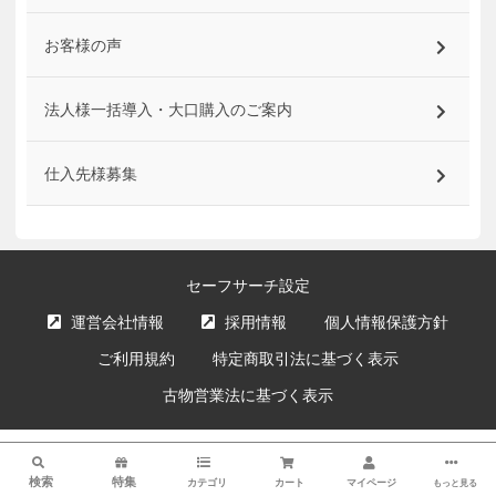
お客様の声
法人様一括導入・大口購入のご案内
仕入先様募集
セーフサーチ設定
運営会社情報
採用情報
個人情報保護方針
ご利用規約
特定商取引法に基づく表示
古物営業法に基づく表示
サイト内の文章、画像などの著作物はエクスプライス株式会社に属します。
検索
複製、無断転載を禁止します。
検索
特集
カテゴリ
カート
マイページ
もっと見る
© XPRICE Inc. All Rights Reserved.