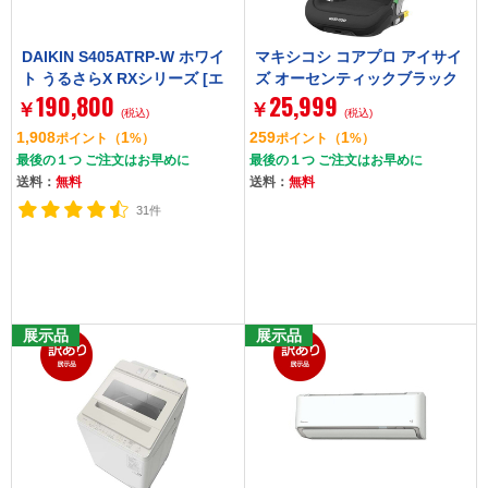
DAIKIN S405ATRP-W ホワイ
マキシコシ コアプロ アイサイ
ト うるさらX RXシリーズ [エ
ズ オーセンティックブラック
190,800
25,999
アコン (主に14畳用・単相200
[チャイルドシート/3歳半～12
￥
￥
(税込)
(税込)
V)]
歳頃] 【保証期間：4年】
1,908
1
259
1
ポイント
（
%）
ポイント
（
%）
最後の１つ ご注文はお早めに
最後の１つ ご注文はお早めに
送料：
無料
送料：
無料
31件
展示品
展示品