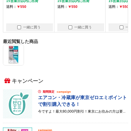
15営業日以内に出荷
15営業日以内に出荷
15営業日以内
送料：
￥550
送料：
￥550
送料：
￥550
一緒に買う
一緒に買う
一
最近閲覧した商品
キャンペーン
期間限定
campaign
エアコン・冷蔵庫が東京ゼロエミポイント
で割引購入できる！
今ですよ！最大80,000円割引！東京にお住みの方は要...
campaign