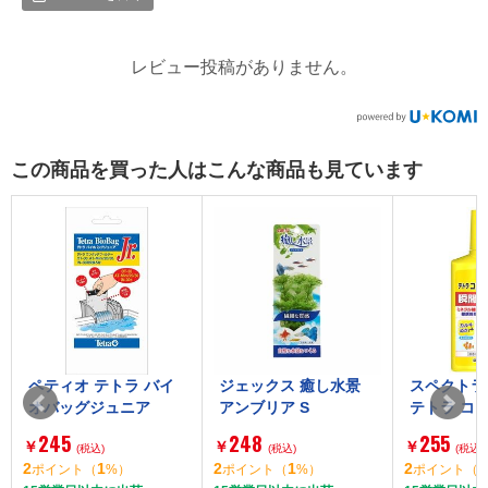
レビュー投稿がありません。
この商品を買った人はこんな商品も見ています
ペティオ テトラ バイ
ジェックス 癒し水景
スペクトラ
オバッグジュニア
アンブリア S
テトラ コ
イン 100ml
245
248
255
￥
￥
￥
(税込)
(税込)
(税込)
2
1
2
1
2
1
ポイント
（
%）
ポイント
（
%）
ポイント
（