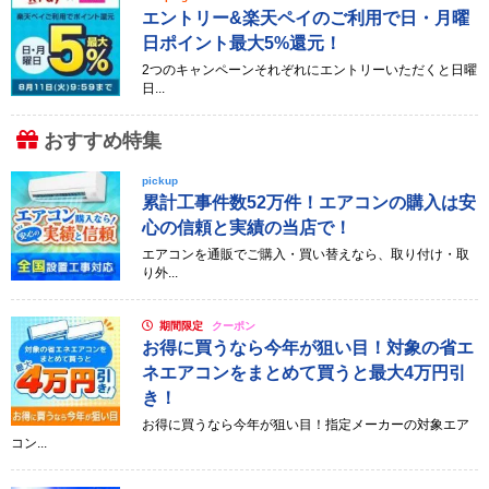
エントリー&楽天ペイのご利用で日・月曜
日ポイント最大5%還元！
2つのキャンペーンそれぞれにエントリーいただくと日曜
日...
おすすめ特集
pickup
累計工事件数52万件！エアコンの購入は安
心の信頼と実績の当店で！
エアコンを通販でご購入・買い替えなら、取り付け・取
り外...
期間限定
クーポン
お得に買うなら今年が狙い目！対象の省エ
ネエアコンをまとめて買うと最大4万円引
き！
お得に買うなら今年が狙い目！指定メーカーの対象エア
コン...