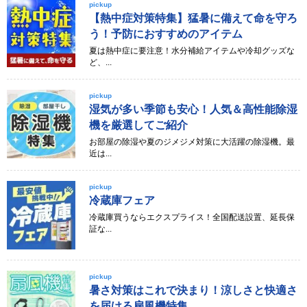
pickup
【熱中症対策特集】猛暑に備えて命を守ろ
う！予防におすすめのアイテム
夏は熱中症に要注意！水分補給アイテムや冷却グッズな
ど、...
pickup
湿気が多い季節も安心！人気＆高性能除湿
機を厳選してご紹介
お部屋の除湿や夏のジメジメ対策に大活躍の除湿機。最
近は...
pickup
冷蔵庫フェア
冷蔵庫買うならエクスプライス！全国配送設置、延長保
証な...
pickup
暑さ対策はこれで決まり！涼しさと快適さ
を届ける扇風機特集