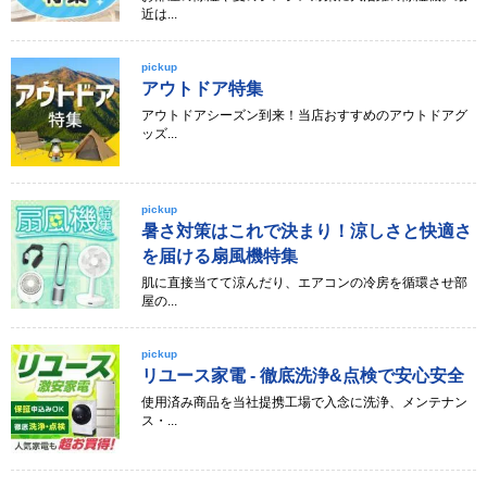
近は...
pickup
アウトドア特集
アウトドアシーズン到来！当店おすすめのアウトドアグ
ッズ...
pickup
暑さ対策はこれで決まり！涼しさと快適さ
を届ける扇風機特集
肌に直接当てて涼んだり、エアコンの冷房を循環させ部
屋の...
pickup
リユース家電 - 徹底洗浄&点検で安心安全
使用済み商品を当社提携工場で入念に洗浄、メンテナン
ス・...