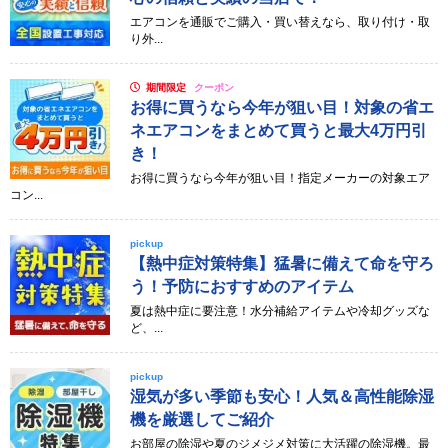
エアコンを通販でご購入・買い替えなら、取り付け・取
り外...
期間限定
クーポン
お得に買うなら今年が狙い目！対象の省エ
ネエアコンをまとめて買うと最大4万円引
き！
お得に買うなら今年が狙い目！指定メーカーの対象エア
コン...
pickup
【熱中症対策特集】猛暑に備えて命を守ろ
う！予防におすすめのアイテム
夏は熱中症に要注意！水分補給アイテムや冷却グッズな
ど、...
pickup
湿気が多い季節も安心！人気＆高性能除湿
機を厳選してご紹介
お部屋の除湿や夏のジメジメ対策に大活躍の除湿機。最