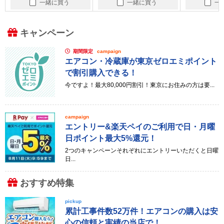
一緒に買う
一緒に買う
一
キャンペーン
期間限定
campaign
エアコン・冷蔵庫が東京ゼロエミポイント
で割引購入できる！
今ですよ！最大80,000円割引！東京にお住みの方は要...
campaign
エントリー&楽天ペイのご利用で日・月曜
日ポイント最大5%還元！
2つのキャンペーンそれぞれにエントリーいただくと日曜
日...
おすすめ特集
pickup
累計工事件数52万件！エアコンの購入は安
心の信頼と実績の当店で！