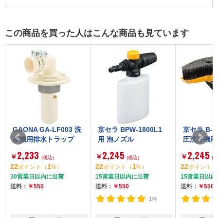
この商品を買った人はこんな商品も見ています
GAONA GA-LF003 洗
京セラ BPW-1800L1
京セラ B-67
濯機用排水トラップ
用 泡ノズル
圧洗浄機用
(横型)]
2,233
2,245
2,245
￥
￥
￥
(税込)
(税込)
(税
22
1
22
1
22
ポイント
（
%）
ポイント
（
%）
ポイント
（
30営業日以内に出荷
15営業日以内に出荷
15営業日以内
送料：
￥550
送料：
￥550
送料：
￥550
1件