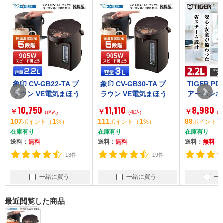
象印 CV-GB22-TA ブ
象印 CV-GB30-TA ブ
TIGER PD
ラウン VE電気まほう
ラウン VE電気まほう
アーバンホ
びん 優湯生 [マイコン
びん 優湯生 [マイコン
イコン電動ポ
10,750
11,110
8,980
￥
￥
￥
沸とう電気ポット（2.
(税込)
沸とう電気ポット（3.
(税込)
L)]
(税
107
1
111
1
89
ポイント
（
%）
ポイント
（
%）
ポイント
（
2L）]
0L）]
在庫有り
在庫有り
在庫有り
送料：
無料
送料：
無料
送料：
無料
13件
19件
一緒に買う
一緒に買う
一
最近閲覧した商品