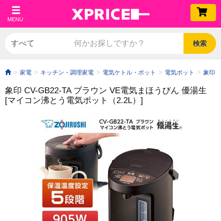
MENU
検索
家電
キッチン・調理家電
電気ケトル・ポット
電気ポット
象印 
象印 CV-GB22-TA ブラウン VE電気まほうびん 優湯生
[マイコン沸とう電気ポット（2.2L）]