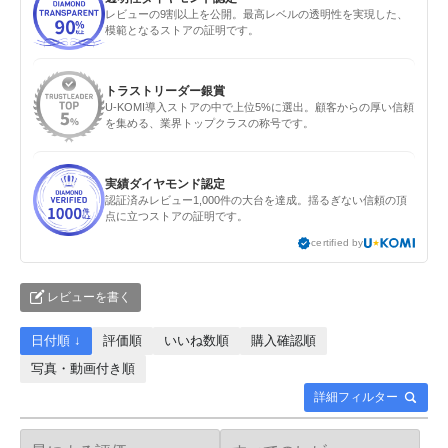
レビューの9割以上を公開。最高レベルの透明性を実現した、
模範となるストアの証明です。
トラストリーダー銀賞
U-KOMI導入ストアの中で上位5%に選出。顧客からの厚い信頼
を集める、業界トップクラスの称号です。
実績ダイヤモンド認定
認証済みレビュー1,000件の大台を達成。揺るぎない信頼の頂
点に立つストアの証明です。
certified by
レビューを書く
日付順 ↓
評価順
いいね数順
購入確認順
写真・動画付き順
詳細フィルター