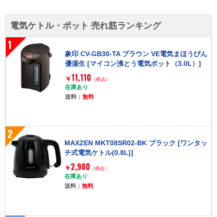
電気ケトル・ポット 売れ筋ランキング
1
象印 CV-GB30-TA ブラウン VE電気まほうびん
優湯生 [マイコン沸とう電気ポット（3.0L）]
11,110
￥
（税込）
在庫あり
送料：
無料
2
MAXZEN MKT08SR02-BK ブラック [ワンタッ
チ式電気ケトル(0.8L)]
2,980
￥
（税込）
在庫あり
送料：
無料