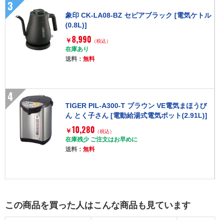
3
象印 CK-LA08-BZ セピアブラック [電気ケトル
(0.8L)]
8,990
￥
（税込）
在庫あり
送料：
無料
4
TIGER PIL-A300-T ブラウン VE電気まほうび
ん とく子さん [電動給湯式電気ポット(2.91L)]
10,280
￥
（税込）
在庫残少 ご注文はお早めに
送料：
無料
この商品を買った人はこんな商品も見ています