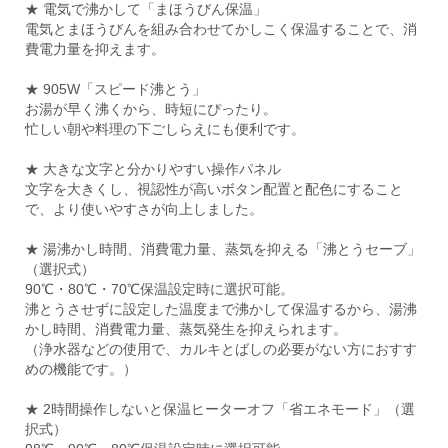
★ 電気で沸かして「まほうびん保温」
電気とまほうびんを組み合わせてかしこく保温することで、消
費電力量を抑えます。
★ 905W「スピード沸とう」
お湯が早く沸くから、時短にぴったり。
忙しい朝や料理の下ごしらえにも便利です。
★ 大きな文字と分かりやすい操作パネル
文字を大きくし、視認性が高いボタン配置と配色にすること
で、より使いやすさが向上しました。
★ 湯沸かし時間、消費電力量、蒸気を抑える「沸とうセーブ」
（選択式）
90℃・80℃・70℃保温設定時に選択可能。
沸とうさせずに設定した温度まで沸かして保温するから、湯沸
かし時間、消費電力量、蒸気発生を抑えられます。
（浄水器などの使用で、カルキとばしの必要がない方におすす
めの機能です。）
★ 2時間操作しないと保温ヒーターオフ「省エネモード」（選
択式）