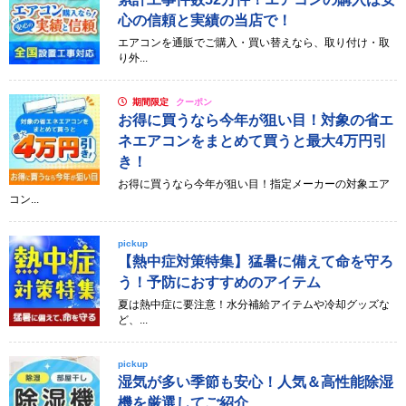
心の信頼と実績の当店で！
エアコンを通販でご購入・買い替えなら、取り付け・取
り外...
期間限定
クーポン
お得に買うなら今年が狙い目！対象の省エ
ネエアコンをまとめて買うと最大4万円引
き！
お得に買うなら今年が狙い目！指定メーカーの対象エア
コン...
pickup
【熱中症対策特集】猛暑に備えて命を守ろ
う！予防におすすめのアイテム
夏は熱中症に要注意！水分補給アイテムや冷却グッズな
ど、...
pickup
湿気が多い季節も安心！人気＆高性能除湿
機を厳選してご紹介