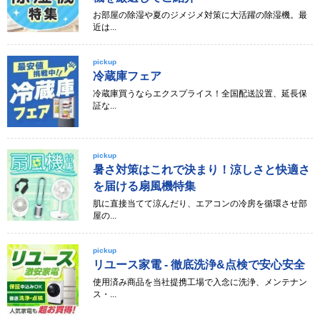
お部屋の除湿や夏のジメジメ対策に大活躍の除湿機。最
近は...
pickup
冷蔵庫フェア
冷蔵庫買うならエクスプライス！全国配送設置、延長保
証な...
pickup
暑さ対策はこれで決まり！涼しさと快適さ
を届ける扇風機特集
肌に直接当てて涼んだり、エアコンの冷房を循環させ部
屋の...
pickup
リユース家電 - 徹底洗浄&点検で安心安全
使用済み商品を当社提携工場で入念に洗浄、メンテナン
ス・...