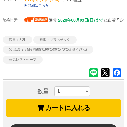
ポイント（
%）
(¥107相当)
詳細はこちら
配送目安
通常
2026年08月09日(日)まで
に出荷予定
容量：2.2L
樹脂・プラスチック
)保温温度：5段階(98℃/90℃/80℃/70℃/まほうびん)
蒸気レス・セーブ
数量
カートに入れる