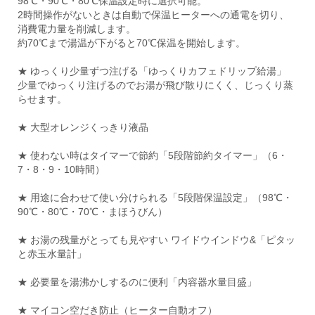
98℃・90℃・80℃保温設定時に選択可能。
2時間操作がないときは自動で保温ヒーターへの通電を切り、
消費電力量を削減します。
約70℃まで湯温が下がると70℃保温を開始します。
★ ゆっくり少量ずつ注げる「ゆっくりカフェドリップ給湯」
少量でゆっくり注げるのでお湯が飛び散りにくく、じっくり蒸
らせます。
★ 大型オレンジくっきり液晶
★ 使わない時はタイマーで節約「5段階節約タイマー」（6・
7・8・9・10時間）
★ 用途に合わせて使い分けられる「5段階保温設定」（98℃・
90℃・80℃・70℃・まほうびん）
★ お湯の残量がとっても見やすい ワイドウインドウ&「ピタッ
と赤玉水量計」
★ 必要量を湯沸かしするのに便利「内容器水量目盛」
★ マイコン空だき防止（ヒーター自動オフ）