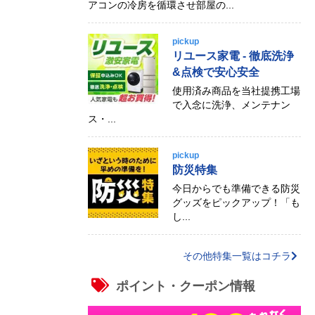
アコンの冷房を循環させ部屋の...
pickup
リユース家電 - 徹底洗浄
&点検で安心安全
使用済み商品を当社提携工場
で入念に洗浄、メンテナン
ス・...
pickup
防災特集
今日からでも準備できる防災
グッズをピックアップ！「も
し...
その他特集一覧はコチラ
ポイント・クーポン情報