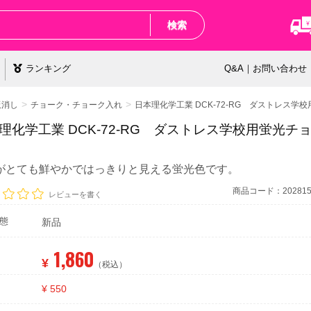
検索
ランキング
Q&A｜お問い合わせ
板消し
チョーク・チョーク入れ
日本理化学工業 DCK-72-RG ダストレス学
理化学工業 DCK-72-RG ダストレス学校用蛍光チョ
がとても鮮やかではっきりと見える蛍光色です。
商品コード：2028152
レビューを書く
態
新品
1,860
¥
（税込）
¥ 550