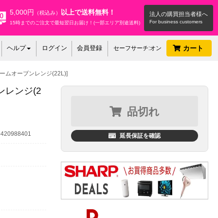
5,000円
以上で送料無料！
（税込み）
法人の購買担当者様へ
15時までのご注文で最短翌日お届け！(一部エリア別途送料)
ヘルプ
ログイン
会員登録
カート
セーフサーチ:オン
スチームオーブンレンジ(22L)]
ンレンジ(2
品切れ
20988401
延長保証を確認