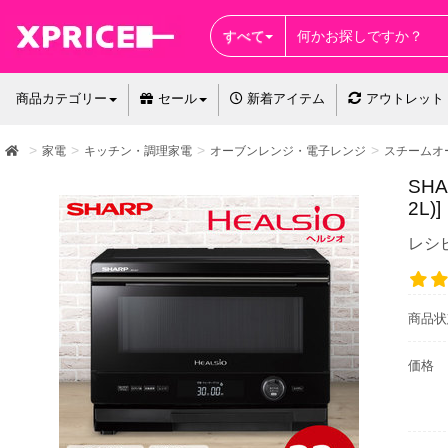
すべて
商品カテゴリー
セール
新着アイテム
アウトレット
家電
キッチン・調理家電
オーブンレンジ・電子レンジ
スチームオ
SH
2L)]
レシ
商品状
価格