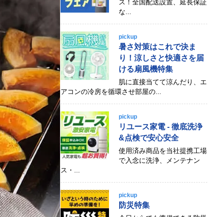
ス！全国配送設置、延長保証
な...
pickup
暑さ対策はこれで決ま
り！涼しさと快適さを届
ける扇風機特集
肌に直接当てて涼んだり、エ
アコンの冷房を循環させ部屋の...
pickup
リユース家電 - 徹底洗浄
&点検で安心安全
使用済み商品を当社提携工場
で入念に洗浄、メンテナン
ス・...
pickup
防災特集