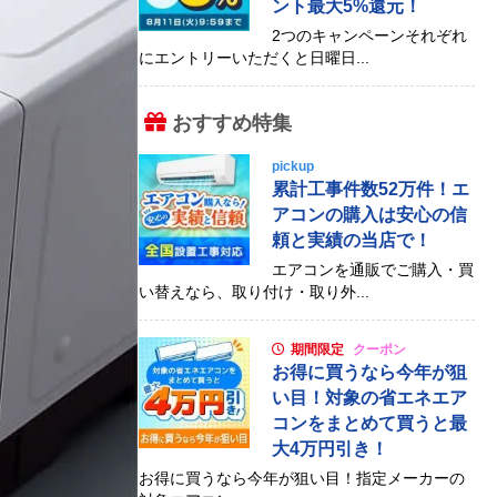
ント最大5%還元！
2つのキャンペーンそれぞれ
にエントリーいただくと日曜日...
おすすめ特集
pickup
累計工事件数52万件！エ
アコンの購入は安心の信
頼と実績の当店で！
エアコンを通販でご購入・買
い替えなら、取り付け・取り外...
期間限定
クーポン
お得に買うなら今年が狙
い目！対象の省エネエア
コンをまとめて買うと最
大4万円引き！
お得に買うなら今年が狙い目！指定メーカーの