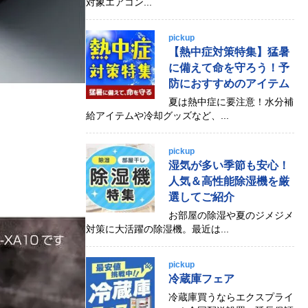
対象エアコン...
pickup
【熱中症対策特集】猛暑
に備えて命を守ろう！予
防におすすめのアイテム
夏は熱中症に要注意！水分補
給アイテムや冷却グッズなど、...
pickup
湿気が多い季節も安心！
人気＆高性能除湿機を厳
選してご紹介
お部屋の除湿や夏のジメジメ
対策に大活躍の除湿機。最近は...
pickup
冷蔵庫フェア
冷蔵庫買うならエクスプライ