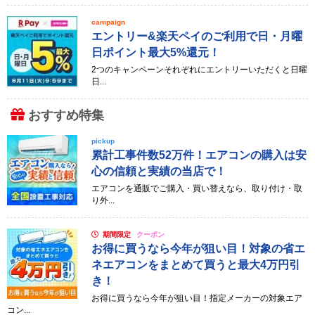
campaign
エントリー&楽天ペイのご利用で日・月曜
日ポイント最大5%還元！
2つのキャンペーンそれぞれにエントリーいただくと日曜
日...
おすすめ特集
pickup
累計工事件数52万件！エアコンの購入は安
心の信頼と実績の当店で！
エアコンを通販でご購入・買い替えなら、取り付け・取
り外...
期間限定
クーポン
お得に買うなら今年が狙い目！対象の省エ
ネエアコンをまとめて買うと最大4万円引
き！
お得に買うなら今年が狙い目！指定メーカーの対象エア
コン...