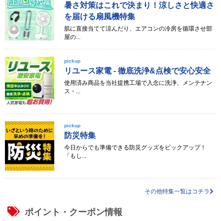
暑さ対策はこれで決まり！涼しさと快適さ
を届ける扇風機特集
肌に直接当てて涼んだり、エアコンの冷房を循環させ部
屋の...
pickup
リユース家電 - 徹底洗浄&点検で安心安全
使用済み商品を当社提携工場で入念に洗浄、メンテナン
ス・...
pickup
防災特集
今日からでも準備できる防災グッズをピックアップ！
「もし...
その他特集一覧はコチラ
ポイント・クーポン情報