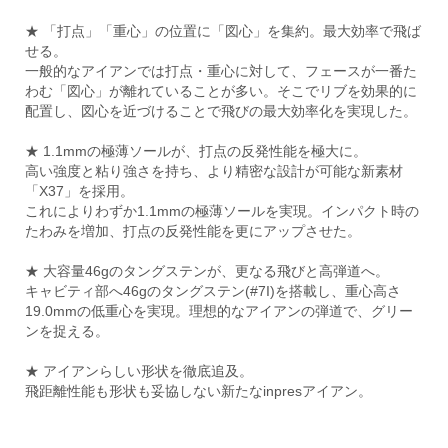
★ 「打点」「重心」の位置に「図心」を集約。最大効率で飛ば
せる。
一般的なアイアンでは打点・重心に対して、フェースが一番た
わむ「図心」が離れていることが多い。そこでリブを効果的に
配置し、図心を近づけることで飛びの最大効率化を実現した。
★ 1.1mmの極薄ソールが、打点の反発性能を極大に。
高い強度と粘り強さを持ち、より精密な設計が可能な新素材
「X37」を採用。
これによりわずか1.1mmの極薄ソールを実現。インパクト時の
たわみを増加、打点の反発性能を更にアップさせた。
★ 大容量46gのタングステンが、更なる飛びと高弾道へ。
キャビティ部へ46gのタングステン(#7I)を搭載し、重心高さ
19.0mmの低重心を実現。理想的なアイアンの弾道で、グリー
ンを捉える。
★ アイアンらしい形状を徹底追及。
飛距離性能も形状も妥協しない新たなinpresアイアン。