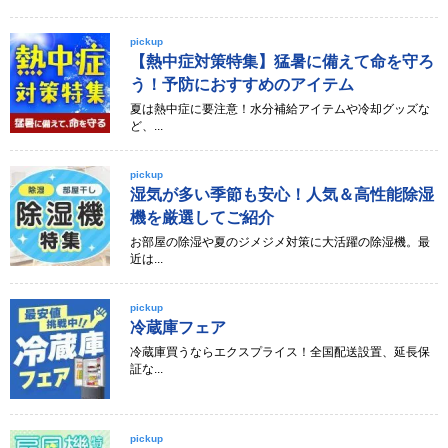
pickup
【熱中症対策特集】猛暑に備えて命を守ろ
う！予防におすすめのアイテム
夏は熱中症に要注意！水分補給アイテムや冷却グッズな
ど、...
pickup
湿気が多い季節も安心！人気＆高性能除湿
機を厳選してご紹介
お部屋の除湿や夏のジメジメ対策に大活躍の除湿機。最
近は...
pickup
冷蔵庫フェア
冷蔵庫買うならエクスプライス！全国配送設置、延長保
証な...
pickup