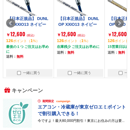
【日本正規品】 DUNL
【日本正規品】 DUNL
【日本正規品
OP XXIO13 ネイビー
OP XXIO13 ネイビー
OP XXIO 
アイアン単品 2024年
アイアン単品 2024年
クス) アイ
12,600
12,600
12,600
￥
￥
￥
モデル レフティ N.S.P
(税込)
モデル レフティ N.S.P
(税込)
24年モデル
126
1
126
1
126
ポイント
（
%）
ポイント
（
%）
ポイント
RO 850GH DST for X
RO 850GH DST for X
ックゴールド
最後の１つ ご注文はお早め
在庫残少 ご注文はお早めに
15営業日以内
XIO スチールシャフト
XIO スチールシャフト
ールシャフト
に
送料：
無料
送料：
無料
SW R
#5 S
0
送料：
無料
一緒に買う
一緒に買う
一
キャンペーン
期間限定
campaign
エアコン・冷蔵庫が東京ゼロエミポイント
で割引購入できる！
今ですよ！最大80,000円割引！東京にお住みの方は要...