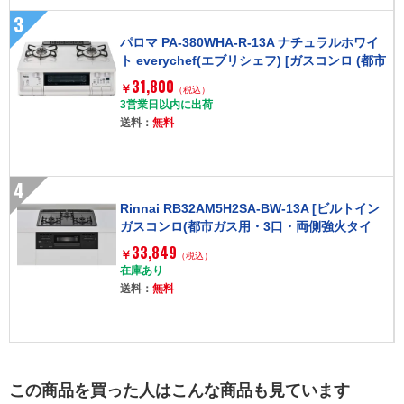
3
パロマ PA-380WHA-R-13A ナチュラルホワイ
ト everychef(エブリシェフ) [ガスコンロ (都市
ガス用 右強火力 2口)]
31,800
￥
（税込）
3営業日以内に出荷
送料：
無料
4
Rinnai RB32AM5H2SA-BW-13A [ビルトイン
ガスコンロ(都市ガス用・3口・両側強火タイ
プ・幅60cm)]
33,849
￥
（税込）
在庫あり
送料：
無料
この商品を買った人はこんな商品も見ています