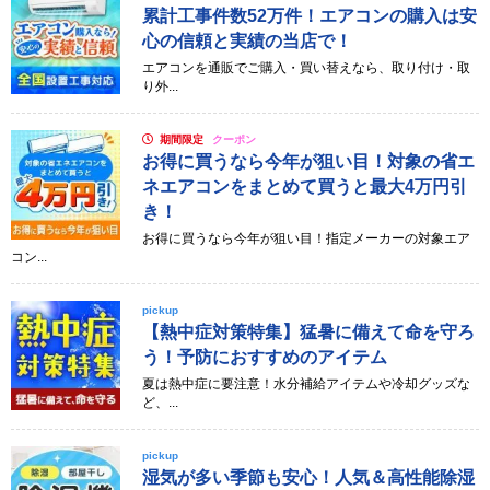
累計工事件数52万件！エアコンの購入は安
心の信頼と実績の当店で！
エアコンを通販でご購入・買い替えなら、取り付け・取
り外...
期間限定
クーポン
お得に買うなら今年が狙い目！対象の省エ
ネエアコンをまとめて買うと最大4万円引
き！
お得に買うなら今年が狙い目！指定メーカーの対象エア
コン...
pickup
【熱中症対策特集】猛暑に備えて命を守ろ
う！予防におすすめのアイテム
夏は熱中症に要注意！水分補給アイテムや冷却グッズな
ど、...
pickup
湿気が多い季節も安心！人気＆高性能除湿