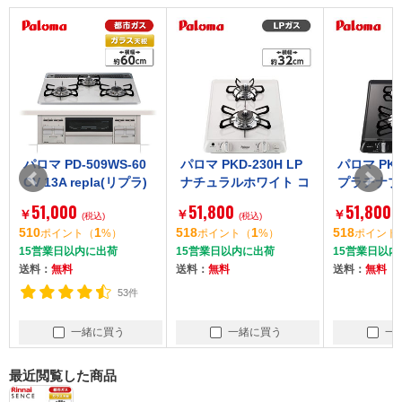
パロマ PD-509WS-60
パロマ PKD-230H LP
パロマ PKD-
CV 13A repla(リプラ)
ナチュラルホワイト コ
プラチナブラ
[ビルトインガスコン
ンパクトキッチン [ビ
パクトキッチ
51,000
51,800
51,800
￥
￥
￥
ロ(都市ガス用・両側
(税込)
ルトインガスコンロ
(税込)
トインガスコ
(税
510
1
518
1
518
ポイント
（
%）
ポイント
（
%）
ポイント
（
強火力・幅60cm)]
(プロパンガス用・2
市ガス用・2
15営業日以内に出荷
15営業日以内に出荷
15営業日以内
口・幅32cm)]
m)]
送料：
無料
送料：
無料
送料：
無料
53件
一緒に買う
一緒に買う
一緒
最近閲覧した商品