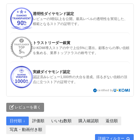
透明性ダイヤモンド認定
レビューの9割以上を公開。最高レベルの透明性を実現した、
模範となるストアの証明です。
トラストリーダー銀賞
U-KOMI導入ストアの中で上位5%に選出。顧客からの厚い信頼
を集める、業界トップクラスの称号です。
実績ダイヤモンド認定
認証済みレビュー1,000件の大台を達成。揺るぎない信頼の頂
点に立つストアの証明です。
certified by
レビューを書く
日付順 ↓
評価順
いいね数順
購入確認順
返信順
写真・動画付き順
詳細フィルター