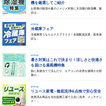
機を厳選してご紹介
お部屋の除湿や夏のジメジメ対策に大活躍の除湿機。最
近は...
pickup
冷蔵庫フェア
冷蔵庫買うならエクスプライス！全国配送設置、延長保
証な...
pickup
暑さ対策はこれで決まり！涼しさと快適さ
を届ける扇風機特集
肌に直接当てて涼んだり、エアコンの冷房を循環させ部
屋の...
pickup
リユース家電 - 徹底洗浄&点検で安心安全
使用済み商品を当社提携工場で入念に洗浄、メンテナン
ス・...