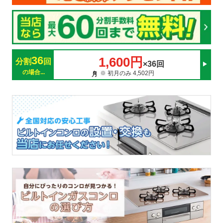
36
1,600円
分割
回
×36回
の場合...
※ 初月のみ 4,502円