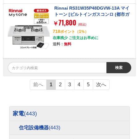
Rinnai RS31W35P48DGVW-13A マイ
トーン [ビルトインガスコンロ (都市ガ
71,800
ス用・3口・左右強火力タイプ・幅60c
￥
(税込)
m)]
718
1
ポイント
（
%）
在庫残少 ご注文はお早めに
送料：
無料
検索
前へ
1
2
3
4
5
次へ
家電
(443)
住宅設備機器
(443)