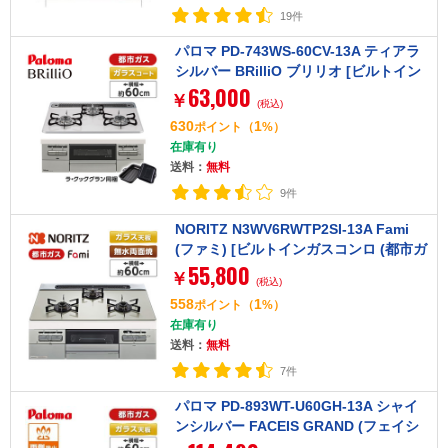
19件
パロマ PD-743WS-60CV-13A ティアラ
シルバー BRilliO ブリリオ [ビルトイン
63,000
ガスコンロ (都市ガス・60cm・3口・水
￥
(税込)
無し両面焼き)]
630
1
ポイント
（
%）
在庫有り
送料：
無料
9件
NORITZ N3WV6RWTP2SI-13A Fami
(ファミ) [ビルトインガスコンロ (都市ガ
55,800
ス用・3口・両側強火タイプ・幅60cm)]
￥
(税込)
558
1
ポイント
（
%）
在庫有り
送料：
無料
7件
パロマ PD-893WT-U60GH-13A シャイ
ンシルバー FACEIS GRAND (フェイシ
ス グランド) [ビルトインガスコンロ (都