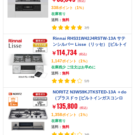
(税込)
338
1
ポイント
（
%）
在庫有り
送料：
無料
3件
Rinnai RHS31W42J4RSTW-13A サテ
ンシルバー Lisse（リッセ） [ビルトイ
114,734
ンガスコンロ （都市ガス用・3口・左右
￥
(税込)
強火力タイプ・幅60cm）]
1,147
1
ポイント
（
%）
在庫残少 ご注文はお早めに
送料：
無料
5件
NORITZ N3WS9KJTKSTED-13A ＋do
（プラスドゥ [ビルトインガスコンロ
135,800
(都市ガス用 3口 左強火力 75cmタイプ)]
￥
(税込)
1,358
1
ポイント
（
%）
在庫有り
送料：
無料
3件