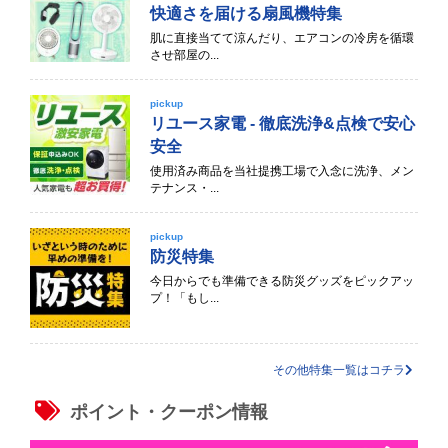
快適さを届ける扇風機特集
肌に直接当てて涼んだり、エアコンの冷房を循環
させ部屋の...
pickup
リユース家電 - 徹底洗浄&点検で安心
安全
使用済み商品を当社提携工場で入念に洗浄、メン
テナンス・...
pickup
防災特集
今日からでも準備できる防災グッズをピックアッ
プ！「もし...
その他特集一覧はコチラ
ポイント・クーポン情報