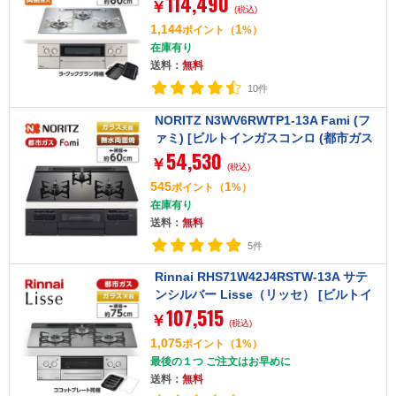
114,490
￥
(税込)
市ガス用・3口・左右強火タイプ・幅60
1,144
1
ポイント
（
%）
cm)]
在庫有り
送料：
無料
10件
NORITZ N3WV6RWTP1-13A Fami (フ
ァミ) [ビルトインガスコンロ (都市ガス
54,530
用・3口・両側強火タイプ・幅60cm)]
￥
(税込)
545
1
ポイント
（
%）
在庫有り
送料：
無料
5件
Rinnai RHS71W42J4RSTW-13A サテ
ンシルバー Lisse（リッセ） [ビルトイ
107,515
ンガスコンロ （都市ガス用・3口・左右
￥
(税込)
強火力タイプ・幅75cm）]
1,075
1
ポイント
（
%）
最後の１つ ご注文はお早めに
送料：
無料