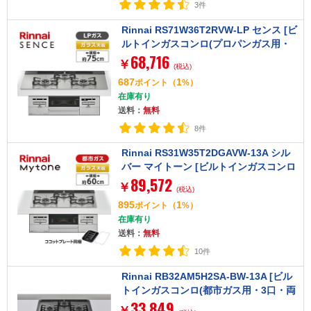
3件
Rinnai RS71W36T2RVW-LP センス [ビ
ルトインガスコンロ(プロパンガス用・
68,716
両側強火タイプ・3口・75cm)]
￥
(税込)
687
1
ポイント
（
%）
在庫有り
送料：
無料
8件
Rinnai RS31W35T2DGAVW-13A シル
バー マイトーン [ビルトインガスコンロ
89,572
(都市ガス用・3口・左右強火力タイプ・
￥
(税込)
幅60cm)]
895
1
ポイント
（
%）
在庫有り
送料：
無料
10件
Rinnai RB32AM5H2SA-BW-13A [ビル
トインガスコンロ(都市ガス用・3口・両
33,849
側強火タイプ・幅60cm)]
￥