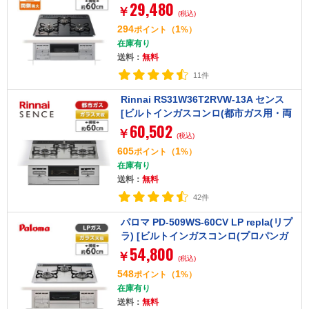
29,480
火タイプ・幅60cm)]
￥
(税込)
294
1
ポイント
（
%）
在庫有り
送料：
無料
11件
Rinnai RS31W36T2RVW-13A センス
[ビルトインガスコンロ(都市ガス用・両
60,502
側強火タイプ・3口・60cm)]
￥
(税込)
605
1
ポイント
（
%）
在庫有り
送料：
無料
42件
パロマ PD-509WS-60CV LP repla(リプ
ラ) [ビルトインガスコンロ(プロパンガ
54,800
ス用・両側強火力・幅60cm)]
￥
(税込)
548
1
ポイント
（
%）
在庫有り
送料：
無料