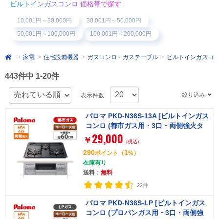
ビルトインガスコンロ 価格帯で探す
10,001円～30,000円
30,001円～50,000円
50,001円～100,000円
100,001円～200,000円
家電
住宅設備機器
ガスコンロ・ガステーブル
ビルトインガスコ
443件中 1-20件
絞り込み
表示件数
パロマ PKD-N36S-13A [ビルトインガス
コンロ (都市ガス用・3口・両側強火タ
29,000
イプ・幅60cm)]
￥
(税込)
290
1
ポイント
（
%）
在庫有り
送料：
無料
22件
パロマ PKD-N36S-LP [ビルトインガス
コンロ (プロパンガス用・3口・両側強