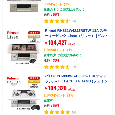
998
1
ポイント
（
%）
最後の１つ ご注文はお早めに
送料：
無料
4件
Rinnai RHS31W42J2RSTW-13A スモ
ーキーピンク Lisse（リッセ） [ビルト
104,427
インガスコンロ （都市ガス用・3口・左
￥
(税込)
右強火力タイプ・幅60cm）]
1,044
1
ポイント
（
%）
在庫残少 ご注文はお早めに
送料：
無料
3件
パロマ PD-893WS-U60CV-13A ティア
ラシルバー FACEIS GRAND (フェイシ
104,320
ス グランド) [ビルトインガスコンロ (都
￥
(税込)
市ガス用・3口・左右強火タイプ・幅60
1,043
1
ポイント
（
%）
cm)]
在庫有り
送料：
無料
1件