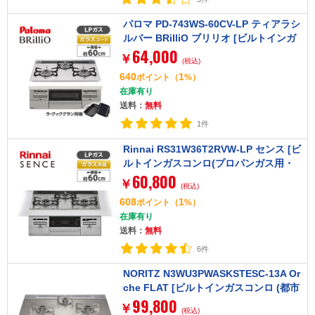
パロマ PD-743WS-60CV-LP ティアラシ
ルバー BRilliO ブリリオ [ビルトインガ
64,000
スコンロ (LPガス・60cm・3口・水無し
￥
(税込)
両面焼き)]
640
1
ポイント
（
%）
在庫有り
送料：
無料
1件
Rinnai RS31W36T2RVW-LP センス [ビ
ルトインガスコンロ(プロパンガス用・
60,800
両側強火タイプ・3口・60cm)]
￥
(税込)
608
1
ポイント
（
%）
在庫有り
送料：
無料
6件
NORITZ N3WU3PWASKSTESC-13A Or
che FLAT [ビルトインガスコンロ (都市
99,800
ガス用 3口 両側強火力 60cmタイプ)]
￥
(税込)