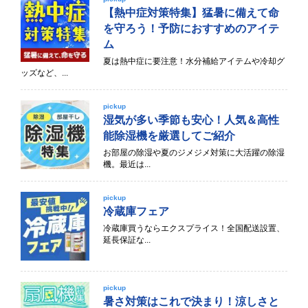
【熱中症対策特集】猛暑に備えて命
を守ろう！予防におすすめのアイテ
ム
夏は熱中症に要注意！水分補給アイテムや冷却グ
ッズなど、...
pickup
湿気が多い季節も安心！人気＆高性
能除湿機を厳選してご紹介
お部屋の除湿や夏のジメジメ対策に大活躍の除湿
機。最近は...
pickup
冷蔵庫フェア
冷蔵庫買うならエクスプライス！全国配送設置、
延長保証な...
pickup
暑さ対策はこれで決まり！涼しさと