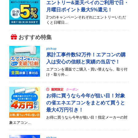
エントリー&楽天ペイのご利用で日・
月曜日ポイント最大5%還元！
2つのキャンペーンそれぞれにエントリーいただ
くと日曜日...
おすすめ特集
pickup
累計工事件数52万件！エアコンの購
入は安心の信頼と実績の当店で！
エアコンを通販でご購入・買い替えなら、取り付
け・取り外...
期間限定
クーポン
お得に買うなら今年が狙い目！対象
の省エネエアコンをまとめて買うと
最大4万円引き！
お得に買うなら今年が狙い目！指定メーカーの対
象エアコン...
pickup