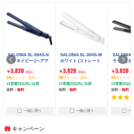
SL-004S-N
SALONIA SL-004S-W
SALONIA SL-004S ブ
ビー [ヘアア
ホワイト [ストレート
ラック [ダブルイオン
ストレートア
アイロン (24mm 交流
ストレートアイロン]
3,820
3,820
￥
￥
mm)]
込)
(コード)式)]
(税込)
(税込)
1
38
1
38
1
%）
ポイント
（
%）
ポイント
（
%）
に出荷
15営業日以内に出荷
15営業日以内に出荷
送料：
無料
送料：
無料
2件
緒に買う
一緒に買う
一緒に買う
キャンペーン