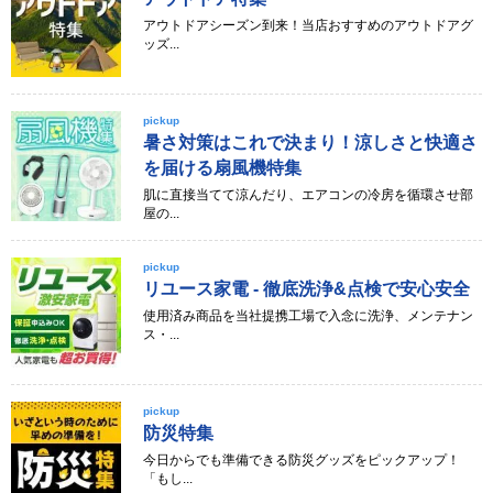
アウトドアシーズン到来！当店おすすめのアウトドアグ
ッズ...
pickup
暑さ対策はこれで決まり！涼しさと快適さ
を届ける扇風機特集
肌に直接当てて涼んだり、エアコンの冷房を循環させ部
屋の...
pickup
リユース家電 - 徹底洗浄&点検で安心安全
使用済み商品を当社提携工場で入念に洗浄、メンテナン
ス・...
pickup
防災特集
今日からでも準備できる防災グッズをピックアップ！
「もし...