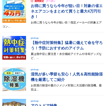
期間限定
クーポン
お得に買うなら今年が狙い目！対象の省エ
ネエアコンをまとめて買うと最大4万円引
き！
お得に買うなら今年が狙い目！指定メーカーの対象エア
コン...
pickup
【熱中症対策特集】猛暑に備えて命を守ろ
う！予防におすすめのアイテム
夏は熱中症に要注意！水分補給アイテムや冷却グッズな
ど、...
pickup
湿気が多い季節も安心！人気＆高性能除湿
機を厳選してご紹介
お部屋の除湿や夏のジメジメ対策に大活躍の除湿機。最
近は...
pickup
アウトドア特集