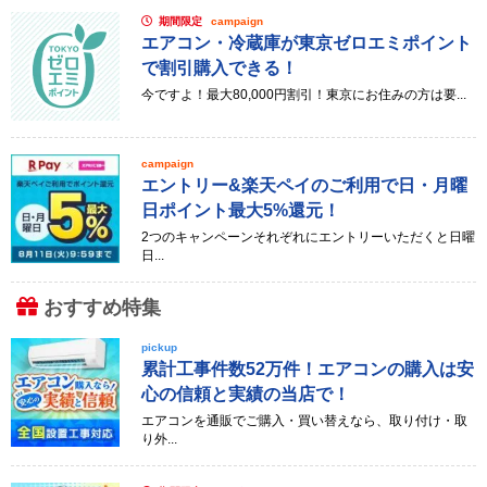
期間限定
campaign
エアコン・冷蔵庫が東京ゼロエミポイント
で割引購入できる！
今ですよ！最大80,000円割引！東京にお住みの方は要...
campaign
エントリー&楽天ペイのご利用で日・月曜
日ポイント最大5%還元！
2つのキャンペーンそれぞれにエントリーいただくと日曜
日...
おすすめ特集
pickup
累計工事件数52万件！エアコンの購入は安
心の信頼と実績の当店で！
エアコンを通販でご購入・買い替えなら、取り付け・取
り外...