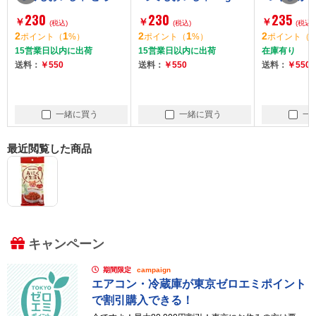
りピューレ 10gx6本
かも軟骨入り
230
230
235
￥
￥
￥
(税込)
(税込)
(税込)
2
1
2
1
2
1
ポイント
（
%）
ポイント
（
%）
ポイント
（
15営業日以内に出荷
15営業日以内に出荷
在庫有り
送料：
￥550
送料：
￥550
送料：
￥550
一緒に買う
一緒に買う
一
最近閲覧した商品
キャンペーン
期間限定
campaign
エアコン・冷蔵庫が東京ゼロエミポイント
で割引購入できる！