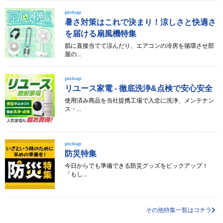
pickup
暑さ対策はこれで決まり！涼しさと快適さ
を届ける扇風機特集
肌に直接当てて涼んだり、エアコンの冷房を循環させ部
屋の...
pickup
リユース家電 - 徹底洗浄&点検で安心安全
使用済み商品を当社提携工場で入念に洗浄、メンテナン
ス・...
pickup
防災特集
今日からでも準備できる防災グッズをピックアップ！
「もし...
その他特集一覧はコチラ