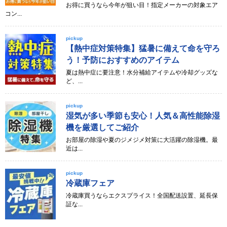
お得に買うなら今年が狙い目！指定メーカーの対象エア
コン...
pickup
【熱中症対策特集】猛暑に備えて命を守ろ
う！予防におすすめのアイテム
夏は熱中症に要注意！水分補給アイテムや冷却グッズな
ど、...
pickup
湿気が多い季節も安心！人気＆高性能除湿
機を厳選してご紹介
お部屋の除湿や夏のジメジメ対策に大活躍の除湿機。最
近は...
pickup
冷蔵庫フェア
冷蔵庫買うならエクスプライス！全国配送設置、延長保
証な...