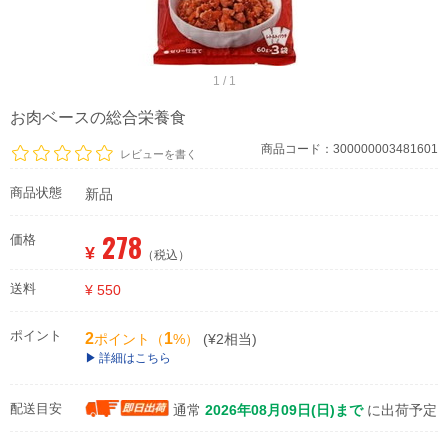
1 / 1
お肉ベースの総合栄養食
商品コード：300000003481601
レビューを書く
商品状態
新品
278
価格
¥
（税込）
送料
¥ 550
ポイント
2
1
ポイント（
%）
(¥2相当)
詳細はこちら
配送目安
通常
2026年08月09日(日)まで
に出荷予定