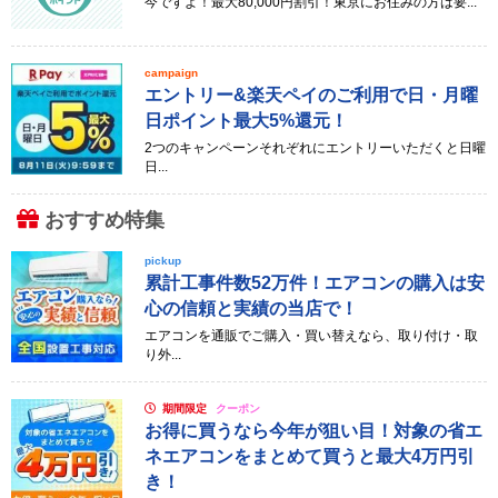
今ですよ！最大80,000円割引！東京にお住みの方は要...
campaign
エントリー&楽天ペイのご利用で日・月曜
日ポイント最大5%還元！
2つのキャンペーンそれぞれにエントリーいただくと日曜
日...
おすすめ特集
pickup
累計工事件数52万件！エアコンの購入は安
心の信頼と実績の当店で！
エアコンを通販でご購入・買い替えなら、取り付け・取
り外...
期間限定
クーポン
お得に買うなら今年が狙い目！対象の省エ
ネエアコンをまとめて買うと最大4万円引
き！