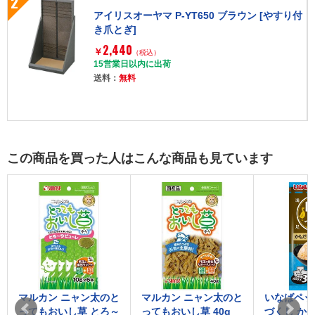
2
アイリスオーヤマ P-YT650 ブラウン [やすり付
き爪とぎ]
2,440
￥
（税込）
15営業日以内に出荷
送料：
無料
この商品を買った人はこんな商品も見ています
マルカン ニャン太のと
マルカン ニャン太のと
いなばペッ
ってもおいし草 とろ～
ってもおいし草 40g
づくし か