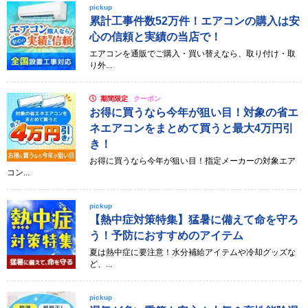
pickup
累計工事件数52万件！エアコンの購入は安
心の信頼と実績の当店で！
エアコンを通販でご購入・買い替えなら、取り付け・取
り外...
期間限定
クーポン
お得に買うなら今年が狙い目！対象の省エ
ネエアコンをまとめて買うと最大4万円引
き！
お得に買うなら今年が狙い目！指定メーカーの対象エア
コン...
pickup
【熱中症対策特集】猛暑に備えて命を守ろ
う！予防におすすめのアイテム
夏は熱中症に要注意！水分補給アイテムや冷却グッズな
ど、...
pickup