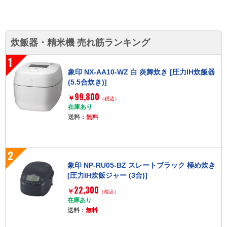
炊飯器・精米機 売れ筋ランキング
1
象印 NX-AA10-WZ 白 炎舞炊き [圧力IH炊飯器
(5.5合炊き)]
99,800
￥
（税込）
在庫あり
送料：
無料
2
象印 NP-RU05-BZ スレートブラック 極め炊き
[圧力IH炊飯ジャー (3合)]
22,300
￥
（税込）
在庫あり
送料：
無料