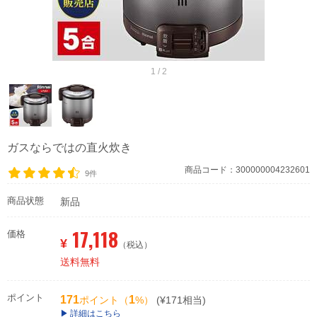
1 / 2
ガスならではの直火炊き
商品コード：300000004232601
9件
商品状態
新品
17,118
価格
¥
（税込）
送料無料
ポイント
171
1
ポイント（
%）
(¥171相当)
詳細はこちら