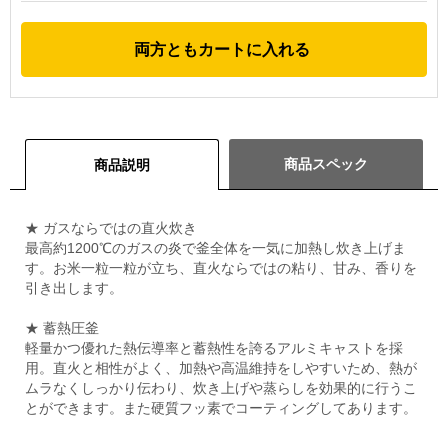
両方ともカートに入れる
商品スペック
商品説明
★ ガスならではの直火炊き
最高約1200℃のガスの炎で釜全体を一気に加熱し炊き上げま
す。お米一粒一粒が立ち、直火ならではの粘り、甘み、香りを
引き出します。
★ 蓄熱圧釜
軽量かつ優れた熱伝導率と蓄熱性を誇るアルミキャストを採
用。直火と相性がよく、加熱や高温維持をしやすいため、熱が
ムラなくしっかり伝わり、炊き上げや蒸らしを効果的に行うこ
とができます。また硬質フッ素でコーティングしてあります。