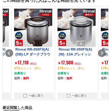
この商品を買った人はこんな商品も見ています
Rinnai RR-050FS(A)
Rinnai RR-050FS(A)
Rinnai RR
(DB)-LP ダークブラウ
(W) -13A グレイッシ
(W) -LP
ン こがまる [ガス炊飯
ュホワイト こがまる
ホワイト こ
17,118
17,500
17,500
￥
￥
￥
器(プロパンガス用・5
(税込)
[ガス炊飯器(都市ガス
(税込)
ス炊飯器(
(
171
1
175
1
175
ポイント
（
%）
ポイント
（
%）
ポイント
合炊き)]
用・5合炊き)]
ス用・5合炊
在庫有り
在庫有り
在庫残少 ご
送料：
無料
送料：
無料
送料：
無料
一緒に買う
一緒に買う
一
最近閲覧した商品