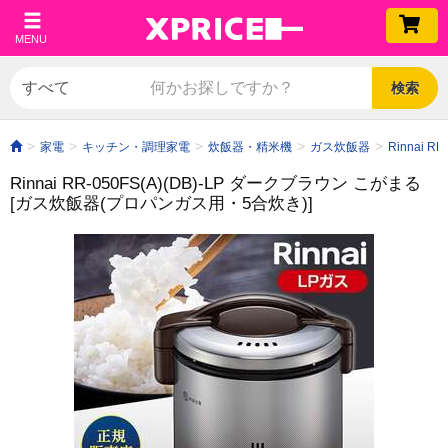
MENU
検索
家電
キッチン・調理家電
炊飯器・精米機
ガス炊飯器
Rinnai 
Rinnai RR-050FS(A)(DB)-LP ダークブラウン こがまる
[ガス炊飯器(プロパンガス用・5合炊き)]