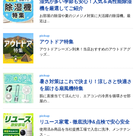
湿気が多い季節も安心！人気＆高性能除湿
機を厳選してご紹介
お部屋の除湿や夏のジメジメ対策に大活躍の除湿機。最
近は...
pickup
アウトドア特集
アウトドアシーズン到来！当店おすすめのアウトドアグ
ッズ...
pickup
暑さ対策はこれで決まり！涼しさと快適さ
を届ける扇風機特集
肌に直接当てて涼んだり、エアコンの冷房を循環させ部
屋の...
pickup
リユース家電 - 徹底洗浄&点検で安心安全
使用済み商品を当社提携工場で入念に洗浄、メンテナン
ス・...