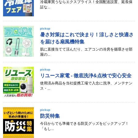
冷蔵庫買うならエクスプライス！全国配送設置、延長保
証な...
pickup
暑さ対策はこれで決まり！涼しさと快適さ
を届ける扇風機特集
肌に直接当てて涼んだり、エアコンの冷房を循環させ部
屋の...
pickup
リユース家電 - 徹底洗浄&点検で安心安全
使用済み商品を当社提携工場で入念に洗浄、メンテナン
ス・...
pickup
防災特集
今日からでも準備できる防災グッズをピックアップ！
「もし...