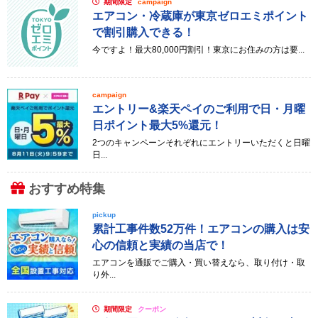
期間限定
campaign
エアコン・冷蔵庫が東京ゼロエミポイント
で割引購入できる！
今ですよ！最大80,000円割引！東京にお住みの方は要...
campaign
エントリー&楽天ペイのご利用で日・月曜
日ポイント最大5%還元！
2つのキャンペーンそれぞれにエントリーいただくと日曜
日...
おすすめ特集
pickup
累計工事件数52万件！エアコンの購入は安
心の信頼と実績の当店で！
エアコンを通販でご購入・買い替えなら、取り付け・取
り外...
期間限定
クーポン