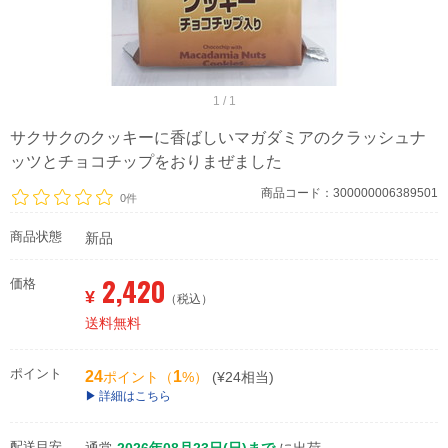
1 / 1
サクサクのクッキーに香ばしいマガダミアのクラッシュナ
ッツとチョコチップをおりまぜました
商品コード：300000006389501
0件
商品状態
新品
2,420
価格
¥
（税込）
送料無料
ポイント
24
1
ポイント（
%）
(¥24相当)
詳細はこちら
配送目安