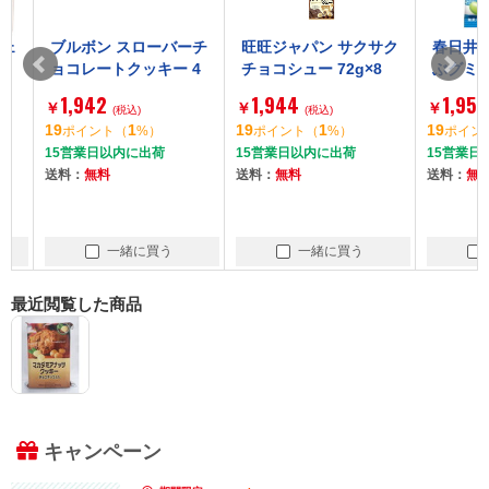
ブルボン スローバーチ
旺旺ジャパン サクサク
春日井製菓 
ョコレートクッキー 4
チョコシュー 72g×8
ぶグミ ソーダ
1g ×9
1,942
1,944
1,954
￥
￥
￥
(税込)
(税込)
(税
19
1
19
1
19
ポイント
（
%）
ポイント
（
%）
ポイント
（
15営業日以内に出荷
15営業日以内に出荷
15営業日以内
送料：
無料
送料：
無料
送料：
無料
一緒に買う
一緒に買う
一
最近閲覧した商品
キャンペーン