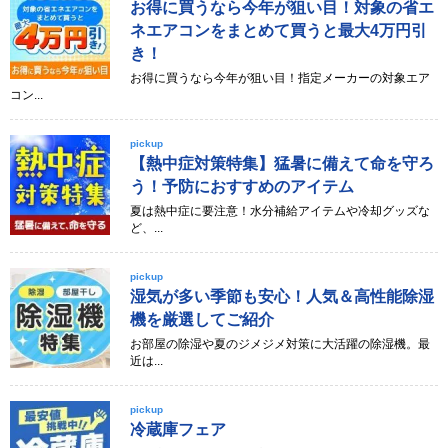
お得に買うなら今年が狙い目！対象の省エ
ネエアコンをまとめて買うと最大4万円引
き！
お得に買うなら今年が狙い目！指定メーカーの対象エア
コン...
pickup
【熱中症対策特集】猛暑に備えて命を守ろ
う！予防におすすめのアイテム
夏は熱中症に要注意！水分補給アイテムや冷却グッズな
ど、...
pickup
湿気が多い季節も安心！人気＆高性能除湿
機を厳選してご紹介
お部屋の除湿や夏のジメジメ対策に大活躍の除湿機。最
近は...
pickup
冷蔵庫フェア