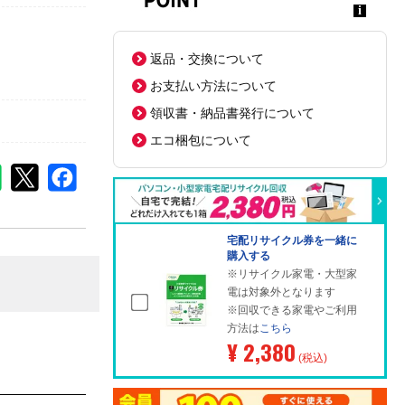
返品・交換について
お支払い方法について
領収書・納品書発行について
エコ梱包について
宅配リサイクル券を一緒に
購入する
※リサイクル家電・大型家
電は対象外となります
※回収できる家電やご利用
方法は
こちら
¥ 2,380
(税込)