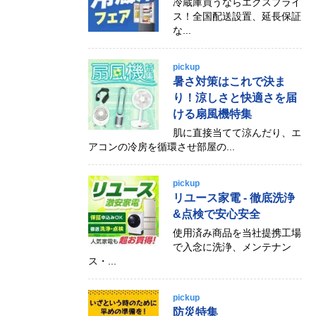
冷蔵庫買うならエクスプライ
ス！全国配送設置、延長保証
な...
pickup
暑さ対策はこれで決ま
り！涼しさと快適さを届
ける扇風機特集
肌に直接当てて涼んだり、エ
アコンの冷房を循環させ部屋の...
pickup
リユース家電 - 徹底洗浄
&点検で安心安全
使用済み商品を当社提携工場
で入念に洗浄、メンテナン
ス・...
pickup
防災特集