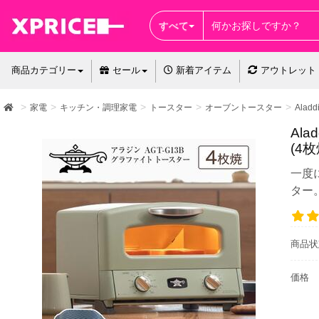
すべて
商品カテゴリー
セール
新着アイテム
アウトレット
家電
キッチン・調理家電
トースター
オーブントースター
Alad
Al
(4枚
一度
ター
商品状
価格