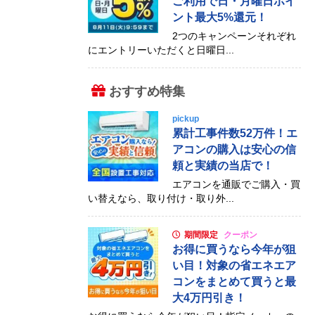
ご利用で日・月曜日ポイ
ント最大5%還元！
2つのキャンペーンそれぞれ
にエントリーいただくと日曜日...
おすすめ特集
pickup
累計工事件数52万件！エ
アコンの購入は安心の信
頼と実績の当店で！
エアコンを通販でご購入・買
い替えなら、取り付け・取り外...
期間限定
クーポン
お得に買うなら今年が狙
い目！対象の省エネエア
コンをまとめて買うと最
大4万円引き！