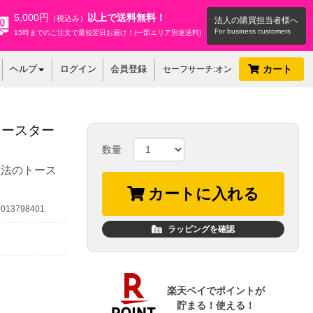
5,000円
以上で送料無料！
（税込み）
法人の購買担当者様へ
15時までのご注文で最短翌日お届け！(一部エリア別途送料)
ヘルプ
ログイン
会員登録
カート
セーフサーチ:オン
&トースター
数量
魔法のトース
カートに入れる
13798401
ラッピングを確認