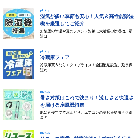
pickup
湿気が多い季節も安心！人気＆高性能除湿
機を厳選してご紹介
お部屋の除湿や夏のジメジメ対策に大活躍の除湿機。最
近は...
pickup
冷蔵庫フェア
冷蔵庫買うならエクスプライス！全国配送設置、延長保
証な...
pickup
暑さ対策はこれで決まり！涼しさと快適さ
を届ける扇風機特集
肌に直接当てて涼んだり、エアコンの冷房を循環させ部
屋の...
pickup