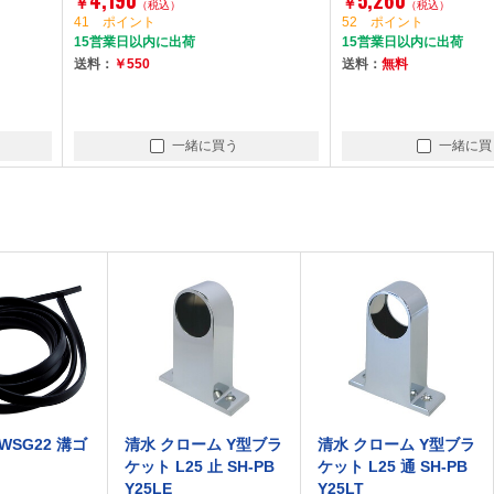
￥
￥
（税込）
（税込）
41 ポイント
52 ポイント
15営業日以内に出荷
15営業日以内に出荷
送料：
￥550
送料：
無料
一緒に買う
一緒に買
WSG22 溝ゴ
清水 クローム Y型ブラ
清水 クローム Y型ブラ
ケット L25 止 SH-PB
ケット L25 通 SH-PB
Y25LE
Y25LT