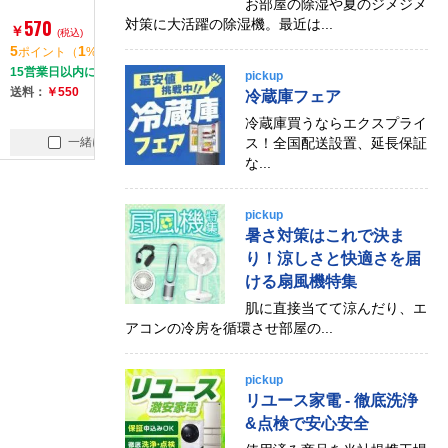
お部屋の除湿や夏のジメジメ
570
572
561
対策に大活躍の除湿機。最近は...
￥
￥
￥
(税込)
(税込)
(税込)
5
1
5
1
5
1
ポイント
（
%）
ポイント
（
%）
ポイント
（
%
15営業日以内に出荷
15営業日以内に出荷
15営業日以内に
pickup
送料：
￥550
送料：
￥550
送料：
￥550
冷蔵庫フェア
冷蔵庫買うならエクスプライ
一緒に買う
一緒に買う
一緒
ス！全国配送設置、延長保証
な...
pickup
暑さ対策はこれで決ま
り！涼しさと快適さを届
ける扇風機特集
肌に直接当てて涼んだり、エ
アコンの冷房を循環させ部屋の...
pickup
リユース家電 - 徹底洗浄
&点検で安心安全