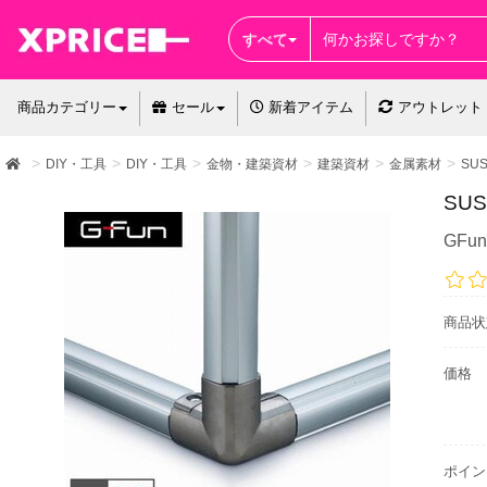
すべて
商品カテゴリー
セール
新着アイテム
アウトレット
DIY・工具
DIY・工具
金物・建築資材
建築資材
金属素材
SU
SUS
GF
商品状
価格
ポイン