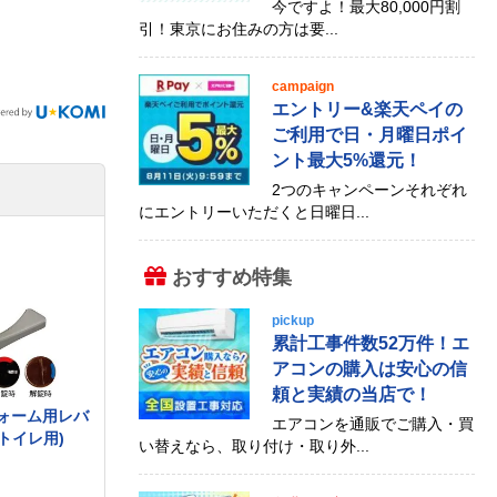
今ですよ！最大80,000円割
引！東京にお住みの方は要...
campaign
エントリー&楽天ペイの
ご利用で日・月曜日ポイ
ント最大5%還元！
2つのキャンペーンそれぞれ
にエントリーいただくと日曜日...
おすすめ特集
pickup
累計工事件数52万件！エ
アコンの購入は安心の信
頼と実績の当店で！
リフォーム用レバ
エアコンを通販でご購入・買
トイレ用)
い替えなら、取り付け・取り外...