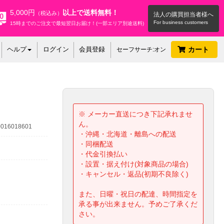
5,000円
以上で送料無料！
（税込み）
法人の購買担当者様へ
15時までのご注文で最短翌日お届け！(一部エリア別途送料)
ヘルプ
ログイン
会員登録
カート
セーフサーチ:オン
※ メーカー直送につき下記承れませ
ん。
16018601
・沖縄・北海道・離島への配送
・同梱配送
・代金引換払い
・設置・据え付け(対象商品の場合)
・キャンセル・返品(初期不良除く)
また、日曜・祝日の配達、時間指定を
承る事が出来ません。予めご了承くだ
さい。