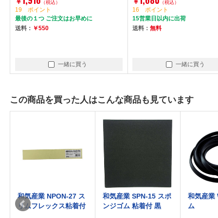
￥
￥
（税込）
（税込）
19 ポイント
16 ポイント
最後の１つ ご注文はお早めに
15営業日以内に出荷
送料：
￥550
送料：
無料
一緒に買う
一緒に買う
この商品を買った人はこんな商品も見ています
N
和気産業 NPON-27 ス
和気産業 SPN-15 スポ
和気産業 
リムフレックス粘着付
ンジゴム 粘着付 黒
ム