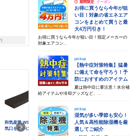
期間限定
クーポン
お得に買うなら今年が狙
い目！対象の省エネエア
コンをまとめて買うと最
大4万円引き！
お得に買うなら今年が狙い目！指定メーカーの
う
対象エアコン...
pickup
【熱中症対策特集】猛暑
に備えて命を守ろう！予
防におすすめのアイテム
夏は熱中症に要注意！水分補
給アイテムや冷却グッズなど、...
pickup
湿気が多い季節も安心！
人気＆高性能除湿機を厳
和気産業 WSD021 吸
和気産業 RB-616 黒
和気産業 RB-
気口を静かに 280mm
[差し込みバンパー]
[差し込みバ
選してご紹介