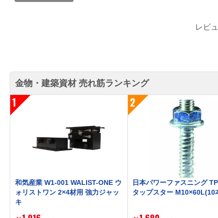
レビ
金物・建築資材 売れ筋ランキング
1
2
和気産業 W1-001 WALIST-ONE ウ
日本パワーファスニング TP1
ォリストワン 2×4材用 強力ジャッ
タップスター M10×60L(10
キ
1,916
1,680