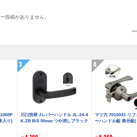
ュー投稿がありません。
3
4
060P
川口技研 Jレバーハンドル JL-24-4
マツ六 7010041 
本入り)
K-ZB B/S 50mm つや消しブラック
ーハンドル錠 表示錠(
4,190
5,260