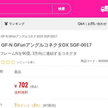
検索
ランキング
Q&A｜お問い合わせ
S GF-N GFunアングルコネクタDX SGF-0017
 GF-N GFunアングルコネクタDX SGF-0017
unフレームNを90度､3方向に連結するコネクタ
商品コード：3000000
レビューを書く
態
新品
702
¥
（税込）
送料無料
ト
7
1
ポイント（
%）
(¥7相当)