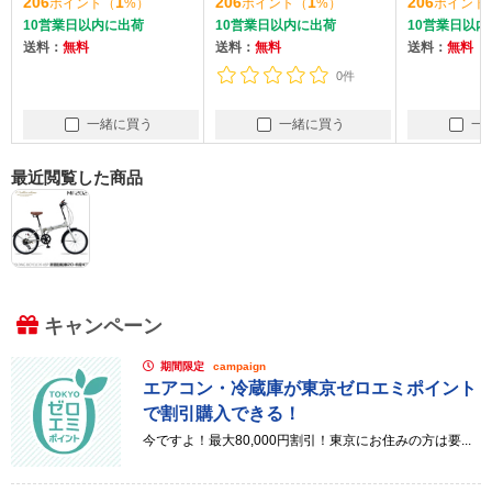
206
1
206
1
217
ポイント
（
%）
ポイント
（
%）
ポイ
10営業日以内に出荷
10営業日以内に出荷
10営業日
送料：
無料
送料：
無料
送料：
無
0件
一緒に買う
一緒に買う
最近閲覧した商品
キャンペーン
期間限定
campaign
エアコン・冷蔵庫が東京ゼロエミポイント
で割引購入できる！
今ですよ！最大80,000円割引！東京にお住みの方は要...