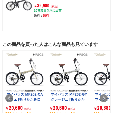
ラック 67375 6段変速
39,980
￥
（税込）
10営業日以内に出荷
送料：
無料
この商品を買った人はこんな商品も見ています
CA
マイパラス MF202-GY
マイパラス MF202-BK
マイパラ
自
グレージュ [折りたた
マットブラック [折り
OOM 
段変
み自転車(20インチ・6
たたみ自転車(20イン
0・6S
20,680
20,680
21,7
￥
￥
￥
段変速)]
(税込)
チ・6段変速)]
(税込)
ワン 