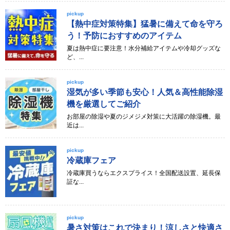
pickup
【熱中症対策特集】猛暑に備えて命を守ろ
う！予防におすすめのアイテム
夏は熱中症に要注意！水分補給アイテムや冷却グッズな
ど、...
pickup
湿気が多い季節も安心！人気＆高性能除湿
機を厳選してご紹介
お部屋の除湿や夏のジメジメ対策に大活躍の除湿機。最
近は...
pickup
冷蔵庫フェア
冷蔵庫買うならエクスプライス！全国配送設置、延長保
証な...
pickup
暑さ対策はこれで決まり！涼しさと快適さ