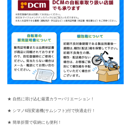
★ 自然に溶け込む厳選カラーバリエーション！
★ シマノ6段変速機(サムシフト)付で快適走行！
★ 簡単折畳で収納にも便利！