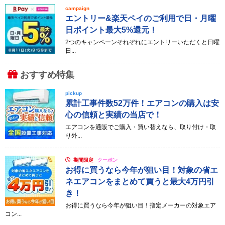
campaign
エントリー&楽天ペイのご利用で日・月曜
日ポイント最大5%還元！
2つのキャンペーンそれぞれにエントリーいただくと日曜
日...
おすすめ特集
pickup
累計工事件数52万件！エアコンの購入は安
心の信頼と実績の当店で！
エアコンを通販でご購入・買い替えなら、取り付け・取
り外...
期間限定
クーポン
お得に買うなら今年が狙い目！対象の省エ
ネエアコンをまとめて買うと最大4万円引
き！
お得に買うなら今年が狙い目！指定メーカーの対象エア
コン...