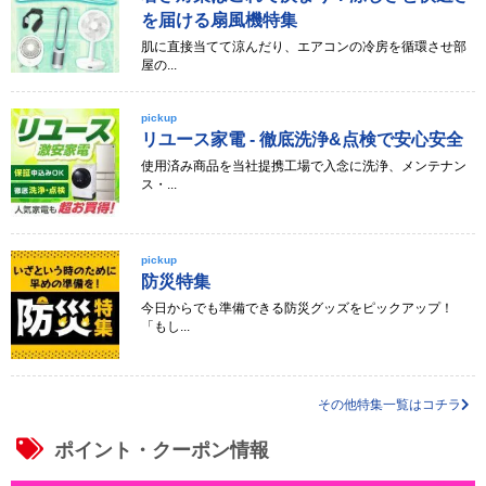
を届ける扇風機特集
肌に直接当てて涼んだり、エアコンの冷房を循環させ部
屋の...
pickup
リユース家電 - 徹底洗浄&点検で安心安全
使用済み商品を当社提携工場で入念に洗浄、メンテナン
ス・...
pickup
防災特集
今日からでも準備できる防災グッズをピックアップ！
「もし...
その他特集一覧はコチラ
ポイント・クーポン情報