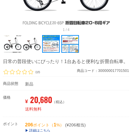
1 / 4
日常の普段使いにぴったり！1台あると便利な折畳自転車。
商品コード：300000017701501
0件
商品状態
新品
20,680
価格
¥
（税込）
送料無料
ポイント
206
1
ポイント（
%）
(¥206相当)
詳細はこちら