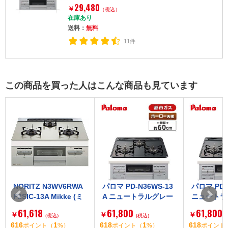
cm)]
29,480
￥
（税込）
在庫あり
送料：
無料
11件
この商品を買った人はこんな商品も見ています
NORITZ N3WV6RWA
パロマ PD-N36WS-13
パロマ PD-
P2SIC-13A Mikke (ミ
A ニュートラルグレー
ニュートラ
ッケ) [ビルトインガス
スタンダードトップ
タンダード
61,618
61,800
61,800
￥
￥
￥
コンロ (都市ガス用・3
(税込)
[ビルトインガスコン
(税込)
ルトインガ
616
1
618
1
618
ポイント
（
%）
ポイント
（
%）
ポイント
口・両側強火タイプ・
ロ(都市ガス用・3口・
(プロパン