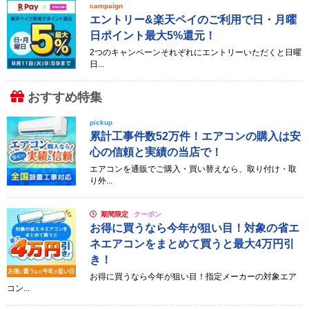
campaign
エントリー&楽天ペイのご利用で日・月曜
日ポイント最大5%還元！
2つのキャンペーンそれぞれにエントリーいただくと日曜
日...
おすすめ特集
pickup
累計工事件数52万件！エアコンの購入は安
心の信頼と実績の当店で！
エアコンを通販でご購入・買い替えなら、取り付け・取
り外...
期間限定
クーポン
お得に買うなら今年が狙い目！対象の省エ
ネエアコンをまとめて買うと最大4万円引
き！
お得に買うなら今年が狙い目！指定メーカーの対象エア
コン...