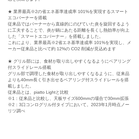
★ 業界最高※2の省エネ基準達成率 101%を実現するスマート
エコバーナーを搭載
従来品ではバーナーから直線的にのびていた炎を旋回するよう
に工夫することで、炎が鍋にあたる距離を長くし熱効率が向上
した「スマートエコバーナー」を搭載しました。
これにより、業界最高※2省エネ基準達成率 101%を実現し、メ
ーカー従来品と比べて約 12%の CO2 削減が見込めます
★ グリル部には、食材が取り出しやすくなるようにベアリング
付スライドレール搭載
グリル部で調理した食材が取り出しやすくなるように、従来品
よりも40mm長く引き出せるベアリング付スライドレールを搭
載しました。
従来品とは、piatto Lightと比較
※1：従来品と比較し、天板サイズ600mmの場合で30mm拡張
※2：3口コンログリル付タイプにおいて。2023年1月時点ノー
リツ調べ