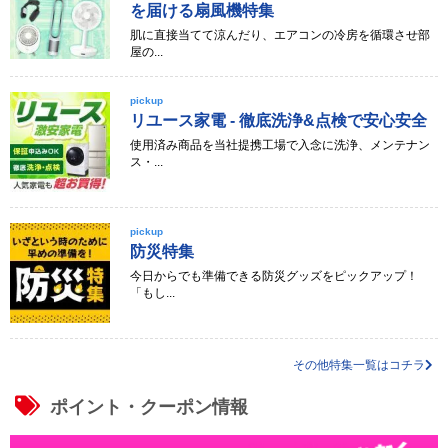
を届ける扇風機特集
肌に直接当てて涼んだり、エアコンの冷房を循環させ部
屋の...
pickup
リユース家電 - 徹底洗浄&点検で安心安全
使用済み商品を当社提携工場で入念に洗浄、メンテナン
ス・...
pickup
防災特集
今日からでも準備できる防災グッズをピックアップ！
「もし...
その他特集一覧はコチラ
ポイント・クーポン情報