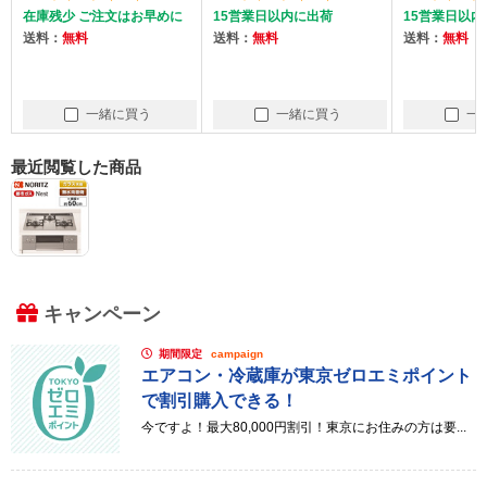
在庫残少 ご注文はお早めに
15営業日以内に出荷
15営業日以内
幅60cm)]
両側火力・幅60cm)]
口・両側火
送料：
無料
送料：
無料
送料：
無料
m)]
一緒に買う
一緒に買う
一
最近閲覧した商品
キャンペーン
期間限定
campaign
エアコン・冷蔵庫が東京ゼロエミポイント
で割引購入できる！
今ですよ！最大80,000円割引！東京にお住みの方は要...