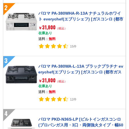
2
パロマ PA-380WHA-R-13A ナチュラルホワイ
ト everychef(エブリシェフ) [ガスコンロ (都市
ガス用 右強火力 2口)]
31,800
￥
（税込）
在庫あり
送料：
無料
15件
3
パロマ PA-380WA-L-13A ブラックプラチナ ev
erychef(エブリシェフ) [ガスコンロ (都市ガス
用 左強火力 2口)]
31,800
￥
（税込）
在庫あり
送料：
無料
12件
4
パロマ PKD-N36S-LP [ビルトインガスコンロ
(プロパンガス用・3口・両側強火タイプ・幅60