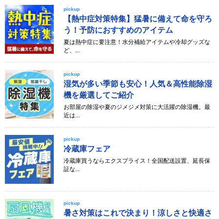
pickup
【熱中症対策特集】猛暑に備えて命を守ろ
う！予防におすすめのアイテム
夏は熱中症に要注意！水分補給アイテムや冷却グッズな
ど、...
pickup
湿気が多い季節も安心！人気＆高性能除湿
機を厳選してご紹介
お部屋の除湿や夏のジメジメ対策に大活躍の除湿機。最
近は...
pickup
冷蔵庫フェア
冷蔵庫買うならエクスプライス！全国配送設置、延長保
証な...
pickup
暑さ対策はこれで決まり！涼しさと快適さ