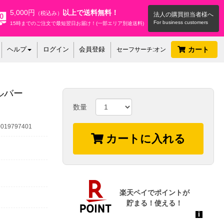
5,000円
以上で送料無料！
（税込み）
法人の購買担当者様へ
15時までのご注文で最短翌日お届け！(一部エリア別途送料)
ヘルプ
ログイン
会員登録
カート
セーフサーチ:オン
ルバー
数量
19797401
カートに入れる