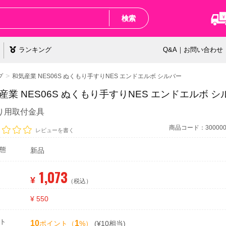
検索
ランキング
Q&A｜お問い合わせ
プ
和気産業 NES06S ぬくもり手すりNES エンドエルボ シルバー
産業 NES06S ぬくもり手すりNES エンドエルボ シ
り用取付金具
商品コード：3000000
レビューを書く
態
新品
1,073
¥
（税込）
¥ 550
ト
10
1
ポイント（
%）
(¥10相当)