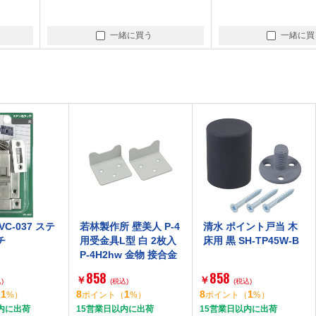
一緒に買う
一緒に買
C-037 ステ
若林製作所 壁美人 P-4
清水 ポイント戸当 木
チ
用受金具L型 白 2枚入
床用 黒 SH-TP45W-B
P-4H2hw 金物 接合金
具
858
858
￥
￥
)
(税込)
(税込)
1
8
1
8
1
（
%）
ポイント
（
%）
ポイント
（
%）
内に出荷
15営業日以内に出荷
15営業日以内に出荷