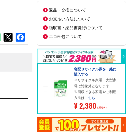
返品・交換について
お支払い方法について
領収書・納品書発行について
エコ梱包について
宅配リサイクル券を一緒に
購入する
※リサイクル家電・大型家
電は対象外となります
※回収できる家電やご利用
方法は
こちら
¥ 2,380
(税込)