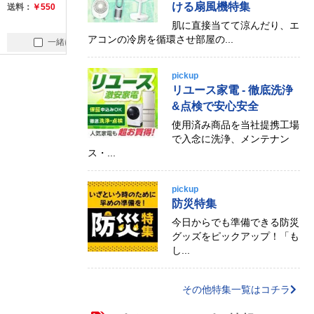
ける扇風機特集
送料：
￥550
送料：
￥550
送料：
￥550
肌に直接当てて涼んだり、エ
アコンの冷房を循環させ部屋の...
一緒に買う
一緒に買う
一緒
pickup
リユース家電 - 徹底洗浄
&点検で安心安全
使用済み商品を当社提携工場
で入念に洗浄、メンテナン
ス・...
pickup
防災特集
今日からでも準備できる防災
グッズをピックアップ！「も
し...
その他特集一覧はコチラ