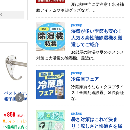
夏は熱中症に要注意！水分補
給アイテムや冷却グッズなど、...
う
pickup
湿気が多い季節も安心！
人気＆高性能除湿機を厳
選してご紹介
お部屋の除湿や夏のジメジメ
対策に大活躍の除湿機。最近は...
pickup
冷蔵庫フェア
冷蔵庫買うならエクスプライ
ス！全国配送設置、延長保証
ベスト ステンレス戸当
和気産業 VC-070 [オ
和気産業 VC-
な...
帽子掛 2-505
ートラッチ 小]
ートラッチ 小
858
858
858
pickup
￥
￥
￥
(税込)
(税込)
(税込)
暑さ対策はこれで決ま
8
1
8
1
8
1
ポイント
（
%）
ポイント
（
%）
ポイント
（
%
り！涼しさと快適さを届
15営業日以内に出荷
15営業日以内に出荷
15営業日以内に