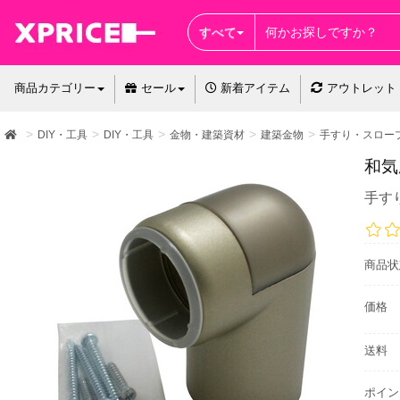
すべて
商品カテゴリー
セール
新着アイテム
アウトレット
DIY・工具
DIY・工具
金物・建築資材
建築金物
手すり・スロー
和気
手す
商品状
価格
送料
ポイン