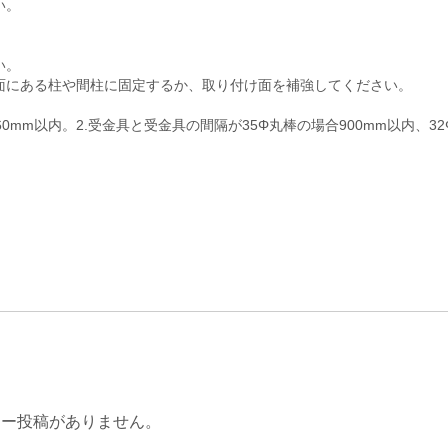
い。
い。
面にある柱や間柱に固定するか、取り付け面を補強してください。
mm以内。2.受金具と受金具の間隔が35Φ丸棒の場合900mm以内、3
ュー投稿がありません。