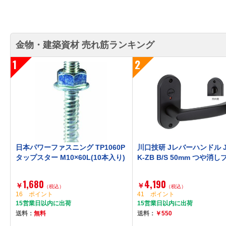
金物・建築資材 売れ筋ランキング
1
2
日本パワーファスニング TP1060P
川口技研 Jレバーハンドル JL
タップスター M10×60L(10本入り)
K-ZB B/S 50mm つや消
1,680
4,190
￥
￥
（税込）
（税込）
16 ポイント
41 ポイント
15営業日以内に出荷
15営業日以内に出荷
送料：
無料
送料：
￥550