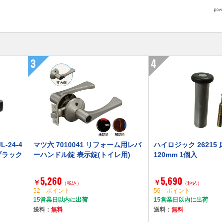
3
4
-24-4
マツ六 7010041 リフォーム用レバ
ハイロジック 26215
しブラック
ーハンドル錠 表示錠(トイレ用)
120mm 1個入
5,260
5,690
￥
￥
（税込）
（税込）
52 ポイント
56 ポイント
15営業日以内に出荷
15営業日以内に出荷
送料：
無料
送料：
無料