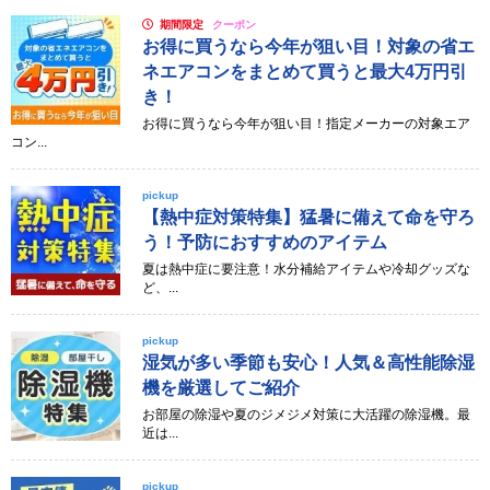
期間限定
クーポン
お得に買うなら今年が狙い目！対象の省エ
ネエアコンをまとめて買うと最大4万円引
き！
お得に買うなら今年が狙い目！指定メーカーの対象エア
コン...
pickup
【熱中症対策特集】猛暑に備えて命を守ろ
う！予防におすすめのアイテム
夏は熱中症に要注意！水分補給アイテムや冷却グッズな
ど、...
pickup
湿気が多い季節も安心！人気＆高性能除湿
機を厳選してご紹介
お部屋の除湿や夏のジメジメ対策に大活躍の除湿機。最
近は...
pickup