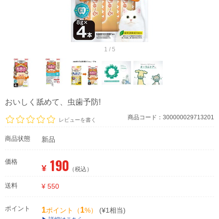
1 / 5
おいしく舐めて、虫歯予防!
商品コード：300000029713201
レビューを書く
商品状態
新品
190
価格
¥
（税込）
送料
¥ 550
ポイント
1
1
ポイント（
%）
(¥1相当)