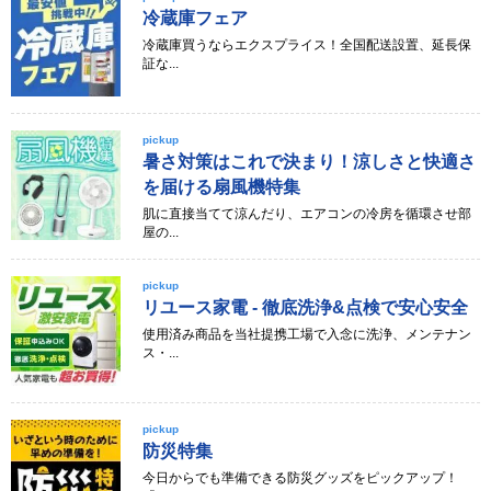
冷蔵庫フェア
冷蔵庫買うならエクスプライス！全国配送設置、延長保
証な...
pickup
暑さ対策はこれで決まり！涼しさと快適さ
を届ける扇風機特集
肌に直接当てて涼んだり、エアコンの冷房を循環させ部
屋の...
pickup
リユース家電 - 徹底洗浄&点検で安心安全
使用済み商品を当社提携工場で入念に洗浄、メンテナン
ス・...
pickup
防災特集
今日からでも準備できる防災グッズをピックアップ！