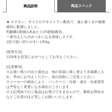
商品スペック
商品説明
★ カテキン、サイクロデキストラン配合で、歯と歯ぐきの健康
維持に配慮しました。
乳酸菌1億個(1本あたり25億個)配合。
一度与えたらやみつきになる美味しさです。
1回で使い切りやすい1本8g。
[使用方法]
1日8本を目安におやつとしてお与えください。
[注意事項]
※お使い残りの出た場合は、他の容器に移し替えて冷蔵庫に入
れ、早めにお与えください。袋の誤飲にご注意ください。
※メーカーの都合により、パッケージ・仕様・成分・生産国等
は予告なく変更になる場合がございます。
※上記理由でのご返品はお受けできませんので、事前お問合せ
などご注意のほど宜しくお願いいたします。