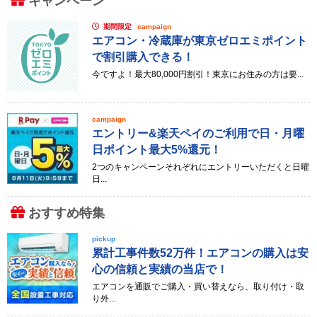
キャンペーン
期間限定
campaign
エアコン・冷蔵庫が東京ゼロエミポイント
で割引購入できる！
今ですよ！最大80,000円割引！東京にお住みの方は要...
campaign
エントリー&楽天ペイのご利用で日・月曜
日ポイント最大5%還元！
2つのキャンペーンそれぞれにエントリーいただくと日曜
日...
おすすめ特集
pickup
累計工事件数52万件！エアコンの購入は安
心の信頼と実績の当店で！
エアコンを通販でご購入・買い替えなら、取り付け・取
り外...