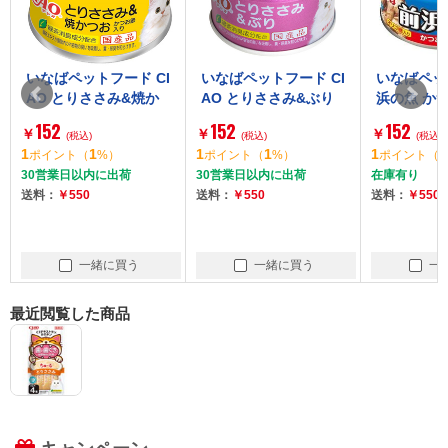
いなばペットフード CI
いなばペットフード CI
いなばペッ
AO とりささみ&焼か
AO とりささみ&ぶり
浜の魚 か
つお かつお節入り 85
85g
115g
152
152
152
￥
￥
￥
g
(税込)
(税込)
(税込)
1
1
1
1
1
1
ポイント
（
%）
ポイント
（
%）
ポイント
（
30営業日以内に出荷
30営業日以内に出荷
在庫有り
送料：
￥550
送料：
￥550
送料：
￥550
一緒に買う
一緒に買う
一
最近閲覧した商品