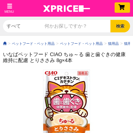
MENU
検索
ペットフード・ペット用品
ペットフード・ペット用品
猫用品
猫用
いなばペットフード CIAO ちゅ～る 歯と歯ぐきの健康
維持に配慮 とりささみ 8g×4本