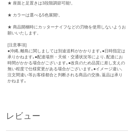
★ 座面と足置きは3段階調節可能!。
★ カラーは選べる5色展開!。
★ 商品開梱時にカッターナイフなどの刃物を使用しないようお
願いいたします。
[注意事項]
●沖縄､離島に関しましては別途送料がかかります｡●日時指定は
承りかねます｡●配達場所・天候・交通状況等により､配達にお
時間がかかる場合がございます｡●改良のため品質に差し支えの
無い程度で仕様変更がある場合がございます｡●イメージ違い､
注文間違い等お客様都合と判断される商品の交換､返品は承り
かねます｡
レビュー