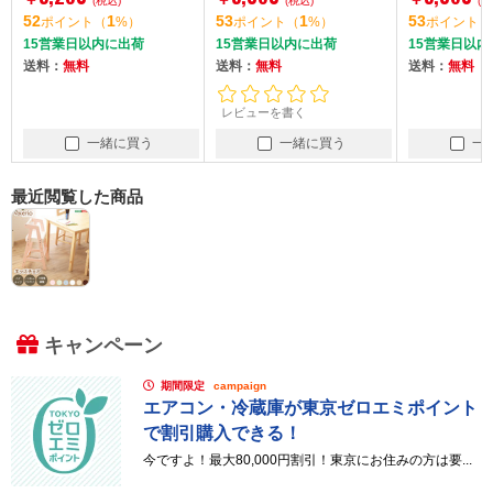
O-】HT-CCH--SEPK
(税込)
O-】HT-CCH--FBL フ
(税込)
間：1
53
1
53
1
58
ポイント
（
%）
ポイント
（
%）
ポイ
セレーヌピンク ハイタ
ィヨルドブルー ハイタ
15営業日以内に出荷
15営業日以内に出荷
在庫有
イプ
イプ
送料：
無料
送料：
無料
送料：
レビューを書く
一緒に買う
一緒に買う
最近閲覧した商品
キャンペーン
期間限定
campaign
エアコン・冷蔵庫が東京ゼロエミポイント
で割引購入できる！
今ですよ！最大80,000円割引！東京にお住みの方は要...