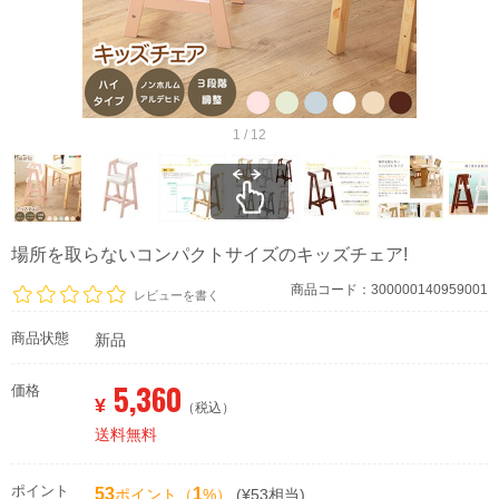
1 / 12
場所を取らないコンパクトサイズのキッズチェア!
商品コード：300000140959001
レビューを書く
商品状態
新品
5,360
価格
¥
（税込）
送料無料
ポイント
53
1
ポイント（
%）
(¥53相当)