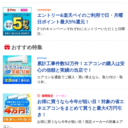
campaign
エントリー&楽天ペイのご利用で日・月曜
日ポイント最大5%還元！
2つのキャンペーンそれぞれにエントリーいただくと日曜
日...
おすすめ特集
pickup
累計工事件数52万件！エアコンの購入は安
心の信頼と実績の当店で！
エアコンを通販でご購入・買い替えなら、取り付け・取
り外...
期間限定
クーポン
お得に買うなら今年が狙い目！対象の省エ
ネエアコンをまとめて買うと最大4万円引
き！
お得に買うなら今年が狙い目！指定メーカーの対象エア
コン...