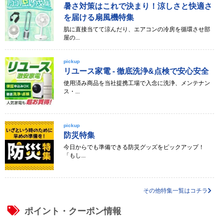
暑さ対策はこれで決まり！涼しさと快適さ
を届ける扇風機特集
肌に直接当てて涼んだり、エアコンの冷房を循環させ部
屋の...
pickup
リユース家電 - 徹底洗浄&点検で安心安全
使用済み商品を当社提携工場で入念に洗浄、メンテナン
ス・...
pickup
防災特集
今日からでも準備できる防災グッズをピックアップ！
「もし...
その他特集一覧はコチラ
ポイント・クーポン情報