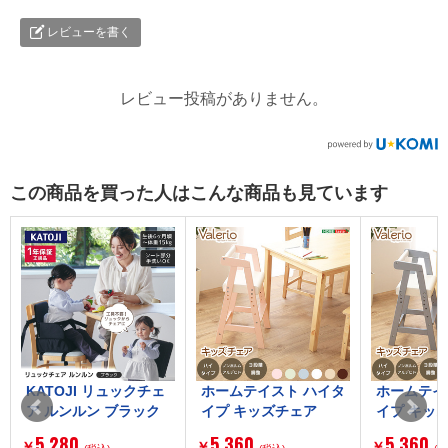
レビューを書く
レビュー投稿がありません。
この商品を買った人はこんな商品も見ています
クチェ
ホームテイスト ハイタ
ホームテイスト ハイタ
KAT
ック
イプ キッズチェア
イプ キッズチェア
ア 洗
ーチ
【ヴァレリオ-VALERI
【ヴァレリオ-VALERI
ork
5,360
5,360
5,8
￥
￥
￥