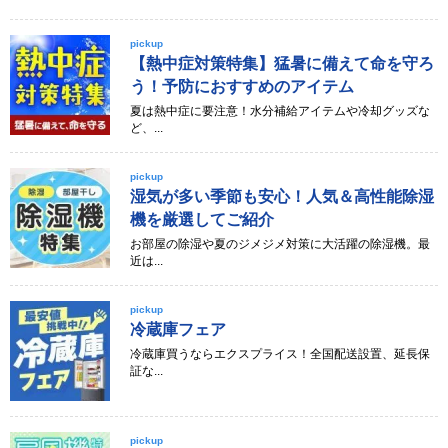
pickup
【熱中症対策特集】猛暑に備えて命を守ろ
う！予防におすすめのアイテム
夏は熱中症に要注意！水分補給アイテムや冷却グッズな
ど、...
pickup
湿気が多い季節も安心！人気＆高性能除湿
機を厳選してご紹介
お部屋の除湿や夏のジメジメ対策に大活躍の除湿機。最
近は...
pickup
冷蔵庫フェア
冷蔵庫買うならエクスプライス！全国配送設置、延長保
証な...
pickup