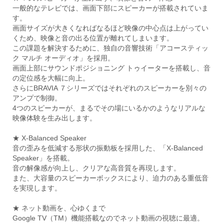
一般的なテレビでは、画面下部にスピーカーが搭載されていま
す。
画面サイズが大きくなればなるほど映像の中心点は上がってい
くため、映像と音の出る位置が離れてしまいます。
この課題を解決するために、独自の音響技術「アコースティッ
ク マルチ オーディオ」を採用。
画面上部にサウンドポジショニング トゥイーターを搭載し、音
の定位感を大幅に向上。
さらにBRAVIA ７シリーズではそれぞれのスピーカーを別々の
アンプで制御。
4つのスピーカーが、まるでその場にいるかのようなリアルな
映像体験を生み出します。
★ X-Balanced Speaker
音の歪みを低減する形状の振動板を採用した、「X-Balanced
Speaker」を搭載。
音の解像感が向上し、クリアな高音質を再現します。
また、大容量のスピーカーボックスにより、迫力のある重低音
を実現します。
★ ネット動画を、心ゆくまで
Google TV（TM）機能搭載なのでネット動画の視聴に最適。