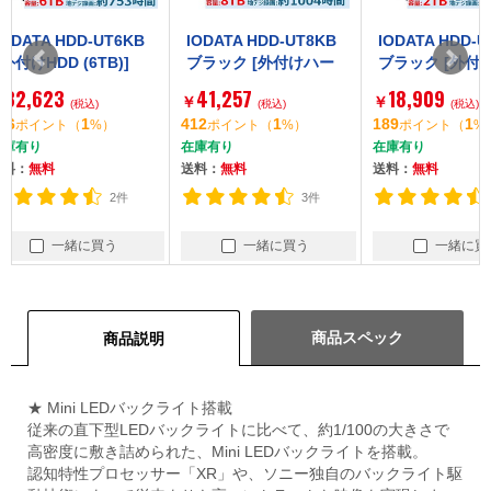
IODATA HDD-UT8KB
IODATA HDD-UT2KB
IODATA H
ブラック [外付けハー
ブラック [外付けハー
ホワイト H
ドディスク 8TB (USB
ドディスク 2TB (USB
リーズ [
41,257
18,909
18,710
￥
￥
￥
5Gbps(USB 3.2 Gen
(税込)
5Gbps(USB 3.2 Gen
(税込)
ディスク 2
(
412
1
189
1
187
ポイント
（
%）
ポイント
（
%）
ポイント
1)対応 テレビ録画&パ
1)対応 テレビ録画&パ
録画＆パソ
在庫有り
在庫有り
在庫有り
ソコン両対応)]
ソコン両対応)]
応)]
送料：
無料
送料：
無料
送料：
無料
3件
3件
一緒に買う
一緒に買う
一
商品スペック
商品説明
★ Mini LEDバックライト搭載
従来の直下型LEDバックライトに比べて、約1/100の大きさで
高密度に敷き詰められた、Mini LEDバックライトを搭載。
認知特性プロセッサー「XR」や、ソニー独自のバックライト駆