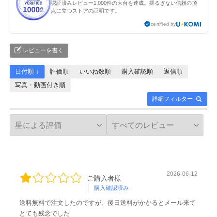
認証済みレビュー1,000件の大台を達成。揺るぎない信頼の頂
点に立つストアの証明です。
certified by
レビューを書く
日付順 ↓
評価順
いいね数順
購入確認順
返信順
写真・動画付き順
詳細フィルター
2026-06-12
ご購入者様
購入確認済み
送料無料で注文したのですが、後日送料がかかるとメール来て
とても残念でした