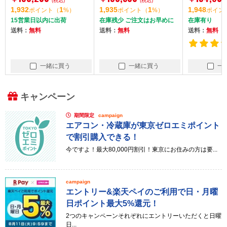
ナー内蔵 /タイムシフ
(税込)
0度CSデジタル 4Kチ
(税込)
デジタル 
1,935
1
1,948
1
0
ポイント
（
%）
ポイント
（
%）
ポイント
トマシン搭載 Mini LE
ューナー内蔵 液晶テレ
ー内蔵 液
在庫残少 ご注文はお早めに
在庫有り
15営業日以
D液晶テレビ]
ビ]
送料：
無料
送料：
無料
送料：
無料
20件
一緒に買う
一緒に買う
一
キャンペーン
期間限定
campaign
エアコン・冷蔵庫が東京ゼロエミポイント
で割引購入できる！
今ですよ！最大80,000円割引！東京にお住みの方は要...
campaign
エントリー&楽天ペイのご利用で日・月曜
日ポイント最大5%還元！
2つのキャンペーンそれぞれにエントリーいただくと日曜
日...