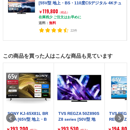
[55V型 地上・BS・110度CSデジタル 4Kチュ
ーナー内蔵 液晶テレビ]
119,800
￥
（税込）
在庫残少 ご注文はお早めに
送料：
無料
22件
この商品を買った人はこんな商品も見ています
TVS REGZA 50Z890S
TVS REGZA 65Z870N
SHARP 4T
Z8 series [50V型 地
REGZA Z870N series
QUOS XL
上・BS・CS 4Kチュー
[65V型 地上・BS・11
地上・BS・
193,530
194,800
195,80
￥
￥
￥