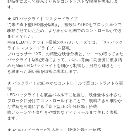
動技術によって従来よりも高コントラストな映像を実現しま
す。
★ XR バックライト マスタードライブ
従来の直下型LED部分駆動は、複数個のLEDをブロック単位で
駆動させていたため、より細かい範囲でのコントロールができ
ませんでした。
Mini LEDバックライト搭載のXR70シリーズでは、「XR バック
ライト マスタードライブ」を搭載。
プロセッサー「XR」の精緻な映像分析と、ソニーの培ってきた
バックライト駆動技術によって、パネル背面に高密度に敷き詰
めたMini LEDバックライトを細かく制御し、鮮烈な輝きと、引
き締まった深い黒を緻密に表現します。
★ バックライトの細やかなコントロールで高コントラストを実
現
LEDバックライトを液晶パネル下に配置し、映像全体を小さな
ブロックに分けてコントロールすることで、明暗のきめ細やか
な描写を可能にする「直下型LED部分駆動」搭載。
暗いシーンでも奥行きや微妙なディティールまで美しく表現し
ます。
★ 4つのスピーカーが生み出す、映像と音の一体感