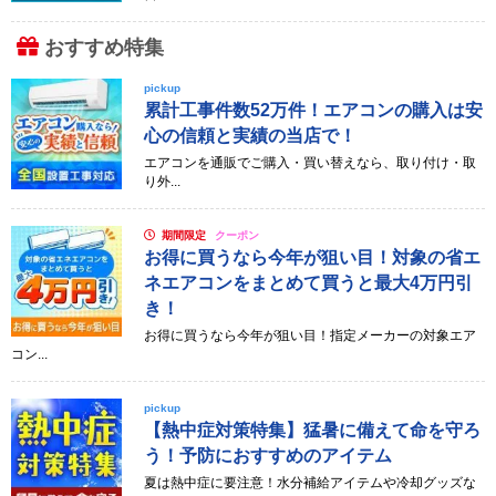
おすすめ特集
pickup
累計工事件数52万件！エアコンの購入は安
心の信頼と実績の当店で！
エアコンを通販でご購入・買い替えなら、取り付け・取
り外...
期間限定
クーポン
お得に買うなら今年が狙い目！対象の省エ
ネエアコンをまとめて買うと最大4万円引
き！
お得に買うなら今年が狙い目！指定メーカーの対象エア
コン...
pickup
【熱中症対策特集】猛暑に備えて命を守ろ
う！予防におすすめのアイテム
夏は熱中症に要注意！水分補給アイテムや冷却グッズな