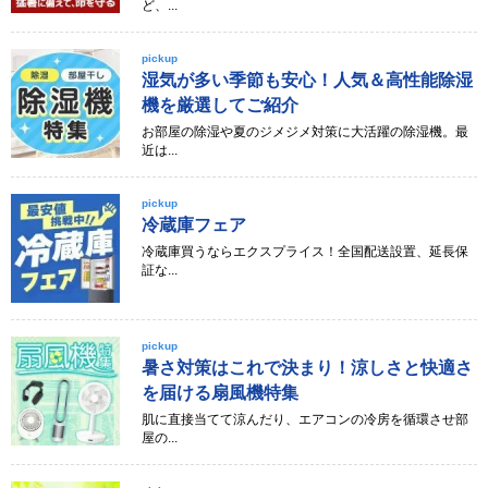
ど、...
pickup
湿気が多い季節も安心！人気＆高性能除湿
機を厳選してご紹介
お部屋の除湿や夏のジメジメ対策に大活躍の除湿機。最
近は...
pickup
冷蔵庫フェア
冷蔵庫買うならエクスプライス！全国配送設置、延長保
証な...
pickup
暑さ対策はこれで決まり！涼しさと快適さ
を届ける扇風機特集
肌に直接当てて涼んだり、エアコンの冷房を循環させ部
屋の...