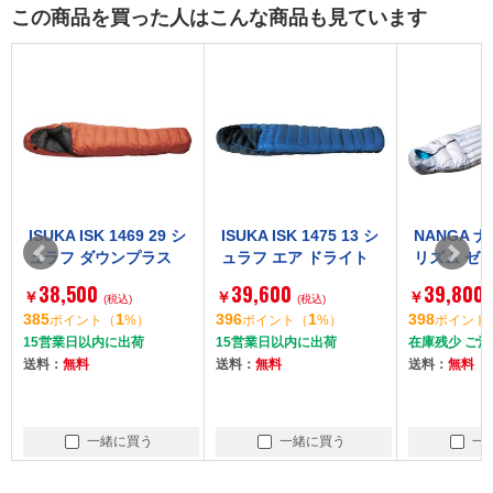
この商品を買った人はこんな商品も見ています
ISUKA ISK 1469 29 シ
ISUKA ISK 1475 13 シ
NANGA 
ュラフ ダウンプラス
ュラフ エア ドライト
リズム ゼ
ポカラ X -6℃ ブリッ
290 ショート 2℃ ブル
ー L.グレー
38,500
39,600
39,800
￥
￥
￥
ク
(税込)
ーストーン
(税込)
HYTHM Z
385
1
396
1
398
ポイント
（
%）
ポイント
（
%）
ポイント
LAR L.GRY
15営業日以内に出荷
15営業日以内に出荷
在庫残少 ご
A022 N12
送料：
無料
送料：
無料
送料：
無料
一緒に買う
一緒に買う
一