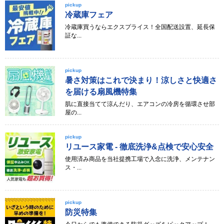
pickup
冷蔵庫フェア
冷蔵庫買うならエクスプライス！全国配送設置、延長保
証な...
pickup
暑さ対策はこれで決まり！涼しさと快適さ
を届ける扇風機特集
肌に直接当てて涼んだり、エアコンの冷房を循環させ部
屋の...
pickup
リユース家電 - 徹底洗浄&点検で安心安全
使用済み商品を当社提携工場で入念に洗浄、メンテナン
ス・...
pickup
防災特集