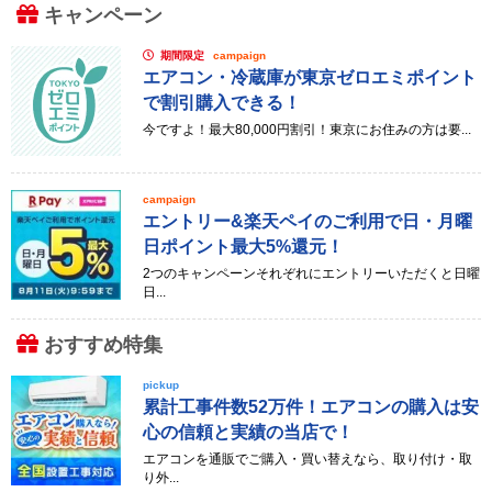
キャンペーン
期間限定
campaign
エアコン・冷蔵庫が東京ゼロエミポイント
で割引購入できる！
今ですよ！最大80,000円割引！東京にお住みの方は要...
campaign
エントリー&楽天ペイのご利用で日・月曜
日ポイント最大5%還元！
2つのキャンペーンそれぞれにエントリーいただくと日曜
日...
おすすめ特集
pickup
累計工事件数52万件！エアコンの購入は安
心の信頼と実績の当店で！
エアコンを通販でご購入・買い替えなら、取り付け・取
り外...