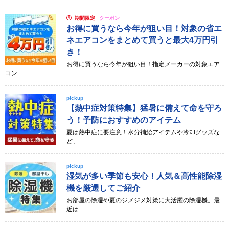
期間限定
クーポン
お得に買うなら今年が狙い目！対象の省エ
ネエアコンをまとめて買うと最大4万円引
き！
お得に買うなら今年が狙い目！指定メーカーの対象エア
コン...
pickup
【熱中症対策特集】猛暑に備えて命を守ろ
う！予防におすすめのアイテム
夏は熱中症に要注意！水分補給アイテムや冷却グッズな
ど、...
pickup
湿気が多い季節も安心！人気＆高性能除湿
機を厳選してご紹介
お部屋の除湿や夏のジメジメ対策に大活躍の除湿機。最
近は...