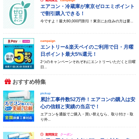
期間限定
campaign
エアコン・冷蔵庫が東京ゼロエミポイント
で割引購入できる！
今ですよ！最大80,000円割引！東京にお住みの方は要...
campaign
エントリー&楽天ペイのご利用で日・月曜
日ポイント最大5%還元！
2つのキャンペーンそれぞれにエントリーいただくと日曜
日...
おすすめ特集
pickup
累計工事件数52万件！エアコンの購入は安
心の信頼と実績の当店で！
エアコンを通販でご購入・買い替えなら、取り付け・取
り外...
期間限定
クーポン