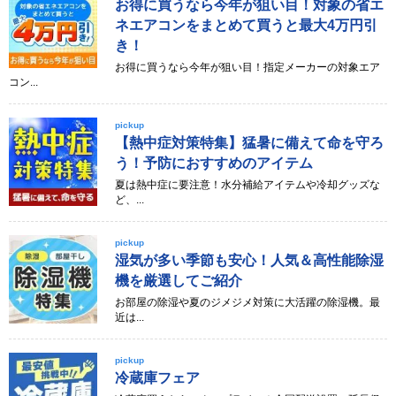
お得に買うなら今年が狙い目！対象の省エ
ネエアコンをまとめて買うと最大4万円引
き！
お得に買うなら今年が狙い目！指定メーカーの対象エア
コン...
pickup
【熱中症対策特集】猛暑に備えて命を守ろ
う！予防におすすめのアイテム
夏は熱中症に要注意！水分補給アイテムや冷却グッズな
ど、...
pickup
湿気が多い季節も安心！人気＆高性能除湿
機を厳選してご紹介
お部屋の除湿や夏のジメジメ対策に大活躍の除湿機。最
近は...
pickup
冷蔵庫フェア