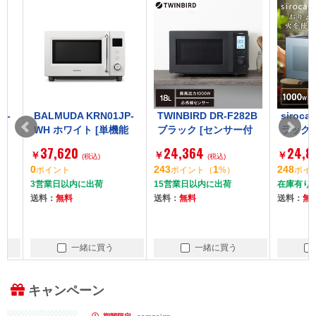
BALMUDA KRN01JP-
TWINBIRD DR-F282B
siroca SX
WH ホワイト [単機能
ブラック [センサー付
ラック お
電子レンジ (20L)]
フラット単機能電子レ
ジ (23L)
37,620
24,364
24,800
￥
￥
￥
(税込)
ンジ (18L)]
(税込)
0
243
1
248
ポイント
ポイント
（
%）
ポイント
3営業日以内に出荷
15営業日以内に出荷
在庫有り
送料：
無料
送料：
無料
送料：
無料
一緒に買う
一緒に買う
一
キャンペーン