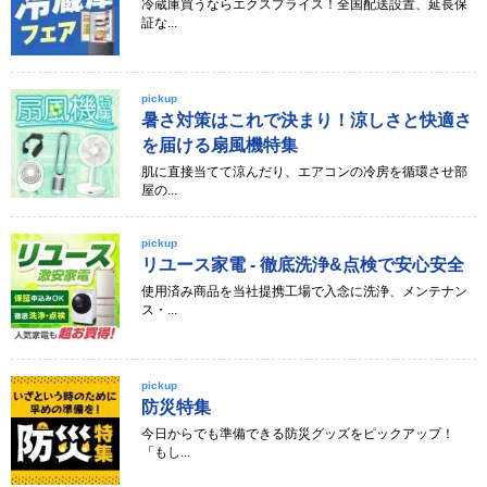
冷蔵庫買うならエクスプライス！全国配送設置、延長保
証な...
pickup
暑さ対策はこれで決まり！涼しさと快適さ
を届ける扇風機特集
肌に直接当てて涼んだり、エアコンの冷房を循環させ部
屋の...
pickup
リユース家電 - 徹底洗浄&点検で安心安全
使用済み商品を当社提携工場で入念に洗浄、メンテナン
ス・...
pickup
防災特集
今日からでも準備できる防災グッズをピックアップ！
「もし...