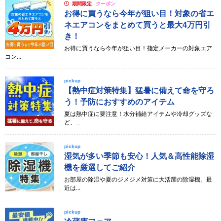
期間限定
クーポン
お得に買うなら今年が狙い目！対象の省エ
ネエアコンをまとめて買うと最大4万円引
き！
お得に買うなら今年が狙い目！指定メーカーの対象エア
コン...
pickup
【熱中症対策特集】猛暑に備えて命を守ろ
う！予防におすすめのアイテム
夏は熱中症に要注意！水分補給アイテムや冷却グッズな
ど、...
pickup
湿気が多い季節も安心！人気＆高性能除湿
機を厳選してご紹介
お部屋の除湿や夏のジメジメ対策に大活躍の除湿機。最
近は...
pickup