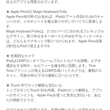
以上のアプリも用意されています。
★ Apple PencilとMagic Keyboard Folio
Apple Pencil(USB-C)があれば、iPadがアート作品のためのキャ
ンバスや、メモやノートを最も取りやすいデバイスに変身しま
す。
Magic Keyboard Folioは、2つのパーツに分かれるフレキシブル
なデザイン。取り外せるキーボードとiPadを守るバックパネル
は、どちらもマグネットで取りつけられます。Apple Pencil(第
1世代)もiPadで使えます※3。
★ 先進的なカメラ
iPadは12MPセンターフレームフロントカメラを搭載。ビデオ
通話をする時や、セルフィーを撮る時に活躍します。True
Toneフラッシュが使える12MP広角バックカメラは、書類のス
キャン、写真や4Kビデオの撮影にぴったりです。
★ Touch IDでロック解除も支払いも
トップボタンにTouch IDを内蔵。iPadのロック解除も、アプリ
へのサインインも、Apple Payを使った安全な支払いも、あな
たの指紋でどうぞ。
※アクセサリは別売りです。在庫が限られている場合がありま