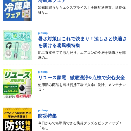
冷蔵庫フェア
冷蔵庫買うならエクスプライス！全国配送設置、延長保
証な...
pickup
暑さ対策はこれで決まり！涼しさと快適さ
を届ける扇風機特集
肌に直接当てて涼んだり、エアコンの冷房を循環させ部
屋の...
pickup
リユース家電 - 徹底洗浄&点検で安心安全
使用済み商品を当社提携工場で入念に洗浄、メンテナン
ス・...
pickup
防災特集
今日からでも準備できる防災グッズをピックアップ！
「もし...