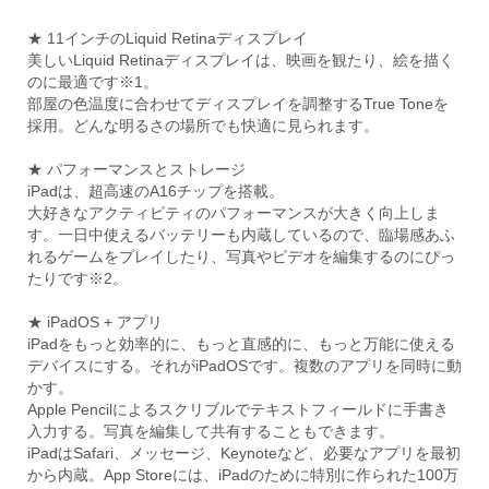
★ 11インチのLiquid Retinaディスプレイ
美しいLiquid Retinaディスプレイは、映画を観たり、絵を描く
のに最適です※1。
部屋の色温度に合わせてディスプレイを調整するTrue Toneを
採用。どんな明るさの場所でも快適に見られます。
★ パフォーマンスとストレージ
iPadは、超高速のA16チップを搭載。
大好きなアクティビティのパフォーマンスが大きく向上しま
す。一日中使えるバッテリーも内蔵しているので、臨場感あふ
れるゲームをプレイしたり、写真やビデオを編集するのにぴっ
たりです※2。
★ iPadOS + アプリ
iPadをもっと効率的に、もっと直感的に、もっと万能に使える
デバイスにする。それがiPadOSです。複数のアプリを同時に動
かす。
Apple Pencilによるスクリブルでテキストフィールドに手書き
入力する。写真を編集して共有することもできます。
iPadはSafari、メッセージ、Keynoteなど、必要なアプリを最初
から内蔵。App Storeには、iPadのために特別に作られた100万