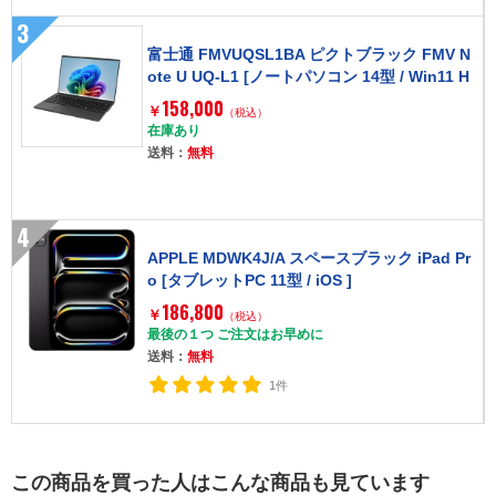
3
富士通 FMVUQSL1BA ピクトブラック FMV N
ote U UQ-L1 [ノートパソコン 14型 / Win11 H
ome / Office搭載オプション付き]
158,000
￥
（税込）
在庫あり
送料：
無料
4
APPLE MDWK4J/A スペースブラック iPad Pr
o [タブレットPC 11型 / iOS ]
186,800
￥
（税込）
最後の１つ ご注文はお早めに
送料：
無料
1件
この商品を買った人はこんな商品も見ています