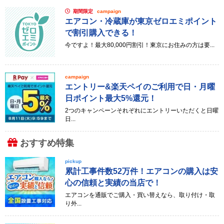
期間限定
campaign
エアコン・冷蔵庫が東京ゼロエミポイント
で割引購入できる！
今ですよ！最大80,000円割引！東京にお住みの方は要...
campaign
エントリー&楽天ペイのご利用で日・月曜
日ポイント最大5%還元！
2つのキャンペーンそれぞれにエントリーいただくと日曜
日...
おすすめ特集
pickup
累計工事件数52万件！エアコンの購入は安
心の信頼と実績の当店で！
エアコンを通販でご購入・買い替えなら、取り付け・取
り外...