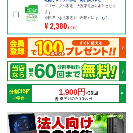
宅配リサイクル券を一緒に購入する
※リサイクル家電・大型家電は対象外となり
ます
※回収できる家電やご利用方法は
こちら
¥ 2,380
(税込)
36
1,900円
分割
回
×36回
の場合...
※ 初月のみ 3,300円