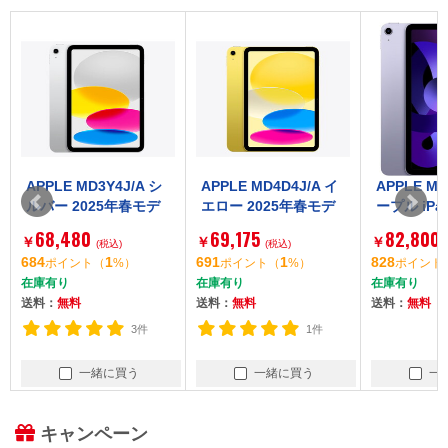
APPLE MD3Y4J/A シ
APPLE MD4D4J/A イ
APPLE MM
ルバー 2025年春モデ
エロー 2025年春モデ
ープル iPad
ル [iPad 11インチ Wi-
ル [iPad 11インチ Wi-
代) [タブレ
68,480
69,175
82,800
￥
￥
￥
Fi 128GB]
(税込)
Fi 128GB]
(税込)
9型 / iOS 
684
1
691
1
828
ポイント
（
%）
ポイント
（
%）
ポイント
ル / 256GB
在庫有り
在庫有り
在庫有り
送料：
無料
送料：
無料
送料：
無料
3件
1件
一緒に買う
一緒に買う
一
キャンペーン