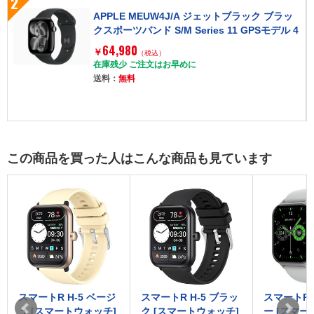
2
APPLE MEUW4J/A ジェットブラック ブラッ
クスポーツバンド S/M Series 11 GPSモデル 4
6mm [Apple Watch]
64,980
￥
（税込）
在庫残少 ご注文はお早めに
送料：
無料
この商品を買った人はこんな商品も見ています
 H-5 ベージ
スマートR H-5 ブラッ
スマートR X-01 グレ
マートウォッチ]
ク [スマートウォッチ]
ー [スマートウォッチ]