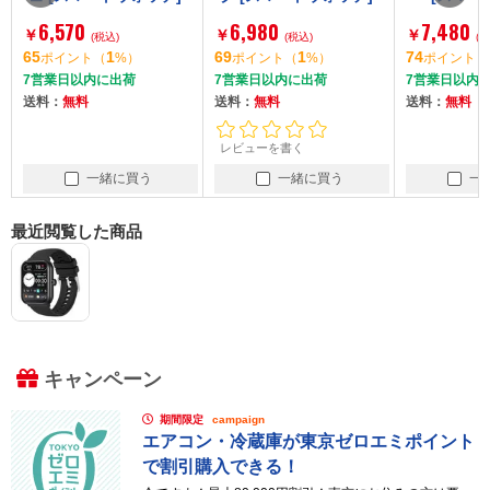
6,980
7,480
￥
￥
(税込)
(税込)
(税込)
1
69
1
74
1
ト
（
%）
ポイント
（
%）
ポイント
（
%）
内に出荷
7営業日以内に出荷
7営業日以内に出荷
送料：
無料
送料：
無料
レビューを書く
一緒に買う
一緒に買う
一緒に買う
最近閲覧した商品
キャンペーン
期間限定
campaign
エアコン・冷蔵庫が東京ゼロエミポイント
で割引購入できる！