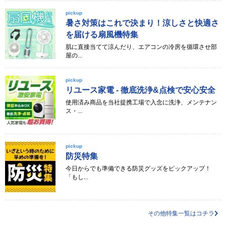
pickup
暑さ対策はこれで決まり！涼しさと快適さ
を届ける扇風機特集
肌に直接当てて涼んだり、エアコンの冷房を循環させ部
屋の...
pickup
リユース家電 - 徹底洗浄&点検で安心安全
使用済み商品を当社提携工場で入念に洗浄、メンテナン
ス・...
pickup
防災特集
今日からでも準備できる防災グッズをピックアップ！
「もし...
その他特集一覧はコチラ