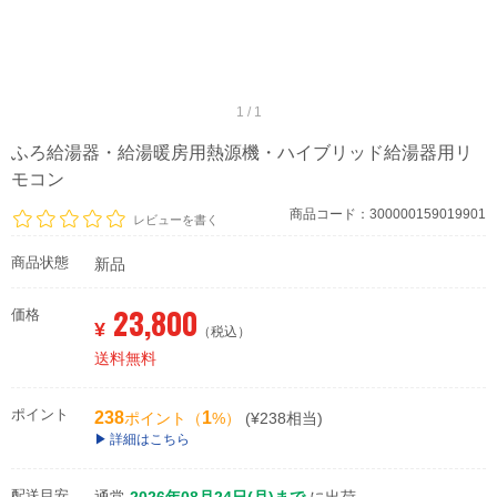
1 / 1
ふろ給湯器・給湯暖房用熱源機・ハイブリッド給湯器用リ
モコン
商品コード：300000159019901
レビューを書く
商品状態
新品
23,800
価格
¥
（税込）
送料無料
ポイント
238
1
ポイント（
%）
(¥238相当)
詳細はこちら
配送目安