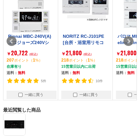
Rinnai MBC-240V(A)
NORITZ RC-J101PE
パロマ MFC-
エコジョーズ240Vシ
[台所・浴室用リモコ
elimo Link
リーズ [給湯器 台所/浴
ン マルチセット(イン
対応 給湯器
20,722
21,800
21,800
￥
￥
￥
室リモコンセット]
(税込)
ターホン付タイプ・エ
(税込)
セット]
(税
207
1
218
1
218
ポイント
（
%）
ポイント
（
%）
ポイント
（
コジョーズ用) ]
在庫有り
15営業日以内に出荷
15営業日以内
送料：
無料
送料：
無料
送料：
無料
5件
10件
一緒に買う
一緒に買う
一緒
最近閲覧した商品