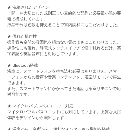
★ 洗練されたデザイン
「間」を大切にした規則正しい直線的な配列と必要最小限の要
素で構成しています。
液晶部分は色数を抑えることで室内調和にもこだわりました。
★ 優れた操作性
操作音も空間の雰囲気を損ねない質のよさにこだわりました。
操作性にも優れ、静電式タッチスイッチで軽く触れるだけ。英
字表記や英語音声にも対応しています。
★ Bluetooth搭載
浴室に、スマートフォンを持ち込む必要はありません。スマー
トフォンからの音声や音楽コンテンツを、浴室リモコンで再生
できます。
また、スマートフォンにかかってきた電話も浴室リモコンで応
対可能です。
★ マイクロバブルバスユニット対応
マイクロバブルバスユニットにも対応しています。上質な入浴
体験をデザインから演出します。
★ 浴室から、台所から、便利なインターホン機能を搭載