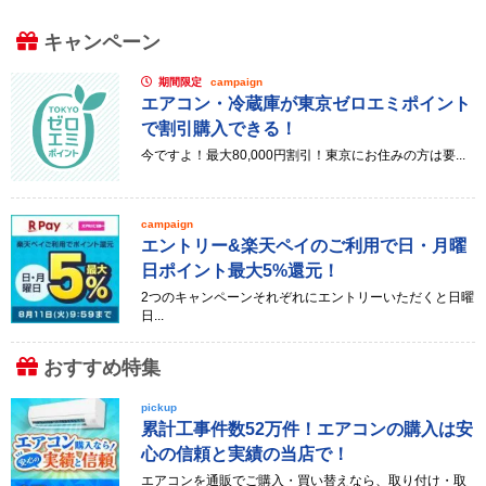
キャンペーン
期間限定
campaign
エアコン・冷蔵庫が東京ゼロエミポイント
で割引購入できる！
今ですよ！最大80,000円割引！東京にお住みの方は要...
campaign
エントリー&楽天ペイのご利用で日・月曜
日ポイント最大5%還元！
2つのキャンペーンそれぞれにエントリーいただくと日曜
日...
おすすめ特集
pickup
累計工事件数52万件！エアコンの購入は安
心の信頼と実績の当店で！
エアコンを通販でご購入・買い替えなら、取り付け・取