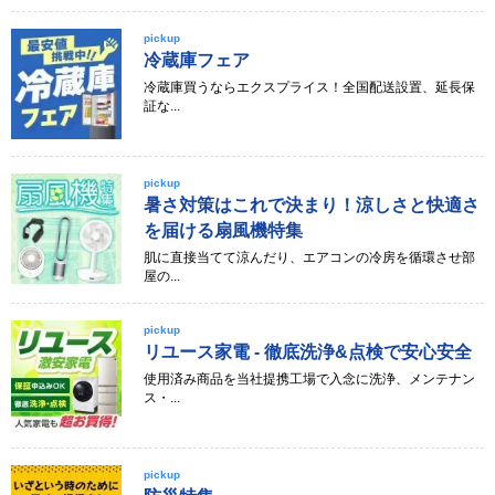
pickup
冷蔵庫フェア
冷蔵庫買うならエクスプライス！全国配送設置、延長保
証な...
pickup
暑さ対策はこれで決まり！涼しさと快適さ
を届ける扇風機特集
肌に直接当てて涼んだり、エアコンの冷房を循環させ部
屋の...
pickup
リユース家電 - 徹底洗浄&点検で安心安全
使用済み商品を当社提携工場で入念に洗浄、メンテナン
ス・...
pickup