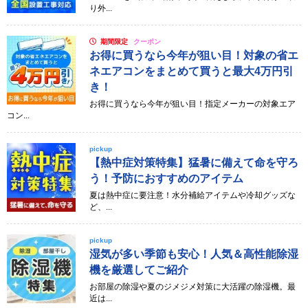
り外...
期間限定
クーポン
お得に買うなら今年が狙い目！対象の省エ
ネエアコンをまとめて買うと最大4万円引
き！
お得に買うなら今年が狙い目！指定メーカーの対象エア
コン...
pickup
【熱中症対策特集】猛暑に備えて命を守ろ
う！予防におすすめのアイテム
夏は熱中症に要注意！水分補給アイテムや冷却グッズな
ど、...
pickup
湿気が多い季節も安心！人気＆高性能除湿
機を厳選してご紹介
お部屋の除湿や夏のジメジメ対策に大活躍の除湿機。最
近は...