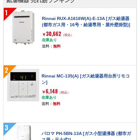
給湯機器 売れ筋ランキング
1
Rinnai RUX-A1616W(A)-E-13A [ガス給湯器
(都市ガス用・16号・給湯専用・屋外壁掛型)]
30,662
￥
（税込）
在庫あり
送料：
無料
2
Rinnai MC-135(A) [ガス給湯器用台所リモコ
ン]
6,148
￥
（税込）
在庫あり
送料：
無料
3
パロマ PH-5BN-13A [ガス小型湯沸器 (都市ガ
ス用・元止式)]