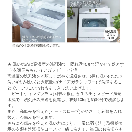
★ 洗い始めに高濃度の洗剤液で、隠れ汚れまで浮かせて落とす
「(衣類長もち)ナイアガラ ビート洗浄」
高濃度の洗剤液を衣類にすばやく浸透させ、(押し洗い)(たたき
洗い)(もみ洗い)と大流量の(ナイアガラシャワー)で洗浄するこ
とで、しつこい汚れもすっきり洗い上げます。
「ビートウィングプラス(回転羽根)」が生み出すスピード浸透
水流で、洗剤液の浸透を促進し、衣類10kgを約30分で洗濯しま
す。
また、高低差を抑えた(ビートスロープ)がやさしく衣類を入れ
替え、布傷みを抑えます。
さらに布傷みを抑えた洗い方により、非常に弱く洗う取扱絵表
示の衣類も洗濯標準コースで一緒に洗えて、毎日のお洗濯をも