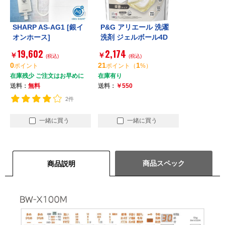
SHARP AS-AG1 [銀イ
P&G アリエール 洗濯
オンホース]
洗剤 ジェルボール4D
微香 詰め替え メガジ
19,602
2,174
￥
￥
(税込)
ャンボ 83個
(税込)
0
21
1
ポイント
ポイント
（
%）
在庫残少 ご注文はお早めに
在庫有り
送料：
無料
送料：
￥550
2件
一緒に買う
一緒に買う
商品スペック
商品説明