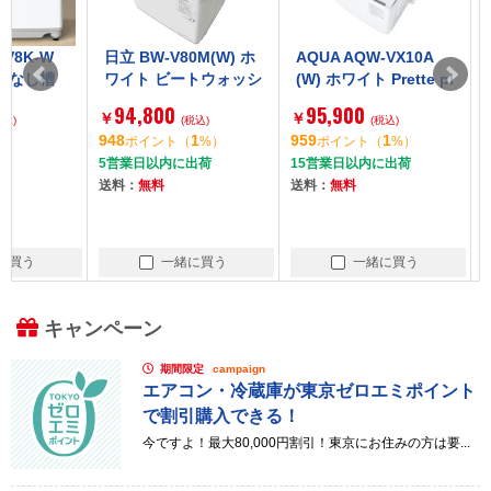
日立 BW-V80M(W) ホ
AQUA AQW-VX10A
SHARP ES
ワイト ビートウォッシ
(W) ホワイト Prette pl
ホワイト系
ュ [全自動洗濯機 (8.0k
us [全自動洗濯機 (10.
[全自動洗濯機
94,800
95,900
99,800
￥
￥
￥
g)]
(税込)
0kg)]
(税込)
g)]
948
1
959
1
0
ポイント
（
%）
ポイント
（
%）
ポイント
5営業日以内に出荷
15営業日以内に出荷
在庫有り
送料：
無料
送料：
無料
送料：
無料
一緒に買う
一緒に買う
一
キャンペーン
期間限定
campaign
エアコン・冷蔵庫が東京ゼロエミポイント
で割引購入できる！
今ですよ！最大80,000円割引！東京にお住みの方は要...