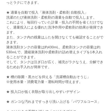
っとラクにできます。
★ 適量を自動で投入「液体洗剤・柔軟剤 自動投入」
洗濯のたび液体洗剤・柔軟剤の適量を自動で投入します。
これにより、毎回行っていた計量・投入の手間を省くだけでな
く、適量投入による優れた洗浄作用や柔軟剤の効果が発揮でき
ます。
また、タンク内の残量はふたを開けなくても確認することがで
きます。
液体洗剤タンクの容量は約430mL、柔軟剤タンクの容量は約
530mLで、濃縮液体洗剤や柔軟剤の詰め替えタイプを1本入れ
ることができます。
そして、タンクは注ぎ口が広く、補充がラクなうえ、分解でき
るためお手入れが簡単です。
★ 槽の除菌・黒カビを抑える「洗濯槽自動おそうじ」
※使用水量・消費電力量・運転時間が増えます。
★ 投入口が低く衣類が取り出しやすいデザイン
★ ガンコな汚れまですっきり洗い上げる「パワフルコース」