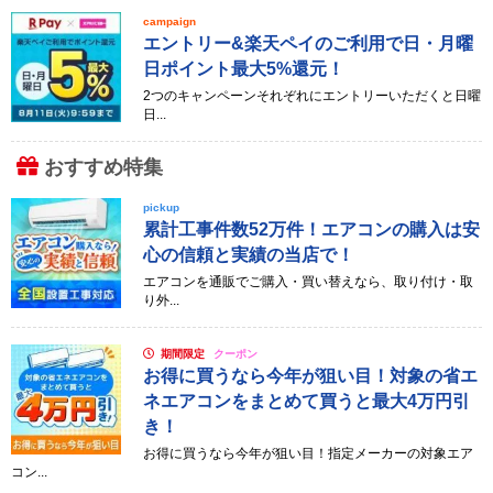
campaign
エントリー&楽天ペイのご利用で日・月曜
日ポイント最大5%還元！
2つのキャンペーンそれぞれにエントリーいただくと日曜
日...
おすすめ特集
pickup
累計工事件数52万件！エアコンの購入は安
心の信頼と実績の当店で！
エアコンを通販でご購入・買い替えなら、取り付け・取
り外...
期間限定
クーポン
お得に買うなら今年が狙い目！対象の省エ
ネエアコンをまとめて買うと最大4万円引
き！
お得に買うなら今年が狙い目！指定メーカーの対象エア
コン...