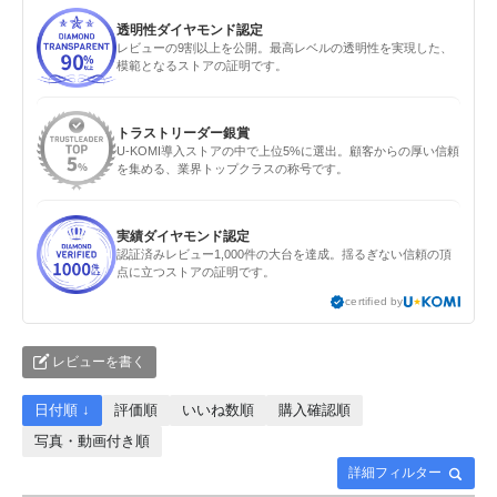
透明性ダイヤモンド認定
レビューの9割以上を公開。最高レベルの透明性を実現した、
模範となるストアの証明です。
トラストリーダー銀賞
U-KOMI導入ストアの中で上位5%に選出。顧客からの厚い信頼
を集める、業界トップクラスの称号です。
実績ダイヤモンド認定
認証済みレビュー1,000件の大台を達成。揺るぎない信頼の頂
点に立つストアの証明です。
certified by
レビューを書く
日付順 ↓
評価順
いいね数順
購入確認順
写真・動画付き順
詳細フィルター