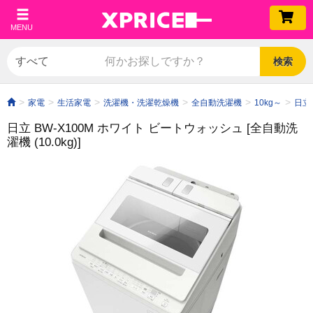
MENU
検索
家電
生活家電
洗濯機・洗濯乾燥機
全自動洗濯機
10kg～
日立 
日立 BW-X100M ホワイト ビートウォッシュ [全自動洗
濯機 (10.0kg)]