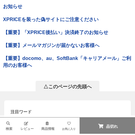
お知らせ
XPRICEを装った偽サイトにご注意ください
【重要】「XPRICE後払い」決済終了のお知らせ
【重要】メールマガジンが届かないお客様へ
【重要】docomo、au、SoftBank「キャリアメール」ご利
用のお客様へ
△このページの先頭へ
注目ワード
東京ゼロエミ 割引
除湿機
エアコン 6畳
検索
品切れ
検索
レビュー
商品情報
お気に入り
延長保証セット
リユース家電