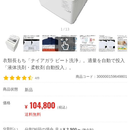
1 / 13
衣類長もち「ナイアガラ ビート洗浄」。適量を自動で投入
「液体洗剤・柔軟剤 自動投入」。
商品コード：300000159649801
4件
商品状態
新品
104,800
価格
¥
（税込）
送料無料
分割払い
分割36回の場合 月々
¥ 2,900～
(無金利)