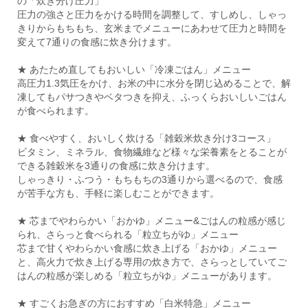
の「炊き分け圧力」
圧力の強さと圧力をかける時間を調整して、すしめし、しゃっ
きりからもちもち、玄米までメニューにあわせて圧力と時間を
変えて7通りの食感に炊き分けます。
★ あたため直してもおいしい「冷凍ごはん」メニュー
高圧力1.3気圧をかけ、お米の中に水分を閉じ込めることで、解
凍してもパサつきやベタつきを抑え、ふっくらおいしいごはん
が食べられます。
★ 食べやすく、おいしく炊ける「雑穀米炊き分け3コース」
ビタミン、ミネラル、食物繊維など様々な栄養素をとることが
できる雑穀米を3通りの食感に炊き分けます。
しゃっきり・ふつう・もちもちの3通りから選べるので、食感
が苦手な方も、手軽に楽しむことができます。
★ 芯までやわらかい「おかゆ」メニュー&ごはんの粒感が感じ
られ、さらっと食べられる「粒立ちがゆ」メニュー
芯まで甘くやわらかい食感に炊き上げる「おかゆ」メニュー
と、高火力で炊き上げる専用の炊き方で、さらっとしていてご
はんの粒感が楽しめる「粒立ちがゆ」メニューがあります。
★ すごくお急ぎの方におすすめ「白米特急」メニュー