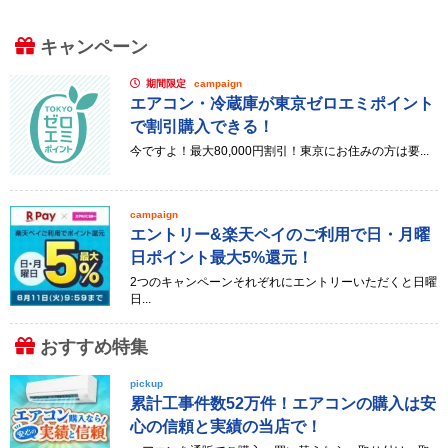
キャンペーン
期間限定
campaign
エアコン・冷蔵庫が東京ゼロエミポイント
で割引購入できる！
今ですよ！最大80,000円割引！東京にお住みの方は要...
campaign
エントリー&楽天ペイのご利用で日・月曜
日ポイント最大5%還元！
2つのキャンペーンそれぞれにエントリーいただくと日曜
日...
おすすめ特集
pickup
累計工事件数52万件！エアコンの購入は安
心の信頼と実績の当店で！