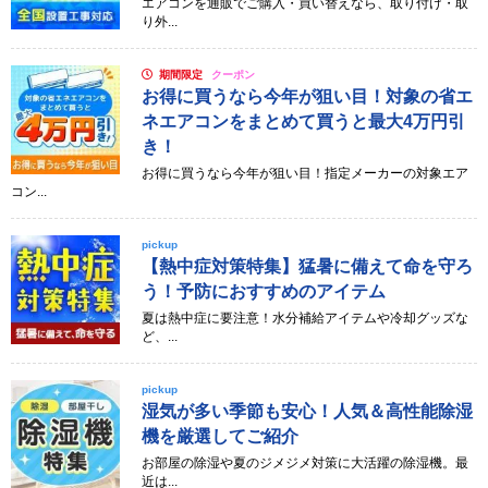
エアコンを通販でご購入・買い替えなら、取り付け・取
り外...
期間限定
クーポン
お得に買うなら今年が狙い目！対象の省エ
ネエアコンをまとめて買うと最大4万円引
き！
お得に買うなら今年が狙い目！指定メーカーの対象エア
コン...
pickup
【熱中症対策特集】猛暑に備えて命を守ろ
う！予防におすすめのアイテム
夏は熱中症に要注意！水分補給アイテムや冷却グッズな
ど、...
pickup
湿気が多い季節も安心！人気＆高性能除湿
機を厳選してご紹介
お部屋の除湿や夏のジメジメ対策に大活躍の除湿機。最
近は...