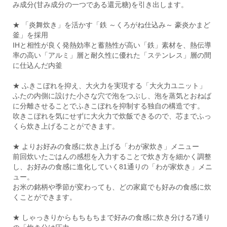
み成分(甘み成分の一つである還元糖)を引き出します。
★ 「炎舞炊き」を活かす「鉄 ～くろがね仕込み～ 豪炎かまど
釜」を採用
IHと相性が良く発熱効率と蓄熱性が高い「鉄」素材を、熱伝導
率の高い「アルミ」層と耐久性に優れた「ステンレス」層の間
に仕込んだ内釜
★ ふきこぼれを抑え、大火力を実現する「大火力ユニット」
ふたの内側に設けた小さな穴で泡をつぶし、泡を蒸気とおねば
に分離させることでふきこぼれを抑制する独自の構造です。
吹きこぼれを気にせずに大火力で炊飯できるので、芯までふっ
くら炊き上げることができます。
★ よりお好みの食感に炊き上げる「わが家炊き」メニュー
前回炊いたごはんの感想を入力することで炊き方を細かく調整
し、お好みの食感に進化していく81通りの「わが家炊き」メニ
ュー。
お米の銘柄や季節が変わっても、どの家庭でも好みの食感に炊
くことができます。
★ しゃっきりからもちもちまで好みの食感に炊き分ける7通り