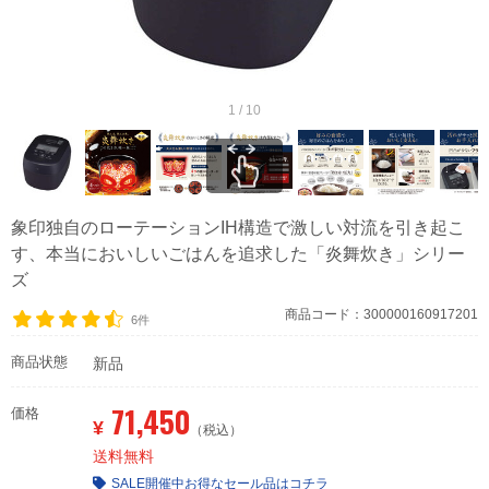
1 / 10
象印独自のローテーションIH構造で激しい対流を引き起こ
す、本当においしいごはんを追求した「炎舞炊き」シリー
ズ
商品コード：300000160917201
6件
商品状態
新品
71,450
価格
¥
（税込）
送料無料
SALE開催中
お得なセール品はコチラ