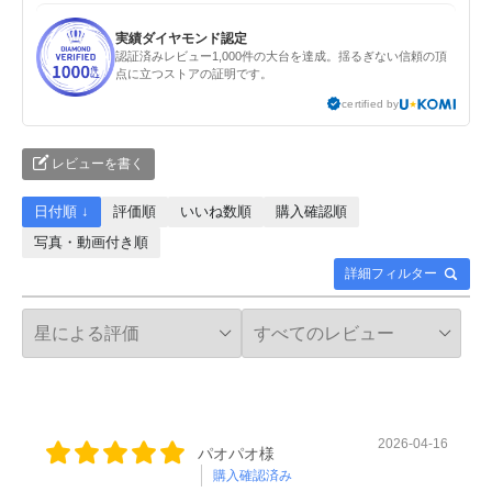
実績ダイヤモンド認定
認証済みレビュー1,000件の大台を達成。揺るぎない信頼の頂
点に立つストアの証明です。
certified by
レビューを書く
日付順 ↓
評価順
いいね数順
購入確認順
写真・動画付き順
詳細フィルター
2026-04-16
パオパオ様
購入確認済み