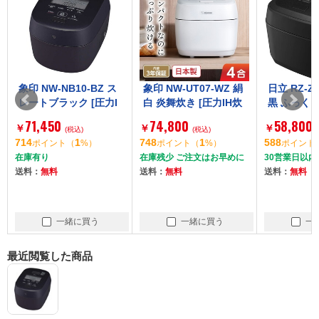
象印 NW-NB10-BZ ス
象印 NW-UT07-WZ 絹
日立 RZ-Z1
レートブラック [圧力I
白 炎舞炊き [圧力IH炊
黒 ふっくら
H炊飯器 (5.5合炊き)]
飯器(4合炊き)]
H炊飯器 (5
71,450
74,800
58,800
￥
￥
￥
(税込)
(税込)
714
1
748
1
588
ポイント
（
%）
ポイント
（
%）
ポイント
在庫有り
在庫残少 ご注文はお早めに
30営業日以内
送料：
無料
送料：
無料
送料：
無料
一緒に買う
一緒に買う
一
最近閲覧した商品