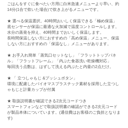
ごはんをすぐに食べたい方用に白米急速メニューより早い、約
14分(1合で炊いた場合)で炊き上がるメニューです。
★ 選べる保温選択。40時間おいしく保温できる「極め保温」
底センサーが保温に最適な火加減で温度コントロールします。
水分の蒸発を抑え、40時間までおいしく保温します。
長時間保温しない方におすすめの「高め保温」メニュー、保温
しない方におすすめの「保温なし」メニューがあります。
★ お手入れ簡単「蒸気口セットなし」「フラットトップパネ
ル」「フラットフレーム」「内ぶた食器洗い乾燥機対応」
毎回洗う点数は、はずして洗える内ぶたと内釜の2点だけ。
★ 「 立つしゃもじ &プッシュボタン」
環境に配慮したバイオマスプラスチック素材を採用した立つし
ゃもじと計量カップが付属
★ 取扱説明書が確認できる2次元コードつき
スマートフォンなどで取扱説明書の確認ができる2次元コード
が製品本体についています。(通信費はお客様のご負担となりま
す)