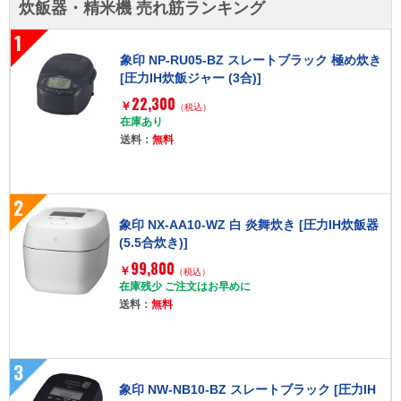
炊飯器・精米機 売れ筋ランキング
1
象印 NP-RU05-BZ スレートブラック 極め炊き
[圧力IH炊飯ジャー (3合)]
22,300
￥
（税込）
在庫あり
送料：
無料
2
象印 NX-AA10-WZ 白 炎舞炊き [圧力IH炊飯器
(5.5合炊き)]
99,800
￥
（税込）
在庫残少 ご注文はお早めに
送料：
無料
3
象印 NW-NB10-BZ スレートブラック [圧力IH