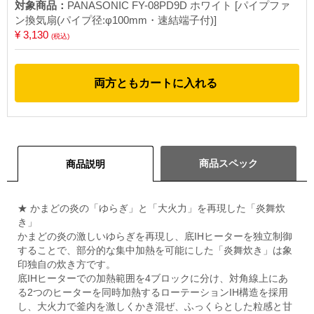
対象商品：
PANASONIC FY-08PD9D ホワイト [パイプファ
ン換気扇(パイプ径:φ100mm・速結端子付)]
¥ 3,130
(税込)
両方ともカートに入れる
商品スペック
商品説明
★ かまどの炎の「ゆらぎ」と「大火力」を再現した「炎舞炊
き」
かまどの炎の激しいゆらぎを再現し、底IHヒーターを独立制御
することで、部分的な集中加熱を可能にした「炎舞炊き」は象
印独自の炊き方です。
底IHヒーターでの加熱範囲を4ブロックに分け、対角線上にあ
る2つのヒーターを同時加熱するローテーションIH構造を採用
し、大火力で釜内を激しくかき混ぜ、ふっくらとした粒感と甘