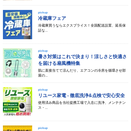
pickup
冷蔵庫フェア
冷蔵庫買うならエクスプライス！全国配送設置、延長保
証な...
pickup
暑さ対策はこれで決まり！涼しさと快適さ
を届ける扇風機特集
肌に直接当てて涼んだり、エアコンの冷房を循環させ部
屋の...
pickup
リユース家電 - 徹底洗浄&点検で安心安全
使用済み商品を当社提携工場で入念に洗浄、メンテナン
ス・...
pickup