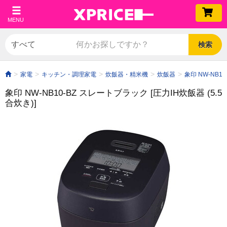
MENU
検索
家電
キッチン・調理家電
炊飯器・精米機
炊飯器
象印 NW-NB1
象印 NW-NB10-BZ スレートブラック [圧力IH炊飯器 (5.5
合炊き)]