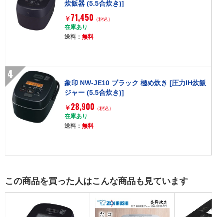
炊飯器 (5.5合炊き)]
71,450
￥
（税込）
在庫あり
送料：
無料
4
象印 NW-JE10 ブラック 極め炊き [圧力IH炊飯
ジャー (5.5合炊き)]
28,900
￥
（税込）
在庫あり
送料：
無料
この商品を買った人はこんな商品も見ています