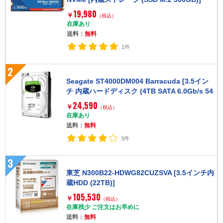
19,980
￥
（税込）
在庫あり
送料：
無料
1件
2
Seagate ST4000DM004 Barracuda [3.5イン
チ 内蔵ハードディスク (4TB SATA 6.0Gb/s 54
00rpm ) バルク品]
24,590
￥
（税込）
在庫あり
送料：
無料
3件
3
東芝 N300B22-HDWG82CUZSVA [3.5インチ内
蔵HDD (22TB)]
105,530
￥
（税込）
在庫残少 ご注文はお早めに
送料：
無料