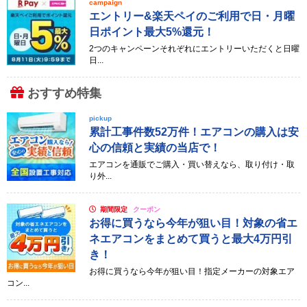
campaign
エントリー&楽天ペイのご利用で日・月曜
日ポイント最大5%還元！
2つのキャンペーンそれぞれにエントリーいただくと日曜
日...
おすすめ特集
pickup
累計工事件数52万件！エアコンの購入は安
心の信頼と実績の当店で！
エアコンを通販でご購入・買い替えなら、取り付け・取
り外...
期間限定
クーポン
お得に買うなら今年が狙い目！対象の省エ
ネエアコンをまとめて買うと最大4万円引
き！
お得に買うなら今年が狙い目！指定メーカーの対象エア
コン...