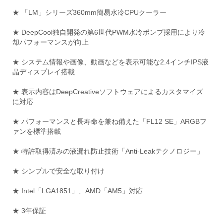
★ 「LM」シリーズ360mm簡易水冷CPUクーラー
★ DeepCool独自開発の第6世代PWM水冷ポンプ採用により冷
却パフォーマンスが向上
★ システム情報や画像、動画などを表示可能な2.4インチIPS液
晶ディスプレイ搭載
★ 表示内容はDeepCreativeソフトウェアによるカスタマイズ
に対応
★ パフォーマンスと長寿命を兼ね備えた「FL12 SE」ARGBフ
ァンを標準搭載
★ 特許取得済みの液漏れ防止技術「Anti-Leakテクノロジー」
★ シンプルで安全な取り付け
★ Intel「LGA1851」、AMD「AM5」対応
★ 3年保証