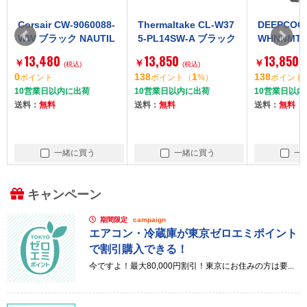
Corsair CW-9060088-
Thermaltake CL-W37
DEEPCOOL
WW ブラック NAUTIL
5-PL14SW-A ブラック
WHNNMT
US 240 RS [CPUクー
TH280 ARGB Sync V
ASSASSIN 
13,480
13,850
13,850
￥
￥
￥
ラー]
(税込)
2 CPU Liquid Cooler
(税込)
Uクーラー]
(
0
138
1
138
ポイント
ポイント
（
%）
ポイント
[CPUクーラー]
10営業日以内に出荷
10営業日以内に出荷
10営業日以内
送料：
無料
送料：
無料
送料：
無料
一緒に買う
一緒に買う
一
キャンペーン
期間限定
campaign
エアコン・冷蔵庫が東京ゼロエミポイント
で割引購入できる！
今ですよ！最大80,000円割引！東京にお住みの方は要...