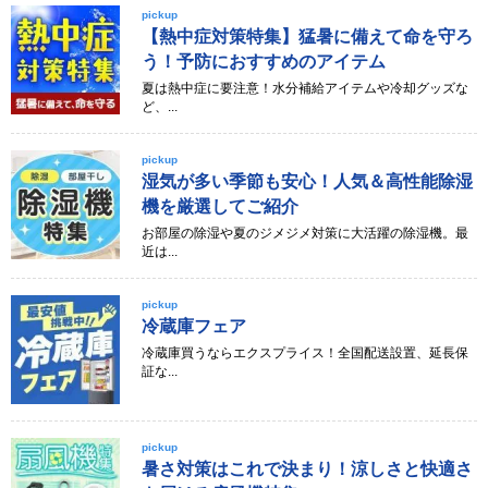
pickup
【熱中症対策特集】猛暑に備えて命を守ろ
う！予防におすすめのアイテム
夏は熱中症に要注意！水分補給アイテムや冷却グッズな
ど、...
pickup
湿気が多い季節も安心！人気＆高性能除湿
機を厳選してご紹介
お部屋の除湿や夏のジメジメ対策に大活躍の除湿機。最
近は...
pickup
冷蔵庫フェア
冷蔵庫買うならエクスプライス！全国配送設置、延長保
証な...
pickup
暑さ対策はこれで決まり！涼しさと快適さ