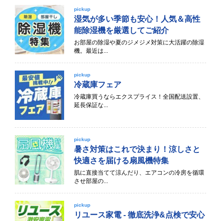
pickup
湿気が多い季節も安心！人気＆高性
能除湿機を厳選してご紹介
お部屋の除湿や夏のジメジメ対策に大活躍の除湿
機。最近は...
pickup
冷蔵庫フェア
冷蔵庫買うならエクスプライス！全国配送設置、
延長保証な...
pickup
暑さ対策はこれで決まり！涼しさと
快適さを届ける扇風機特集
肌に直接当てて涼んだり、エアコンの冷房を循環
させ部屋の...
pickup
リユース家電 - 徹底洗浄&点検で安心