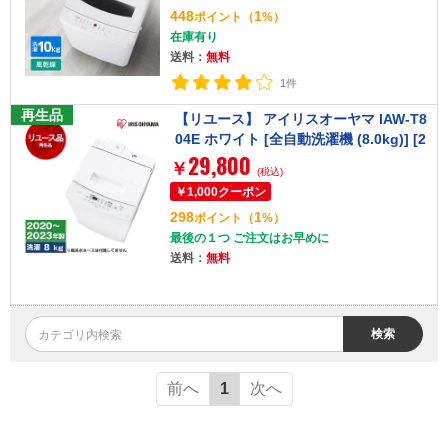
448
1
ポイント
（
%）
在庫有り
送料：
無料
1件
再生品
【リユース】 アイリスオーヤマ IAW-T8
04E ホワイト [全自動洗濯機 (8.0kg)] [2
29,800
020～2023年製]
￥
(税込)
298
1
ポイント
（
%）
最後の１つ ご注文はお早めに
送料：
無料
検索
前へ
1
次へ