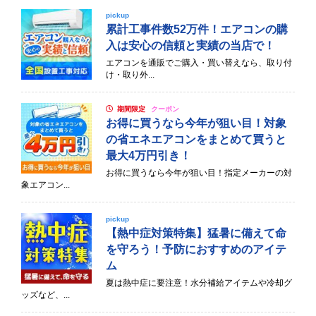
pickup
累計工事件数52万件！エアコンの購
入は安心の信頼と実績の当店で！
エアコンを通販でご購入・買い替えなら、取り付
け・取り外...
期間限定
クーポン
お得に買うなら今年が狙い目！対象
の省エネエアコンをまとめて買うと
最大4万円引き！
お得に買うなら今年が狙い目！指定メーカーの対
象エアコン...
pickup
【熱中症対策特集】猛暑に備えて命
を守ろう！予防におすすめのアイテ
ム
夏は熱中症に要注意！水分補給アイテムや冷却グ
ッズなど、...