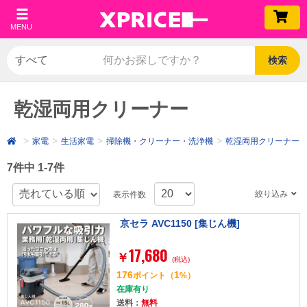
MENU
検索
乾湿両用クリーナー
家電
生活家電
掃除機・クリーナー・洗浄機
乾湿両用クリーナー
7件中 1-7件
絞り込み
表示件数
京セラ AVC1150 [集じん機]
17,680
￥
(税込)
176
1
ポイント
（
%）
在庫有り
送料：
無料