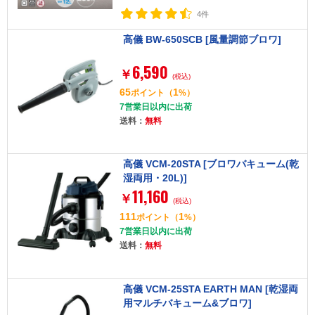
4件
高儀 BW-650SCB [風量調節ブロワ]
6,590
￥
(税込)
65
1
ポイント
（
%）
7営業日以内に出荷
送料：
無料
高儀 VCM-20STA [ブロワバキューム(乾
湿両用・20L)]
11,160
￥
(税込)
111
1
ポイント
（
%）
7営業日以内に出荷
送料：
無料
高儀 VCM-25STA EARTH MAN [乾湿両
用マルチバキューム&ブロワ]