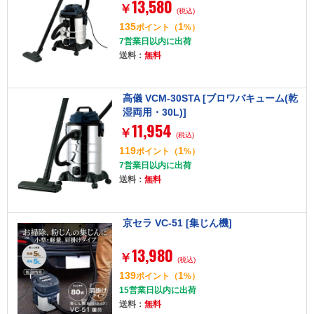
13,580
￥
(税込)
135
1
ポイント
（
%）
7営業日以内に出荷
送料：
無料
高儀 VCM-30STA [ブロワバキューム(乾
湿両用・30L)]
11,954
￥
(税込)
119
1
ポイント
（
%）
7営業日以内に出荷
送料：
無料
京セラ VC-51 [集じん機]
13,980
￥
(税込)
139
1
ポイント
（
%）
15営業日以内に出荷
送料：
無料