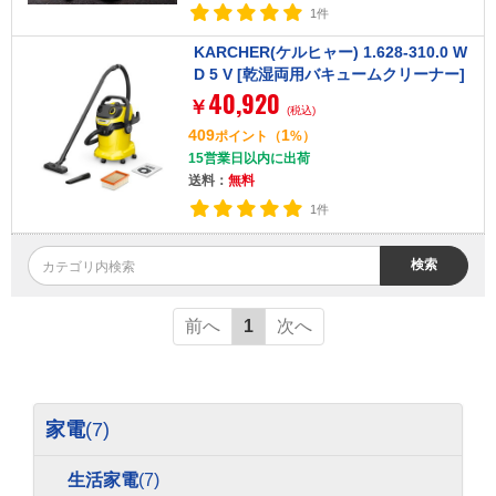
1件
KARCHER(ケルヒャー) 1.628-310.0 W
D 5 V [乾湿両用バキュームクリーナー]
40,920
￥
(税込)
409
1
ポイント
（
%）
15営業日以内に出荷
送料：
無料
1件
検索
前へ
1
次へ
家電
(7)
生活家電
(7)