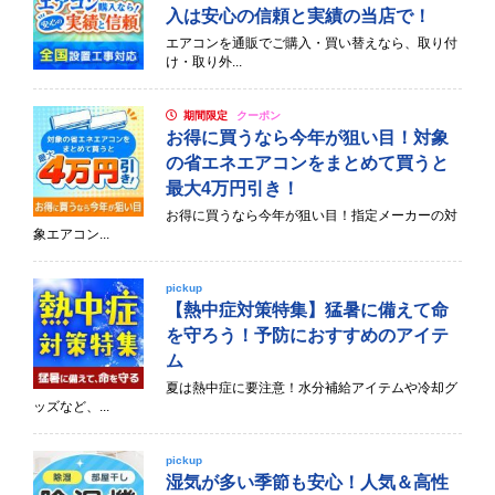
入は安心の信頼と実績の当店で！
エアコンを通販でご購入・買い替えなら、取り付
け・取り外...
期間限定
クーポン
お得に買うなら今年が狙い目！対象
の省エネエアコンをまとめて買うと
最大4万円引き！
お得に買うなら今年が狙い目！指定メーカーの対
象エアコン...
pickup
【熱中症対策特集】猛暑に備えて命
を守ろう！予防におすすめのアイテ
ム
夏は熱中症に要注意！水分補給アイテムや冷却グ
ッズなど、...
pickup
湿気が多い季節も安心！人気＆高性