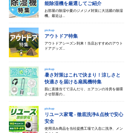
能除湿機を厳選してご紹介
お部屋の除湿や夏のジメジメ対策に大活躍の除湿
機。最近は...
pickup
アウトドア特集
アウトドアシーズン到来！当店おすすめのアウト
ドアグッズ...
pickup
暑さ対策はこれで決まり！涼しさと
快適さを届ける扇風機特集
肌に直接当てて涼んだり、エアコンの冷房を循環
させ部屋の...
pickup
リユース家電 - 徹底洗浄&点検で安心
安全
使用済み商品を当社提携工場で入念に洗浄、メン