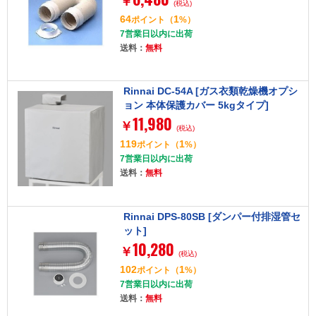
￥
(税込)
64
1
ポイント
（
%）
7営業日以内に出荷
送料：
無料
Rinnai DC-54A [ガス衣類乾燥機オプシ
ョン 本体保護カバー 5kgタイプ]
11,980
￥
(税込)
119
1
ポイント
（
%）
7営業日以内に出荷
送料：
無料
Rinnai DPS-80SB [ダンパー付排湿管セ
ット]
10,280
￥
(税込)
102
1
ポイント
（
%）
7営業日以内に出荷
送料：
無料