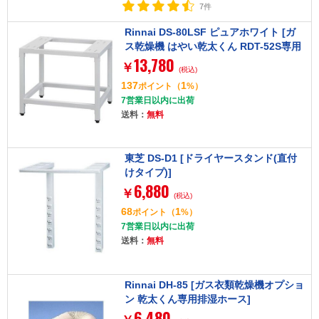
7件
Rinnai DS-80LSF ピュアホワイト [ガ
ス乾燥機 はやい乾太くん RDT-52S専用
13,780
台(低)]
￥
(税込)
137
1
ポイント
（
%）
7営業日以内に出荷
送料：
無料
東芝 DS-D1 [ドライヤースタンド(直付
けタイプ)]
6,880
￥
(税込)
68
1
ポイント
（
%）
7営業日以内に出荷
送料：
無料
Rinnai DH-85 [ガス衣類乾燥機オプショ
ン 乾太くん専用排湿ホース]
6,480