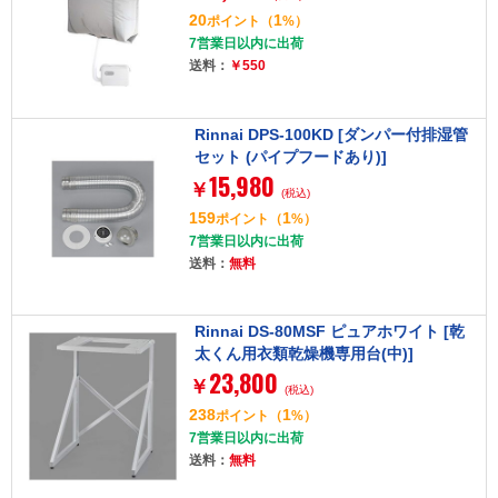
20
1
ポイント
（
%）
7営業日以内に出荷
送料：
￥550
Rinnai DPS-100KD [ダンパー付排湿管
セット (パイプフードあり)]
15,980
￥
(税込)
159
1
ポイント
（
%）
7営業日以内に出荷
送料：
無料
Rinnai DS-80MSF ピュアホワイト [乾
太くん用衣類乾燥機専用台(中)]
23,800
￥
(税込)
238
1
ポイント
（
%）
7営業日以内に出荷
送料：
無料