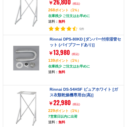
26,800
￥
(税込)
268
1
ポイント
（
%）
在庫残少 ご注文はお早めに
送料：
無料
5件
Rinnai DPS-80KD [ダンパー付排湿管セ
ット (パイプフードあり)]
13,980
￥
(税込)
139
1
ポイント
（
%）
在庫残少 ご注文はお早めに
送料：
無料
Rinnai DS-54HSF ピュアホワイト [ガ
ス衣類乾燥機専用台(高)]
22,980
￥
(税込)
229
1
ポイント
（
%）
7営業日以内に出荷
送料：
無料