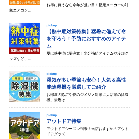
お得に買うなら今年が狙い目！指定メーカーの対
象エアコン...
pickup
【熱中症対策特集】猛暑に備えて命
を守ろう！予防におすすめのアイテ
ム
夏は熱中症に要注意！水分補給アイテムや冷却グ
ッズなど、...
pickup
湿気が多い季節も安心！人気＆高性
能除湿機を厳選してご紹介
お部屋の除湿や夏のジメジメ対策に大活躍の除湿
機。最近は...
pickup
アウトドア特集
アウトドアシーズン到来！当店おすすめのアウト
ドアグッズ...