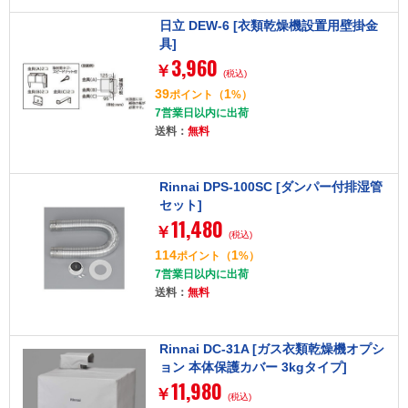
日立 DEW-6 [衣類乾燥機設置用壁掛金
具]
3,960
￥
(税込)
39
1
ポイント
（
%）
7営業日以内に出荷
送料：
無料
Rinnai DPS-100SC [ダンパー付排湿管
セット]
11,480
￥
(税込)
114
1
ポイント
（
%）
7営業日以内に出荷
送料：
無料
Rinnai DC-31A [ガス衣類乾燥機オプシ
ョン 本体保護カバー 3kgタイプ]
11,980
￥
(税込)