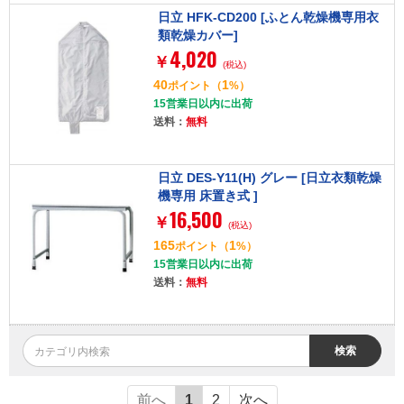
日立 HFK-CD200 [ふとん乾燥機専用衣
類乾燥カバー]
4,020
￥
(税込)
40
1
ポイント
（
%）
15営業日以内に出荷
送料：
無料
日立 DES-Y11(H) グレー [日立衣類乾燥
機専用 床置き式 ]
16,500
￥
(税込)
165
1
ポイント
（
%）
15営業日以内に出荷
送料：
無料
検索
前へ
1
2
次へ