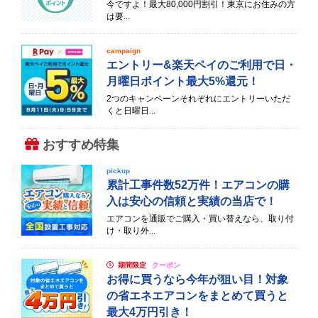
今ですよ！最大80,000円割引！東京にお住みの方
は要...
campaign
エントリー&楽天ペイのご利用で日・
月曜日ポイント最大5%還元！
2つのキャンペーンそれぞれにエントリーいただ
くと日曜日...
おすすめ特集
pickup
累計工事件数52万件！エアコンの購
入は安心の信頼と実績の当店で！
エアコンを通販でご購入・買い替えなら、取り付
け・取り外...
期間限定
クーポン
お得に買うなら今年が狙い目！対象
の省エネエアコンをまとめて買うと
最大4万円引き！