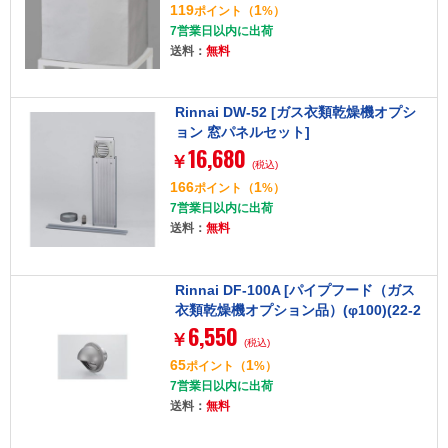
119
1
ポイント
（
%）
7営業日以内に出荷
送料：
無料
Rinnai DW-52 [ガス衣類乾燥機オプシ
ョン 窓パネルセット]
16,680
￥
(税込)
166
1
ポイント
（
%）
7営業日以内に出荷
送料：
無料
Rinnai DF-100A [パイプフード（ガス
衣類乾燥機オプション品）(φ100)(22-2
6,550
027)]
￥
(税込)
65
1
ポイント
（
%）
7営業日以内に出荷
送料：
無料