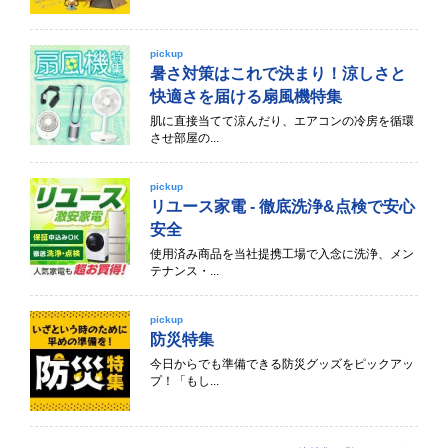
pickup
暑さ対策はこれで決まり！涼しさと
快適さを届ける扇風機特集
肌に直接当てて涼んだり、エアコンの冷房を循環
させ部屋の...
pickup
リユース家電 - 徹底洗浄&点検で安心
安全
使用済み商品を当社提携工場で入念に洗浄、メン
テナンス・...
pickup
防災特集
今日からでも準備できる防災グッズをピックアッ
プ！「もし...