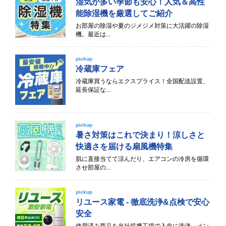
湿気が多い季節も安心！人気＆高性
能除湿機を厳選してご紹介
お部屋の除湿や夏のジメジメ対策に大活躍の除湿
機。最近は...
pickup
冷蔵庫フェア
冷蔵庫買うならエクスプライス！全国配送設置、
延長保証な...
pickup
暑さ対策はこれで決まり！涼しさと
快適さを届ける扇風機特集
肌に直接当てて涼んだり、エアコンの冷房を循環
させ部屋の...
pickup
リユース家電 - 徹底洗浄&点検で安心
安全