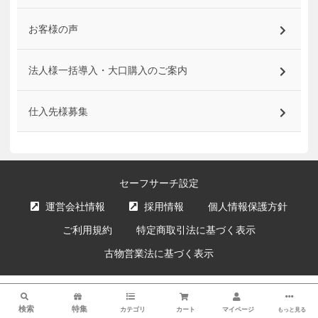
お客様の声
法人様一括導入・大口購入のご案内
仕入先様募集
セーフサーチ設定
運営会社情報
採用情報
個人情報保護方針
ご利用規約
特定商取引法に基づく表示
古物営業法に基づく表示
サイト内の文章、画像などの著作物はエクスプライス株式会社に属します。
検索
複製、無断転載を禁止します。
検索
特集
カテゴリ
カート
マイページ
もっと見る
© XPRICE Inc. All Rights Reserved.