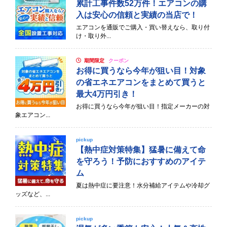
累計工事件数52万件！エアコンの購
入は安心の信頼と実績の当店で！
エアコンを通販でご購入・買い替えなら、取り付
け・取り外...
期間限定
クーポン
お得に買うなら今年が狙い目！対象
の省エネエアコンをまとめて買うと
最大4万円引き！
お得に買うなら今年が狙い目！指定メーカーの対
象エアコン...
pickup
【熱中症対策特集】猛暑に備えて命
を守ろう！予防におすすめのアイテ
ム
夏は熱中症に要注意！水分補給アイテムや冷却グ
ッズなど、...
pickup