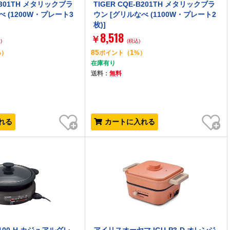
-B301TH メタリックブラ
TIGER CQE-B201TH メタリックブラ
べ (1200W・プレート3
ウン [グリルなべ (1100W・プレート2
枚)]
8,518
￥
)
(税込)
85
1
%）
ポイント
（
%）
在庫有り
送料：
無料
お気に入り
お気に入り
れる
カートに入れる