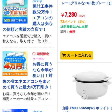
pickup
レー [グリルなべ(3枚プレート)]
累計工事件
数52万件！
7,280
￥
(税込)
エアコンの
72
1
ポイント
（
%）
購入は安心
15営業日以内に出荷
の信頼と実績の当店で！
送料：
無料
エアコンを通販でご購入・買い
替えなら、取り付け・取り外...
期間限定
カートに入れる
クーポン
お得に買う
なら今年が
狙い目！対
象の省エネエアコンをまと
めて買うと最大4万円引き！
お得に買うなら今年が狙い目！
指定メーカーの対象エアコン...
山善 YMCP-S650(W) ホワイト 
pickup