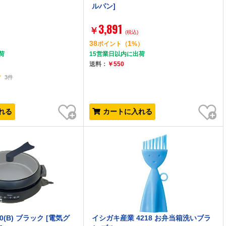
ルパン]
3,891
￥
(税込)
38
1
）
ポイント
（
%）
荷
15営業日以内に出荷
送料：
￥550
3件
お気に入り
お気に入り
れる
カートに入れる
30(B) ブラック [電気グ
イシガキ産業 4218 お弁当箱洗いブラ