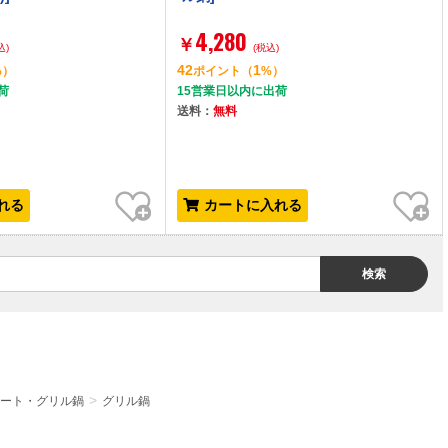
4,280
￥
込)
(税込)
42
1
%）
ポイント
（
%）
荷
15営業日以内に出荷
送料：
無料
お気に入り
お気に入り
れる
カートに入れる
検索
ート・グリル鍋
グリル鍋