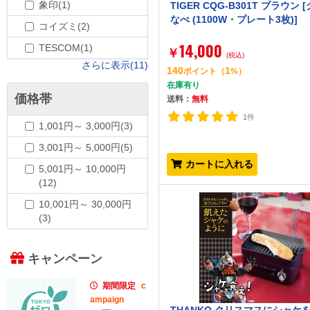
象印(1)
TIGER CQG-B301T ブラウン 
なべ (1100W・プレート3枚)]
コイズミ(2)
14,000
TESCOM(1)
￥
(税込)
さらに表示(11)
140
1
ポイント
（
%）
在庫有り
価格帯
送料：
無料
1件
1,001円～ 3,000円(3)
3,001円～ 5,000円(5)
カートに入れる
5,001円～ 10,000円
(12)
10,001円～ 30,000円
(3)
キャンペーン
期間限定
c
ampaign