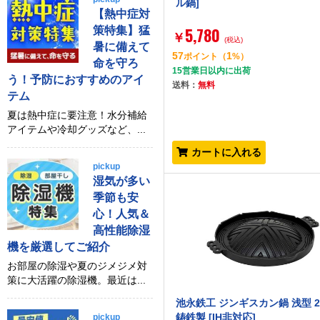
ル鍋]
【熱中症対
5,780
策特集】猛
￥
(税込)
暑に備えて
57
1
ポイント
（
%）
命を守ろ
15営業日以内に出荷
う！予防におすすめのアイ
送料：
無料
テム
夏は熱中症に要注意！水分補給
アイテムや冷却グッズなど、...
カートに入れる
pickup
湿気が多い
季節も安
心！人気＆
高性能除湿
機を厳選してご紹介
お部屋の除湿や夏のジメジメ対
策に大活躍の除湿機。最近は...
池永鉄工 ジンギスカン鍋 浅型 2
鋳鉄製 [IH非対応]
pickup