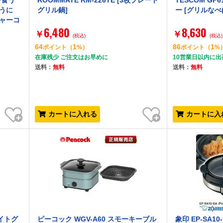
を食う
ROOMMATE RM-226TE [3枚プレート
TESCOM GP
うに
グリル鍋]
ー [グリルなべ
ャーコ
6,480
8,630
ク [グ
￥
￥
(税込)
(税込)
64
1
86
1
ポイント
（
%）
ポイント
（
%
在庫残少 ご注文はお早めに
10営業日以内に出
送料：
無料
送料：
無料
お気に入り
お気に入り
カートに入れる
カートに入
ライトグ
ピーコック WGV-A60 スモーキーブル
象印 EP-SA1