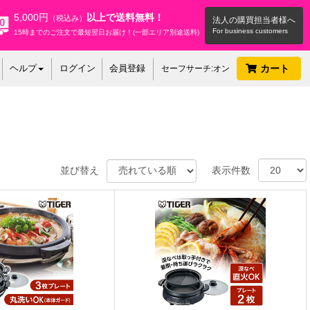
5,000円
以上で送料無料！
（税込み）
法人の購買担当者様へ
15時までのご注文で最短翌日お届け！(一部エリア別途送料)
ヘルプ
ログイン
会員登録
カート
セーフサーチ:オン
並び替え
表示件数