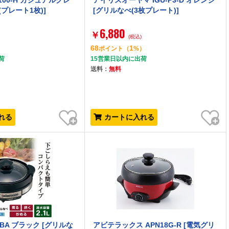
6100-H カジュアルグレ
アイリスオーヤマ IGU-P3-D オレンジ
(プレート1枚)]
[グリルなべ(3枚プレート)]
6,880
￥
(税込)
68
1
）
ポイント
（
%）
荷
15営業日以内に出荷
送料：
無料
お気に入り
お気に入り
れる
カートに入れる
0-BA ブラック [グリルな
アビテラックス APN18G-R [電気グリ