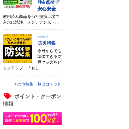
浄&点検で
安心安全
使用済み商品を当社提携工場で
入念に洗浄、メンテナンス・...
pickup
防災特集
今日からでも
準備できる防
災グッズをピ
ックアップ！「もし...
その他特集一覧はコチラ
ポイント・クーポン
情報