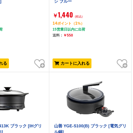
]
シ ブルー
1,440
￥
)
(税込)
14
1
）
ポイント
（
%）
荷
15営業日以内に出荷
送料：
￥550
お気に入り
お気に入り
れる
カートに入れる
413K ブラック [IHグリ
山善 YGE-S100(B) ブラック [電気グリ
)]
ル鍋]