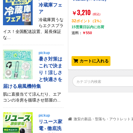
冷蔵庫フェ
3,210
ア
￥
(税込)
冷蔵庫買うな
32
1
ポイント
（
%）
らエクスプラ
15営業日以内に出荷
イス！全国配送設置、延長保証
送料：
￥550
な...
pickup
暑さ対策は
カートに入れる
これで決ま
り！涼しさ
と快適さを
届ける扇風機特集
肌に直接当てて涼んだり、エア
コンの冷房を循環させ部屋の...
pickup
激安の新品・型落ち・アウトレット 家
リユース家
電 - 徹底洗