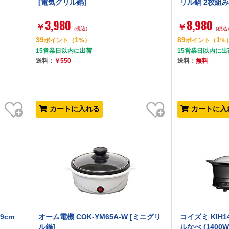
[電気グリル鍋]
リル鍋 2枚組み
3,980
8,980
￥
￥
(税込)
(税込
39
1
89
1
ポイント
（
%）
ポイント
（
%
15営業日以内に出荷
15営業日以内に出
送料：
￥550
送料：
無料
お気に入り
お気に入り
カートに入れる
カートに入
9cm
オーム電機 COK-YM65A-W [ミニグリ
コイズミ KIH1
ル鍋]
ルなべ (1400W