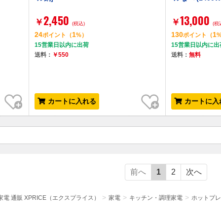
2,450
13,000
￥
￥
(税込)
(税
24
1
130
1
ポイント
（
%）
ポイント
（
15営業日以内に出荷
15営業日以内に出
送料：
￥550
送料：
無料
お気に入り
お気に入り
カートに入れる
カートに入
前へ
1
2
次へ
電 通販 XPRICE（エクスプライス）
家電
キッチン・調理家電
ホットプレ