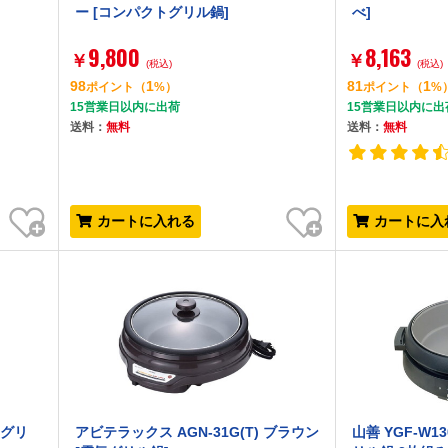
ー [コンパクトグリル鍋]
べ]
9,800
8,163
￥
￥
(税込)
(税込)
98
1
81
1
ポイント
（
%）
ポイント
（
%
15営業日以内に出荷
15営業日以内に出
送料：
無料
送料：
無料
お気に入り
お気に入り
カートに入れる
カートに入
[グリ
アビテラックス AGN-31G(T) ブラウン
山善 YGF-W1