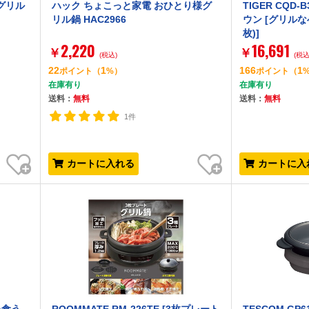
[グリル
ハック ちょこっと家電 おひとり様グ
TIGER CQD
リル鍋 HAC2966
ウン [グリルな
枚)]
2,220
16,691
￥
￥
(税込)
(税込
22
1
166
1
ポイント
（
%）
ポイント
（
在庫有り
在庫有り
送料：
無料
送料：
無料
1件
お気に入り
お気に入り
カートに入れる
カートに入