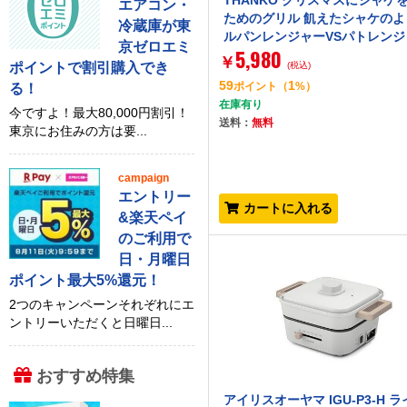
THANKO クリスマスにシャケ
エアコン・
ためのグリル 飢えたシャケのよ
冷蔵庫が東
ルパンレンジャーVSパトレンジ
京ゼロエミ
5,980
ラボ CNSK25SBK-CTE ブラッ
￥
ポイントで割引購入でき
(税込)
リル鍋]
59
1
ポイント
（
%）
る！
在庫有り
今ですよ！最大80,000円割引！
送料：
無料
東京にお住みの方は要...
campaign
エントリー
カートに入れる
&楽天ペイ
のご利用で
日・月曜日
ポイント最大5%還元！
2つのキャンペーンそれぞれにエ
ントリーいただくと日曜日...
おすすめ特集
アイリスオーヤマ IGU-P3-H 