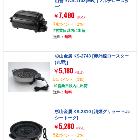
山善 YWA-1103(MB) [マルチロースタ
ー]
7,480
￥
(税込)
74
1
ポイント
（
%）
7営業日以内に出荷
送料：
無料
杉山金属 KS-2743 [赤外線ロースター
(丸型)]
5,180
￥
(税込)
51
1
ポイント
（
%）
10営業日以内に出荷
送料：
無料
杉山金属 KS-2310 [消煙グリラー ヘル
シートーク]
5,280
￥
(税込)
52
1
ポイント
（
%）