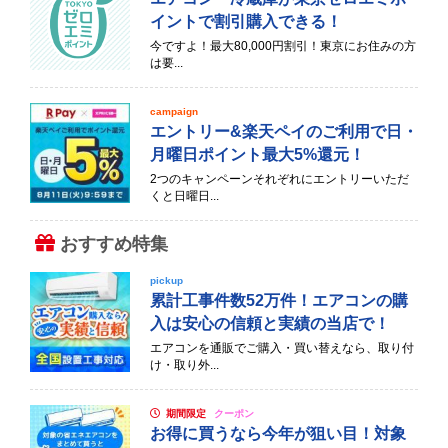
イントで割引購入できる！
今ですよ！最大80,000円割引！東京にお住みの方
は要...
campaign
エントリー&楽天ペイのご利用で日・
月曜日ポイント最大5%還元！
2つのキャンペーンそれぞれにエントリーいただ
くと日曜日...
おすすめ特集
pickup
累計工事件数52万件！エアコンの購
入は安心の信頼と実績の当店で！
エアコンを通販でご購入・買い替えなら、取り付
け・取り外...
期間限定
クーポン
お得に買うなら今年が狙い目！対象