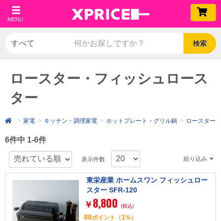
MENU
検索
ロースター・フィッシュロース
ター
家電
キッチン・調理家電
ホットプレート・グリル鍋
ロースター
6件中 1-6件
絞り込み
表示件数
東栄産業 ホームスワン フィッシュロー
スター SFR-120
8,800
￥
(税込)
88
1
ポイント
（
%）