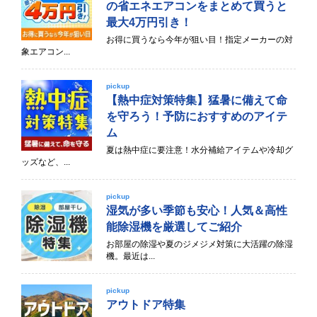
の省エネエアコンをまとめて買うと
最大4万円引き！
お得に買うなら今年が狙い目！指定メーカーの対
象エアコン...
pickup
【熱中症対策特集】猛暑に備えて命
を守ろう！予防におすすめのアイテ
ム
夏は熱中症に要注意！水分補給アイテムや冷却グ
ッズなど、...
pickup
湿気が多い季節も安心！人気＆高性
能除湿機を厳選してご紹介
お部屋の除湿や夏のジメジメ対策に大活躍の除湿
機。最近は...
pickup
アウトドア特集