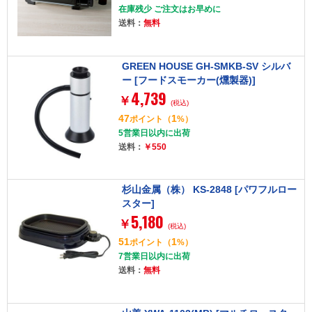
在庫残少 ご注文はお早めに
送料：
無料
GREEN HOUSE GH-SMKB-SV シルバ
ー [フードスモーカー(燻製器)]
4,739
￥
(税込)
47
1
ポイント
（
%）
5営業日以内に出荷
送料：
￥550
杉山金属（株） KS-2848 [パワフルロー
スター]
5,180
￥
(税込)
51
1
ポイント
（
%）
7営業日以内に出荷
送料：
無料