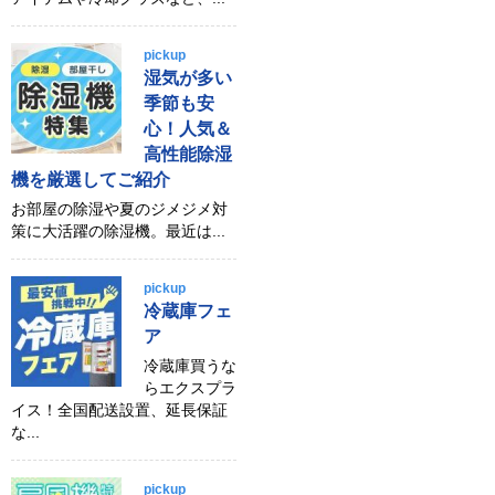
pickup
湿気が多い
季節も安
心！人気＆
高性能除湿
機を厳選してご紹介
お部屋の除湿や夏のジメジメ対
策に大活躍の除湿機。最近は...
pickup
冷蔵庫フェ
ア
冷蔵庫買うな
らエクスプラ
イス！全国配送設置、延長保証
な...
pickup