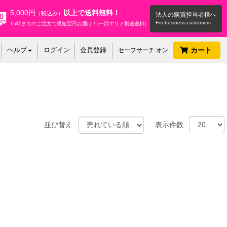
5,000円
以上で送料無料！
（税込み）
法人の購買担当者様へ
15時までのご注文で最短翌日お届け！(一部エリア別途送料)
ヘルプ
ログイン
会員登録
カート
セーフサーチ:オン
並び替え
表示件数