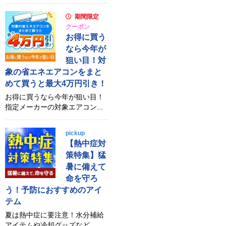
期間限定
クーポン
お得に買う
なら今年が
狙い目！対
象の省エネエアコンをまと
めて買うと最大4万円引き！
お得に買うなら今年が狙い目！
指定メーカーの対象エアコン...
pickup
【熱中症対
策特集】猛
暑に備えて
命を守ろ
う！予防におすすめのアイ
テム
夏は熱中症に要注意！水分補給
アイテムや冷却グッズなど、...