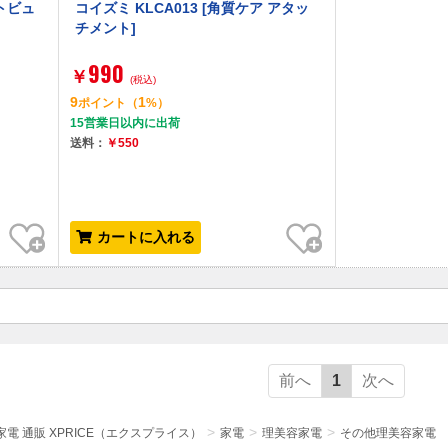
ットビュ
コイズミ KLCA013 [角質ケア アタッ
チメント]
990
￥
(税込)
9
1
ポイント
（
%）
15営業日以内に出荷
送料：
￥550
お気に入り
お気に入り
カートに入れる
前へ
1
次へ
電 通販 XPRICE（エクスプライス）
家電
理美容家電
その他理美容家電