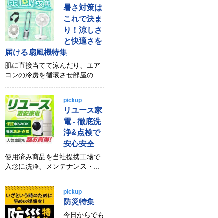
暑さ対策は
これで決ま
り！涼しさ
と快適さを
届ける扇風機特集
肌に直接当てて涼んだり、エア
コンの冷房を循環させ部屋の...
pickup
リユース家
電 - 徹底洗
浄&点検で
安心安全
使用済み商品を当社提携工場で
入念に洗浄、メンテナンス・...
pickup
防災特集
今日からでも