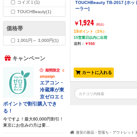
コイズミ(1)
TOUCHBeauty TB-2017 [ホ
ーラー]
TOUCHBeauty(1)
1,924
￥
(税込)
価格帯
19
1
ポイント
（
%）
15営業日以内に出荷
1,001円～ 3,000円(1)
送料：
￥550
キャンペーン
期間限定
c
カートに入れる
ampaign
エアコン・
冷蔵庫が東
京ゼロエミ
ポイントで割引購入でき
る！
今ですよ！最大80,000円割引！
東京にお住みの方は要...
激安の新品・型落ち・アウトレット 家