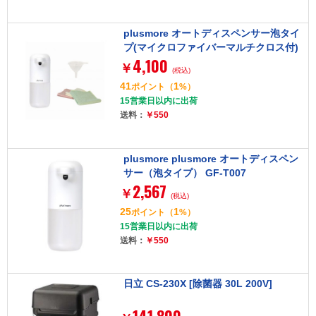
plusmore オートディスペンサー泡タイ
プ(マイクロファイバーマルチクロス付)
4,100
GF-T007RMC1
￥
(税込)
41
1
ポイント
（
%）
15営業日以内に出荷
送料：
￥550
plusmore plusmore オートディスペン
サー（泡タイプ） GF-T007
2,567
￥
(税込)
25
1
ポイント
（
%）
15営業日以内に出荷
送料：
￥550
日立 CS-230X [除菌器 30L 200V]