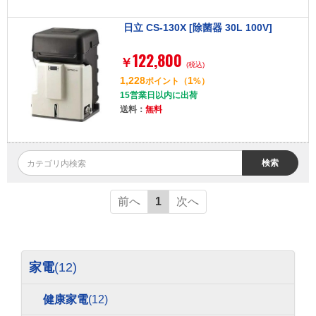
日立 CS-130X [除菌器 30L 100V]
122,800
￥
(税込)
1,228
1
ポイント
（
%）
15営業日以内に出荷
送料：
無料
検索
前へ
1
次へ
家電
(12)
健康家電
(12)