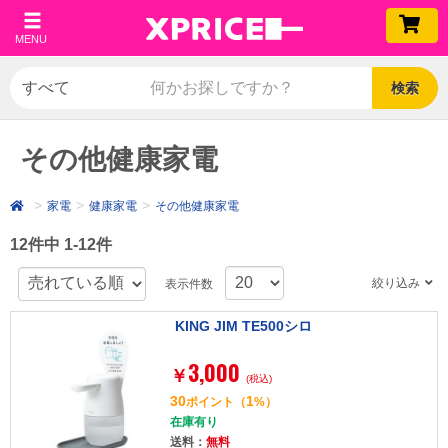
MENU
検索
その他健康家電
家電
健康家電
その他健康家電
12件中 1-12件
絞り込み
表示件数
KING JIM TE500シロ
3,000
￥
(税込)
30
1
ポイント
（
%）
在庫有り
送料：
無料