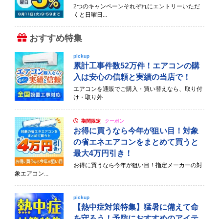
2つのキャンペーンそれぞれにエントリーいただ
くと日曜日...
おすすめ特集
pickup
累計工事件数52万件！エアコンの購
入は安心の信頼と実績の当店で！
エアコンを通販でご購入・買い替えなら、取り付
け・取り外...
期間限定
クーポン
お得に買うなら今年が狙い目！対象
の省エネエアコンをまとめて買うと
最大4万円引き！
お得に買うなら今年が狙い目！指定メーカーの対
象エアコン...
pickup
【熱中症対策特集】猛暑に備えて命
を守ろう！予防におすすめのアイテ