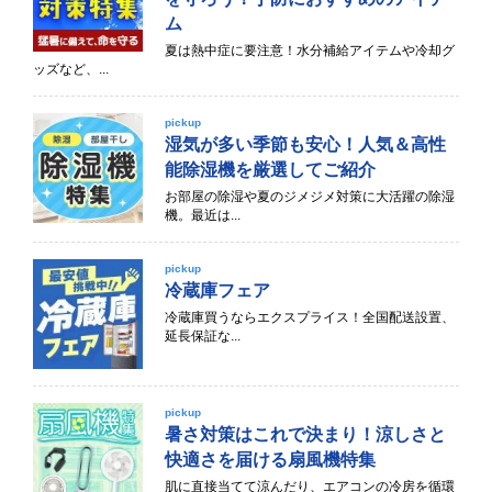
ム
夏は熱中症に要注意！水分補給アイテムや冷却グ
ッズなど、...
pickup
湿気が多い季節も安心！人気＆高性
能除湿機を厳選してご紹介
お部屋の除湿や夏のジメジメ対策に大活躍の除湿
機。最近は...
pickup
冷蔵庫フェア
冷蔵庫買うならエクスプライス！全国配送設置、
延長保証な...
pickup
暑さ対策はこれで決まり！涼しさと
快適さを届ける扇風機特集
肌に直接当てて涼んだり、エアコンの冷房を循環