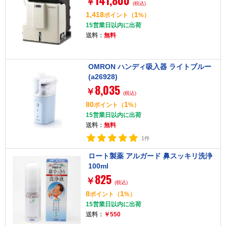
141,800
￥
(税込)
1,418
1
ポイント
（
%）
15営業日以内に出荷
送料：
無料
OMRON ハンディ吸入器 ライトブルー
(a26928)
8,035
￥
(税込)
80
1
ポイント
（
%）
15営業日以内に出荷
送料：
無料
1件
ロート製薬 アルガード 鼻スッキリ洗浄
100ml
825
￥
(税込)
8
1
ポイント
（
%）
15営業日以内に出荷
送料：
￥550