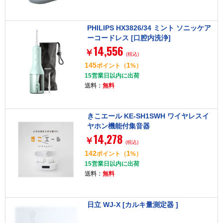
PHILIPS HX3826/34 ミント ソニッケア
ーコードレス [口腔内洗浄]
14,556
￥
(税込)
145
1
ポイント
（
%）
15営業日以内に出荷
送料：
無料
きこエール KE-SH1SWH ワイヤレスイ
ヤホン機能付集音器
14,278
￥
(税込)
142
1
ポイント
（
%）
15営業日以内に出荷
送料：
無料
日立 WJ-X [カルキ量測定器 ]